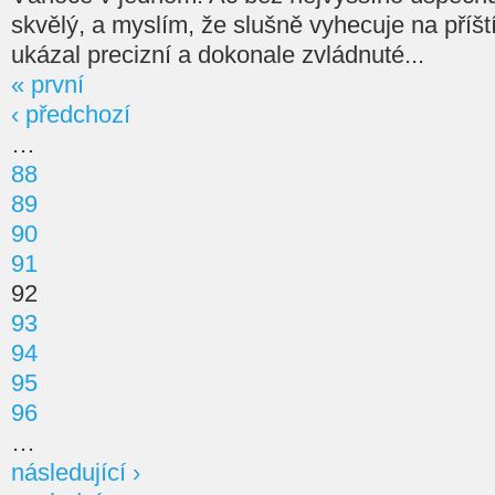
skvělý, a myslím, že slušně vyhecuje na příšt
ukázal precizní a dokonale zvládnuté...
« první
‹ předchozí
…
88
89
90
91
92
93
94
95
96
…
následující ›