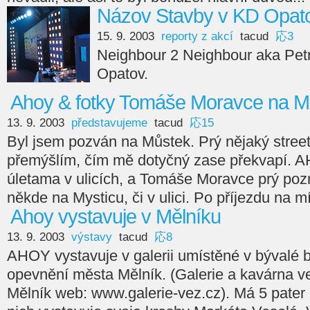
Názov Stavby v KD Opat
15. 9. 2003
reporty z akcí
tacud
応3
Neighbour 2 Neighbour aka Petr
Opatov.
Ahoy & fotky Tomáše Moravce na M
13. 9. 2003
představujeme
tacud
応15
Byl jsem pozván na Můstek. Prý nějaký streeta
přemýšlím, čím mě dotyčný zase překvapí. 
úletama v ulicích, a Tomáše Moravce prý po
někde na Mysticu, či v ulici. Po příjezdu na m
Ahoy vystavuje v Mělníku
13. 9. 2003
výstavy
tacud
応8
AHOY vystavuje v galerii umístěné v bývalé 
opevnění města Mělník. (Galerie a kavárna ve
Mělník web: www.galerie-vez.cz). Má 5 pater 