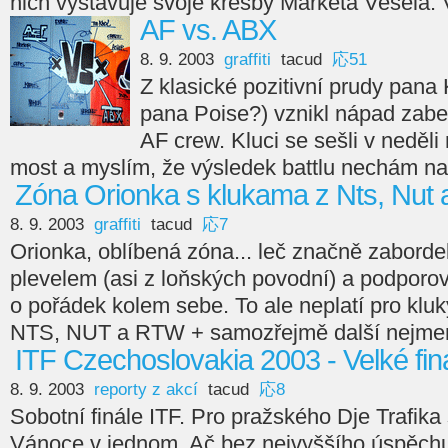
nich vystavuje svoje kresby Markéta Veselá. V
AF vs. ABX
8. 9. 2003
graffiti
tacud
応51
Z klasické pozitivní prudy pana
pana Poise?) vznikl nápad zabe
AF crew. Kluci se sešli v neděl
most a myslím, že výsledek battlu nechám na
Zóna Orionka s klukama z Nts, Nut 
8. 9. 2003
graffiti
tacud
応7
Orionka, oblíbená zóna... leč značně zabordel
plevelem (asi z loňských povodní) a podpor
o pořádek kolem sebe. To ale neplatí pro kluky
NTS, NUT a RTW + samozřejmě další nejmen
ITF Czechoslovakia 2003 - Velké fin
8. 9. 2003
reporty z akcí
tacud
応8
Sobotní finále ITF. Pro pražského Dje Trafika
Vánoce v jednom. Ač bez nejvyššího úspěchu, 