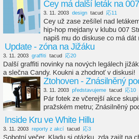
Cey má další leták na 00
3. 11. 2003
design
tacud
応11
Cey už zase zešílel nad letákem
hip-hop mejdany v klubu 007 St
napiš mu do diskuse co má dát na
Update - zóna na Jižáku
3. 11. 2003
graffiti
tacud
応20
Další graffiti novinky na nových legálech již
a slečna Candy. Koukni a zhodnoť v diskusi!
Ztohoven - Znásilněný po
3. 11. 2003
představujeme
tacud
応10
Pár fotek ze včerejší akce skup
pražském metru; Znásilněný po
Inside Kru ve White Hillu
3. 11. 2003
reporty z akcí
tacud
応3
Sobotní večer. Kladu si otázku, zda zajít na