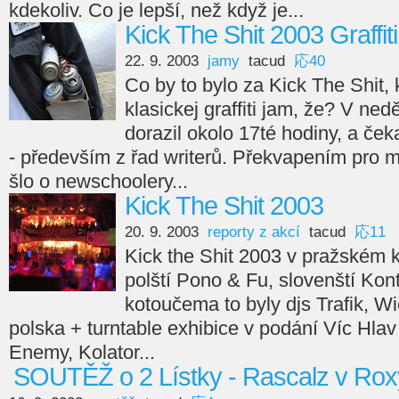
kdekoliv. Co je lepší, než když je...
Kick The Shit 2003 Graffit
22. 9. 2003
jamy
tacud
応40
Co by to bylo za Kick The Shit,
klasickej graffiti jam, že? V ne
dorazil okolo 17té hodiny, a če
- především z řad writerů. Překvapením pro mě
šlo o newschoolery...
Kick The Shit 2003
20. 9. 2003
reporty z akcí
tacud
応11
Kick the Shit 2003 v pražském k
polští Pono & Fu, slovenští Kont
kotoučema to byly djs Trafik, W
polska + turntable exhibice v podání Víc Hlav 
Enemy, Kolator...
SOUTĚŽ o 2 Lístky - Rascalz v Rox