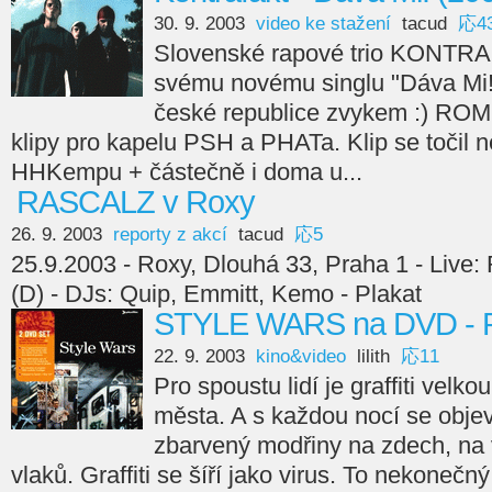
30. 9. 2003
video ke stažení
tacud
応4
Slovenské rapové trio KONTRA
svému novému singlu "Dáva Mi!"
české republice zvykem :) ROM
klipy pro kapelu PSH a PHATa. Klip se točil ne
HHKempu + částečně i doma u...
RASCALZ v Roxy
26. 9. 2003
reporty z akcí
tacud
応5
25.9.2003 - Roxy, Dlouhá 33, Praha 1 - Live: 
(D) - DJs: Quip, Emmitt, Kemo - Plakat
STYLE WARS na DVD - 
22. 9. 2003
kino&video
lilith
応11
Pro spoustu lidí je graffiti velko
města. A s každou nocí se objevu
zbarvený modřiny na zdech, na
vlaků. Graffiti se šíří jako virus. To nekoneč