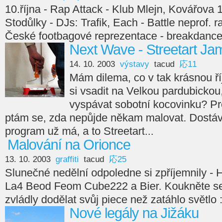
10.října - Rap Attack - Klub Mlejn, Kovářova 
Stodůlky - DJs: Trafik, Each - Battle neprof. 
České footbagové reprezentace - breakdance
Next Wave - Streetart Ja
14. 10. 2003
výstavy
tacud
応11
Mám dilema, co v tak krásnou říj
si vsadit na Velkou pardubickou
vyspávat sobotní kocovinku? P
ptám se, zda nepůjde někam malovat. Dostáv
program už má, a to Streetart...
Malování na Orionce
13. 10. 2003
graffiti
tacud
応25
Slunečné nedělní odpoledne si zpříjemnily -
La4 Beod Feom Cube222 a Bier. Koukněte se 
zvládly dodělat svůj piece než zatáhlo světlo :
Nové legály na Jižáku