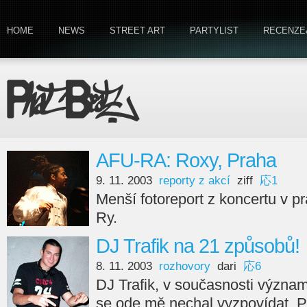
HOME
NEWS
STREET ART
PARTYLIST
RECENZE
AFU-RA: Roxy, Praha
9. 11. 2003
reporty z akcí
ziff
応1
Menší fotoreport z koncertu v p
Ry.
DJ Trafik na 21 způsobů!
8. 11. 2003
rozhovory
dari
応6
DJ Trafik, v současnosti význa
se ode mě nechal vyzpovídat. Př