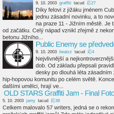
9. 10. 2003
graffiti
tacud
応27
Díky felovi z jižáku jménem C
jednu zásadní novinku, a to nové 
na praze 11 - Jižním městě. Je t
od začátku. Celý nápad vznikl zřejmě z nek
betonu Jižního...
Public Enemy se předved
9. 10. 2003
beatzz
tacud
応4
Nejvlivnější a nejkontroverzněj
dob. Od základu přepsali pravidl
desky po dlouhá léta zásadním 
hip-hopovou komunitu po celém světě. Koncert
dalšími umělci, hrají ve...
OLD STARS Graffiti Jam - Final Fot
5. 10. 2003
jamy
tacud
応38
Celkem malovalo 57 writers, jedná se o rekord 