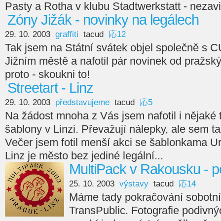
Pasty a Rotha v klubu Stadtwerkstatt - nezav
Zóny Jižák - novinky na legálech
29. 10. 2003
graffiti
tacud
応12
Tak jsem na Státní svátek objel společně s 
Jižním městě a nafotil pár novinek od pražskýc
proto - skoukni to!
Streetart - Linz
29. 10. 2003
představujeme
tacud
応5
Na žádost mnoha z Vás jsem nafotil i nějaké ty
šablony v Linzi. Převažují nálepky, ale sem ta
Večer jsem fotil menší akci se šablonkama Ur
Linz je město bez jediné legální...
MultiPack v Rakousku - 
25. 10. 2003
výstavy
tacud
応14
Máme tady pokračování sobotníh
TransPublic. Fotografie podivn