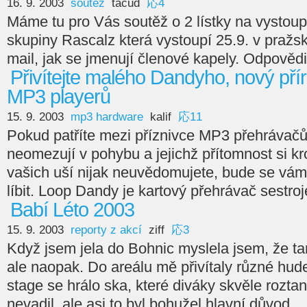
16. 9. 2003
soutěž
tacud
応4
Máme tu pro Vás soutěž o 2 lístky na vystou
skupiny Rascalz která vystoupí 25.9. v praž
mail, jak se jmenují členové kapely. Odpověd
Přivítejte malého Dandyho, nový pří
MP3 playerů
15. 9. 2003
mp3 hardware
kalif
応11
Pokud patříte mezi příznivce MP3 přehrávačů,
neomezují v pohybu a jejichž přítomnost si k
vašich uší nijak neuvědomujete, bude se v
líbit. Loop Dandy je kartový přehrávač sestroj
Babí Léto 2003
15. 9. 2003
reporty z akcí
ziff
応3
Když jsem jela do Bohnic myslela jsem, že t
ale naopak. Do areálu mě přivítaly různé hude
stage se hrálo ska, které diváky skvěle rozta
nevadil, ale asi to byl bohužel hlavní důvod...