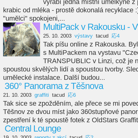
vyrabí jedna místní umělkyně z
krabic od mléka - prostě dokonalá recyklace :)
"umělci" spokojeni,...
MultiPack v Rakousku - 
25. 10. 2003
výstavy
tacud
応4
Tak píšu online z Rakouska. By
s MultiPackem na vystavu "Czec
TRANSPUBLIC v Linzi, což je n
spoustou skvělých lidí a spoustou tvorby. Sled
umělecké instalace. Další budou...
360° Panorama z Těšnova
21. 10. 2003
graffiti
tacud
応6
Tak sice se zpožděním, ale přece se mi poved
Těšnov ze dvou míst jako 360stupňové pano
zpestření k té spoustě fotek z OldStars Graffi
Central Lounge
19. 10. 2003
reporty z akcí
tacud
応2