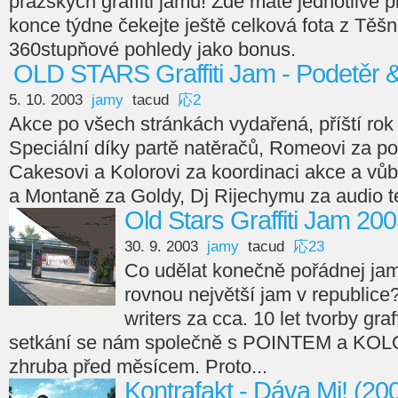
pražských graffiti jamů! Zde máte jednotlivé p
konce týdne čekejte ještě celková fota z Těš
360stupňové pohledy jako bonus.
OLD STARS Graffiti Jam - Podetěr 
5. 10. 2003
jamy
tacud
応2
Akce po všech stránkách vydařená, příští rok
Speciální díky partě natěračů, Romeovi za pod
Cakesovi a Kolorovi za koordinaci akce a v
a Montaně za Goldy, Dj Rijechymu za audio te
Old Stars Graffiti Jam 20
30. 9. 2003
jamy
tacud
応23
Co udělat konečně pořádnej jam
rovnou největší jam v republice
writers za cca. 10 let tvorby graf
setkání se nám společně s POINTEM a KOLO
zhruba před měsícem. Proto...
Kontrafakt - Dáva Mi! (20