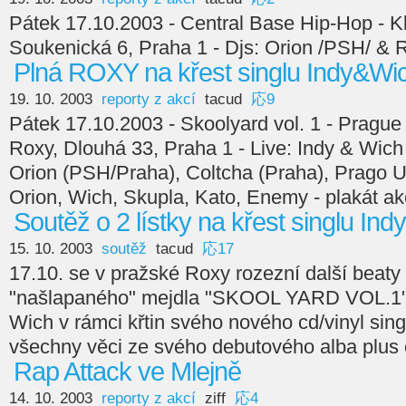
Pátek 17.10.2003 - Central Base Hip-Hop - K
Soukenická 6, Praha 1 - Djs: Orion /PSH/ & 
Plná ROXY na křest singlu Indy&Wi
19. 10. 2003
reporty z akcí
tacud
応9
Pátek 17.10.2003 - Skoolyard vol. 1 - Prague
Roxy, Dlouhá 33, Praha 1 - Live: Indy & Wich 
Orion (PSH/Praha), Coltcha (Praha), Prago U
Orion, Wich, Skupla, Kato, Enemy - plakát a
Soutěž o 2 lístky na křest singlu In
15. 10. 2003
soutěž
tacud
応17
17.10. se v pražské Roxy rozezní další beaty
"našlapaného" mejdla "SKOOL YARD VOL.1" k
Wich v rámci křtin svého nového cd/vinyl sing
všechny věci ze svého debutového alba plus 
Rap Attack ve Mlejně
14. 10. 2003
reporty z akcí
ziff
応4