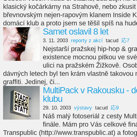
klasický kočárkárny na Strahově, nebo zkusit 
břevnovským nejen-rapovým klanem Inside Kru
domácí klub a proto jsem se těšil spíš na hude
Samet oslavil 8 let
3. 11. 2003
reporty z akcí
tacud
応7
Nejstarší pražskej hip-hop & graff
existence mocnou pitkou ve sv
ulici na pražském Žižkově. Osob
dávných letech byl ten krám vlastně takovou
graffiti. Jedinej, či...
MultiPack v Rakousku - do
klubu
29. 10. 2003
výstavy
tacud
応9
Náš malý fotoseriál z cesty Mul
finále. Mám pro Vás celkové finá
Transpublic (http://www.transpublic.at) a fotog