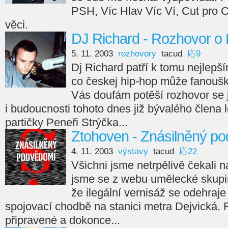
PSH, Víc Hlav Víc Ví, Cut pro C
věci.
DJ Richard - Rozhovor o 
5. 11. 2003
rozhovory
tacud
応9
Dj Richard patří k tomu nejlepší
co českej hip-hop může fanoušk
Vás doufám potěší rozhovor se
i budoucnosti tohoto dnes již bývalého člena
partičky Peneři Strýčka...
Ztohoven - Znásilněný po
4. 11. 2003
výstavy
tacud
応22
Všichni jsme netrpělivě čekali 
jsme se z webu umělecké skupi
že ilegální vernisáž se odehraje
spojovací chodbě na stanici metra Dejvická. R
připravené a dokonce...