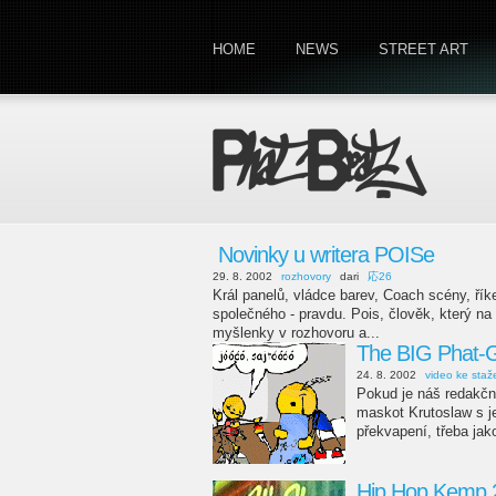
HOME
NEWS
STREET ART
Novinky u writera POISe
29. 8. 2002
rozhovory
dari
応26
Král panelů, vládce barev, Coach scény, ří
společného - pravdu. Pois, člověk, který na 
myšlenky v rozhovoru a...
The BIG Phat
24. 8. 2002
video ke staž
Pokud je náš redakčn
maskot Krutoslaw s 
překvapení, třeba jak
Hip Hop Kemp 