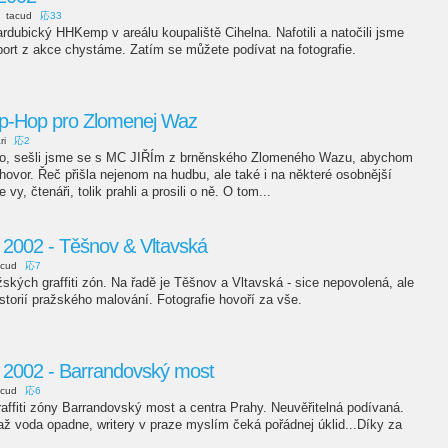
tacud
応33
ardubický HHKemp v areálu koupaliště Cihelna. Nafotili a natočili jsme
port z akce chystáme. Zatím se můžete podívat na fotografie.
p-Hop pro Zlomenej Waz
ri
応2
ivo, sešli jsme se s MC JIŘÍm z brněnského Zlomeného Wazu, abychom
zhovor. Řeč přišla nejenom na hudbu, ale také i na některé osobnější
 vy, čtenáři, tolik prahli a prosili o ně. O tom...
2002 - Těšnov & Vltavská
acud
応7
ažských graffiti zón. Na řadě je Těšnov a Vltavská - sice nepovolená, ale
storií pražského malování. Fotografie hovoří za vše.
2002 - Barrandovský most
acud
応6
graffiti zóny Barrandovský most a centra Prahy. Neuvěřitelná podívaná.
ž voda opadne, writery v praze myslím čeká pořádnej úklid...Díky za