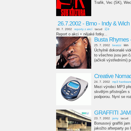
Trafik, Vec (SK), We
26.7.2002 - Brno - Indy & Wich 
30. 7. 2002
reporty z akcí
tacud
応9
Report o akci + nějaké fotky...
Busta Rhymes -
25. 7. 2002
beatzz
lilith
Úchylně dokonalé vide
to všechno jsou jen č
(ačkoli výstředními) p
Creative Nomad 
24. 7. 2002
mp3 hardwar
Mezi výrobci MP3 pře
skvělým přístrojům s
podporou. Nyní se roz
GRAFFITI JAM 
23. 7. 2002
jamy
tacud
Bonusový graffiti ja
jakožto afterparty p