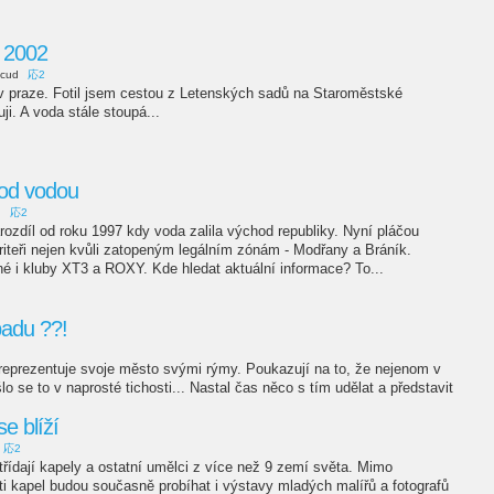
 2002
acud
応2
 v praze. Fotil jsem cestou z Letenských sadů na Staroměstské
ji. A voda stále stoupá...
pod vodou
d
応2
arozdíl od roku 1997 kdy voda zalila východ republiky. Nyní pláčou
riteři nejen kvůli zatopeným legálním zónám - Modřany a Bráník.
né i kluby XT3 a ROXY. Kde hledat aktuální informace? To...
padu ??!
 reprezentuje svoje město svými rýmy. Poukazují na to, že nejenom v
lo se to v naprosté tichosti... Nastal čas něco s tím udělat a představit
e blíží
応2
řídají kapely a ostatní umělci z více než 9 zemí světa. Mimo
i kapel budou současně probíhat i výstavy mladých malířů a fotografů