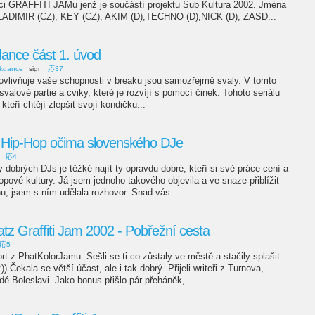
ci GRAFFITI JAMu jenž je součástí projektu Sub Kultura 2002. Jména
ADIMIR (CZ), KEY (CZ), AKIM (D),TECHNO (D),NICK (D), ZASD...
dance část 1. úvod
akdance
sign
応37
ý ovlivňuje vaše schopnosti v breaku jsou samozřejmě svaly. V tomto
svalové partie a cviky, které je rozvíjí s pomocí činek. Tohoto seriálu
kteří chtějí zlepšit svojí kondičku...
 Hip-Hop očima slovenského DJe
応4
y dobrých DJs je těžké najít ty opravdu dobré, kteří si své práce cení a
hopové kultury. Já jsem jednoho takového objevila a ve snaze přiblížit
, jsem s ním udělala rozhovor. Snad vás...
tz Graffiti Jam 2002 - Pobřežní cesta
応5
ort z PhatKolorJamu. Sešli se ti co zůstaly ve městě a stačily splašit
) Čekala se větší účast, ale i tak dobrý. Přijeli writeři z Turnova,
é Boleslavi. Jako bonus přišlo pár přeháněk,...