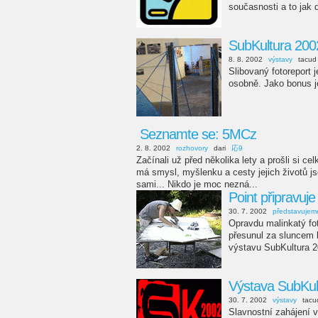
současnosti a to jak 
SubKultura 200
8. 8. 2002
výstavy
tacud
Slibovaný fotoreport 
osobně. Jako bonus j
Seznamte se: 5MCz
2. 8. 2002
rozhovory
dari
応9
Začínali už před několika lety a prošli si 
má smysl, myšlenku a cesty jejich životů js
sami... Nikdo je moc nezná...
Point připravuj
30. 7. 2002
představujem
Opravdu malinkatý foto
přesunul za sluncem k
výstavu SubKultura 2
Výstava SubKul
30. 7. 2002
výstavy
tacu
Slavnostní zahájení v