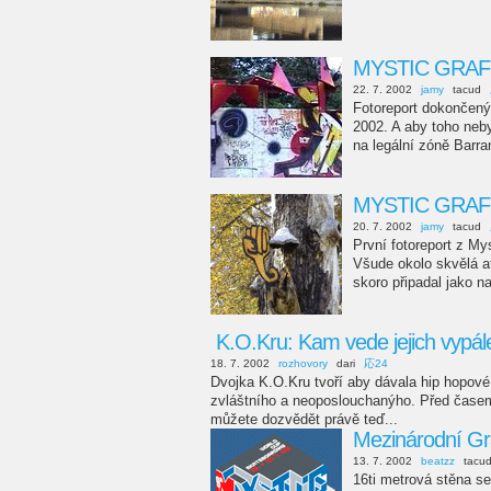
MYSTIC GRAFFI
22. 7. 2002
jamy
tacud
Fotoreport dokončený
2002. A aby toho neby
na legální zóně Barr
MYSTIC GRAFF
20. 7. 2002
jamy
tacud
První fotoreport z My
Všude okolo skvělá a
skoro připadal jako n
K.O.Kru: Kam vede jejich vypál
18. 7. 2002
rozhovory
dari
応24
Dvojka K.O.Kru tvoří aby dávala hip hopové 
zvláštního a neoposlouchanýho. Před časem 
můžete dozvědět právě teď...
Mezinárodní Gr
13. 7. 2002
beatzz
tacu
16ti metrová stěna se