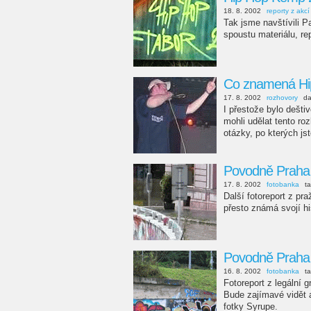
18. 8. 2002
reporty z akcí
Tak jsme navštívili P
spoustu materiálu, re
Co znamená Hi
17. 8. 2002
rozhovory
da
I přestože bylo dešt
mohli udělat tento ro
otázky, po kterých jste
Povodně Praha 
17. 8. 2002
fotobanka
t
Další fotoreport z pr
přesto známá svojí hi
Povodně Praha 
16. 8. 2002
fotobanka
t
Fotoreport z legální 
Bude zajímavé vidět a
fotky Syrupe.