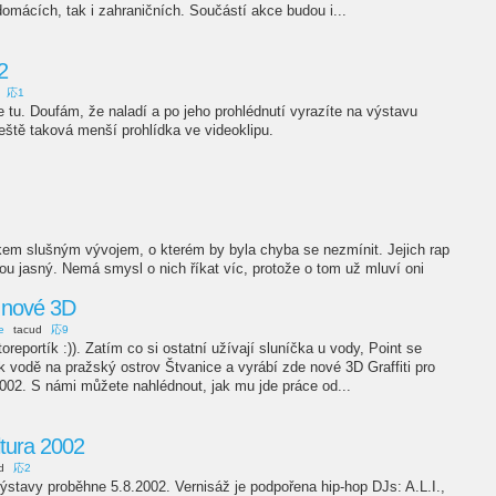
domácích, tak i zahraničních. Součástí akce budou i...
2
応1
je tu. Doufám, že naladí a po jeho prohlédnutí vyrazíte na výstavu
eště taková menší prohlídka ve videoklipu.
celkem slušným vývojem, o kterém by byla chyba se nezmínit. Jejich rap
ou jasný. Nemá smysl o nich říkat víc, protože o tom už mluví oni
e nové 3D
e
tacud
応9
reportík :)). Zatím co si ostatní užívají sluníčka u vody, Point se
 vodě na pražský ostrov Štvanice a vyrábí zde nové 3D Graffiti pro
002. S námi můžete nahlédnout, jak mu jde práce od...
tura 2002
d
応2
ýstavy proběhne 5.8.2002. Vernisáž je podpořena hip-hop DJs: A.L.I.,