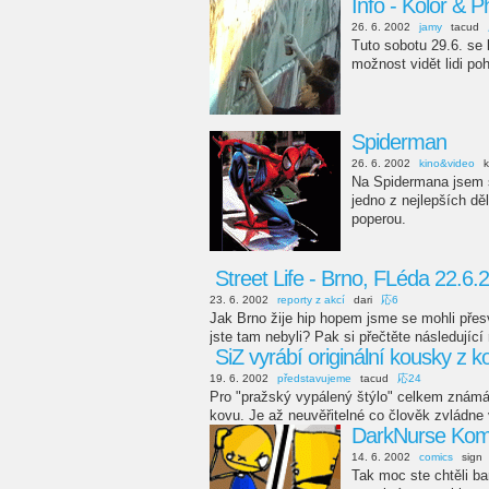
Info - Kolor & P
26. 6. 2002
jamy
tacud
Tuto sobotu 29.6. se 
možnost vidět lidi p
Spiderman
26. 6. 2002
kino&video
k
Na Spidermana jsem š
jedno z nejlepších dě
poperou.
Street Life - Brno, FLéda 22.6.
23. 6. 2002
reporty z akcí
dari
応6
Jak Brno žije hip hopem jsme se mohli přesv
jste tam nebyli? Pak si přečtěte následující 
SiZ vyrábí originální kousky z ko
19. 6. 2002
představujeme
tacud
応24
Pro "pražský vypálený štýlo" celkem známá 
kovu. Je až neuvěřitelné co člověk zvládne vy
DarkNurse Komix
14. 6. 2002
comics
sign
Tak moc ste chtěli bar