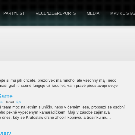
PARTYLIST
RECENZE&REPORTS
MEDIA
MP3 KE STA
kejte si mu jak chcete, přezdívek má mnoho, ale všechny mají něco
naší graffiti scéně funguje už řadu let, vám právě představuje svoje
-Game
ení
tacud
応5
í team moc na letním sluníčku nebo v černém lese, probouzí se osobní
jeho pěkně vypečeným kamarádíčkem. Mají v zásobě zajímavá
o dnes, kdy se Krutoslaw drsně zhoolil kopřivou a trošinku mu...
2002