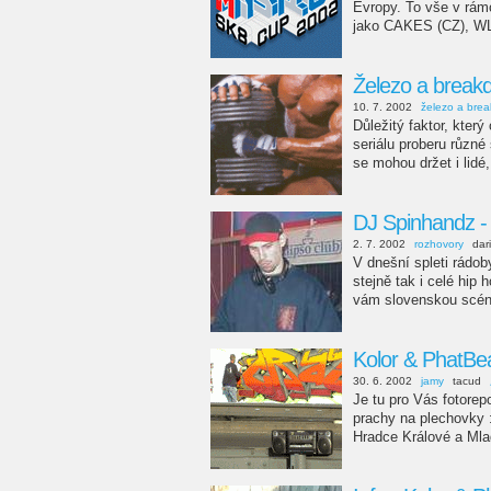
Evropy. To vše v rám
jako CAKES (CZ), WL
Železo a break
10. 7. 2002
železo a bre
Důležitý faktor, kter
seriálu proberu různé 
se mohou držet i lidé, 
DJ Spinhandz -
2. 7. 2002
rozhovory
dari
V dnešní spleti rádob
stejně tak i celé hip 
vám slovenskou scénu
Kolor & PhatBea
30. 6. 2002
jamy
tacud
Je tu pro Vás fotorep
prachy na plechovky :)
Hradce Králové a Mlad