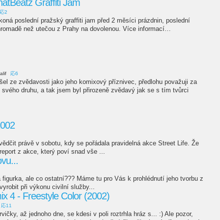
hatBeatz Graffiti Jam
応2
koná poslední pražský graffiti jam před 2 měsíci prázdnin, poslední
ohromadě než utečou z Prahy na dovolenou. Více informací…
alif
応6
el ze zvědavosti jako jeho komixový příznivec, předlohu považuji za
l svého druhu, a tak jsem byl přirozeně zvědavý jak se s tím tvůrci
2002
ědčit právě v sobotu, kdy se pořádala pravidelná akce Street Life. Že
report z akce, který poví snad vše ...
vu...
figurka, ale co ostatní??? Máme tu pro Vás k prohlédnutí jeho tvorbu z
robit při výkonu civilní služby...
 4 - Freestyle Color (2002)
応11
vičky, až jednoho dne, se kdesi v poli roztrhla hráz s... :) Ale pozor,