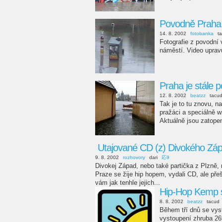
Povodně Praha
14. 8. 2002
fotobanka
t
Fotografie z povodní
náměstí. Video upravu
Praha je stále 
12. 8. 2002
beatzz
tacu
Tak je to tu znovu, n
pražáci a speciálně w
Aktuálně jsou zatope
Utajované CD (z) Divokého Zá
9. 8. 2002
rozhovory
dari
応9
Divokej Západ, nebo také partička z Plzně,
Praze se žije hip hopem, vydali CD, ale přeš
vám jak tenhle jejich...
Hip-Hop Kemp s
8. 8. 2002
beatzz
tacud
Během tří dnů se vyst
vystoupení zhruba 26t