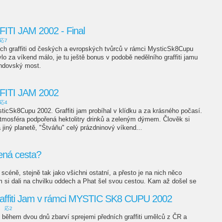
TI JAM 2002 - Final
応7
ch graffiti od českých a evropských tvůrců v rámci MysticSk8Cupu
lo za víkend málo, je tu ještě bonus v podobě nedělního graffiti jamu
andovský most.
ITI JAM 2002
応4
sticSk8Cupu 2002. Graffiti jam probíhal v klídku a za krásného počasí.
tmosféra podpořená hektolitry drinků a zeleným dýmem. Člověk si
a jiný planetě, "Štváňu" celý prázdninový víkend...
ená cesta?
scéně, stejně tak jako všichni ostatní, a přesto je na nich něco
si dali na chvilku oddech a Phat šel svou cestou. Kam až došel se
affiti Jam v rámci MYSTIC SK8 CUPU 2002
d
応2
 během dvou dnů zbarví sprejemi předních graffiti umělců z ČR a