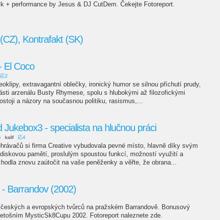
ck + performance by Jesus & DJ CutDem. Čekejte Fotoreport.
(CZ), Kontrafakt (SK)
 El Coco
応2
oklipy, extravagantní oblečky, ironický humor se silnou příchutí prudy,
ásti arzenálu Busty Rhymese, spolu s hlubokými až filozofickými
ostoji a názory na současnou politiku, rasismus,...
Jukebox3 - specialista na hlučnou práci
e
kalif
応4
hrávačů si firma Creative vybudovala pevné místo, hlavně díky svým
 diskovou pamětí, proslulým spoustou funkcí, možností využití a
hodla znovu zaútočit na vaše peněženky a věřte, že obrana...
- Barrandov (2002)
m českých a evropských tvůrců na pražském Barrandově. Bonusový
o letošním MysticSk8Cupu 2002. Fotoreport naleznete zde.