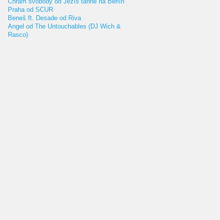
Chrám svobody od Ježíš táhne na Berlín
Praha od SCUR
Beneš ft. Desade od Riva
Angel od The Untouchables (DJ Wich &
Rasco)