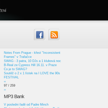
ŽENÍ
Notes From Prague - křest "Inconsistent
Frames" v Trafačce
SWAG - 3 patra, 10 DJs a 1 klubová noc
B-Real ze Cypress Hill 16.11. v Praze
Co je to SWAG?
Soutěž o 2 x 1 lístek na I LOVE the 90s
FESTIVAL
‹‹
97 / 259
››
MP3 Bank
V posledni řadě od Padre Minch