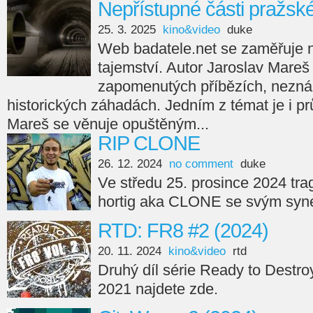
Nepřístupné části pražsk
25. 3. 2025
kino&video
duke
Web badatele.net se zaměřuje na
tajemství. Autor Jaroslav Mareš
zapomenutých příbězích, nezná
historických záhadách. Jedním z témat je i p
Mareš se věnuje opuštěným...
RIP CLONE
26. 12. 2024
no comment
duke
Ve středu 25. prosince 2024 tra
hortig aka CLONE se svým syne
RTD: FR8 #2 (2024)
20. 11. 2024
kino&video
rtd
Druhý díl série Ready to Destro
2021 najdete zde.