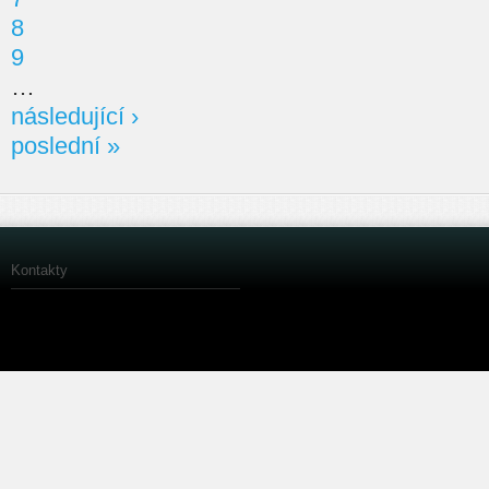
8
9
…
následující ›
poslední »
Kontakty