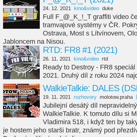
24. 12. 2021
kino&video
duke
Full F_@_K_!_T graffiti video če
tramvajové systémy v ČR. Pokry
Ostrava, Most s Lítvínovem, Ol
Jabloncem na Nisou.
RTD: FR8 #1 (2021)
26. 11. 2021
kino&video
rtd
Ready to Destroy - FR8 speciál 
2021. Druhý díl z roku 2024 naj
WalkieTalkie: DALES (DS
19. 11. 2021
rozhovory
molotow.praha
Jubilejní desátý díl nepravideln
WalkieTalkie. K tomuto dílu si
Vladimira 518, i když ten by taky
je hostem jeho starši bratr, známý pod přezd