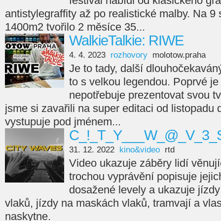
festival nabídl od klasického gra
antistylegraffity až po realistické malby. Na 9
1400m2 tvořilo 2 měsíce 35...
WalkieTalkie: RIWE
4. 4. 2023
rozhovory
molotow.praha
Je to tady, další dlouhočekaváný
to s velkou legendou. Poprvé je 
nepotřebuje prezentovat svou tvá
jsme si zavařili na super editaci od listopadu
vystupuje pod jménem...
C_!_T_Y___W_@_V_3_S
31. 12. 2022
kino&video
rtd
Video ukazuje záběry lidí věnujíc
trochou vyprávění popisuje jejic
dosažené levely a ukazuje jízdy
vlaků, jízdy na maskách vlaků, tramvají a vla
naskytne.