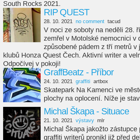
South Rocks 2021.
RIP QUEST
28. 10. 2021
no comment
tacud
V noci ze soboty na neděli 28. ř
zemřel v Motolské nemocnici v 
způsobené pádem z tří metrů v
klubů Honza Quest Čech. Aktivní writer a velm
Odpočívej v pokoji!
GraffBeatz - Příbor
24. 10. 2021
graffiti
artbox
Skatepark Na Kamenci ve městě
plochy na oplocení. Níže je sta
Michal Škapa - Situace
21. 10. 2021
výstavy
mlr
Michal Škapa jakožto zástupce
graffiti writerů pronikl již před d