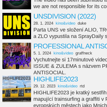
we are not responsible for its c
UNSDIVISION (2022)
28. 1. 2024
kino&video
duke
Parta UNS ve složení ALIO, 
a ZLO vypustila na SprayDail
PROFESSIONAL ANTISO
5. 1. 2024
kino&video
graffneck
Vychutnejte si 17minutové vide
ISSUE & ZULEMA s názvem 
ANTISOCIAL.
HIGHLIFE2023
29. 12. 2023
kino&video
rtd
HIGHLIFE2023 je kratký sestřih
mapující trainsurfing a graffiti v
evropských městech jako Mnicho