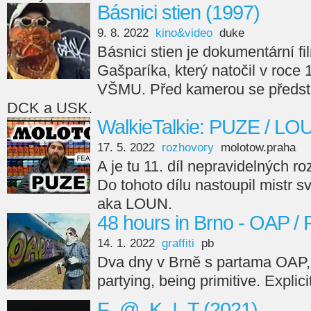
Básnici stien (1997)
9. 8. 2022
kino&video
duke
Básnici stien je dokumentární fi
Gašparíka, který natočil v roce
VŠMU. Před kamerou se předsta
DCK a USK.
WalkieTalkie: PUZE / LO
17. 5. 2022
rozhovory
molotow.praha
A je tu 11. díl nepravidelných r
Do tohoto dílu nastoupil mistr s
aka LOUN.
48 hours in Brno - OAP /
14. 1. 2022
graffiti
pb
Dva dny v Brně s partama OAP,
partying, being primitive. Explici
F_@_K_!_T (2021)