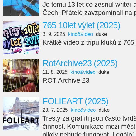
Je tomu 13 let co zesnul writer
Čech. Přátelé zavzpomínali na 
765 10let výlet (2025)
3. 9. 2025
kino&video
duke
Krátké video z tripu kluků z 765
RotArchive23 (2025)
11. 8. 2025
kino&video
duke
ROT Archive 23
FOLIEART (2025)
23. 7. 2025
kino&video
duke
Tresty za graffiti jsou často tvr
činnost. Komunikace mezi měste
nikdy nebude fungovat. Legální