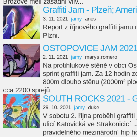
Brožové měli zásadní vliv...
Graffiti Jam - Plzeň; Amer
3. 11. 2021
jamy
anes
Report z říjnového graffiti jamu
Plzni.
OSTOPOVICE JAM 202
2. 11. 2021
jamy
marys.romero
Na protihlukové stěně v obci Os
sprint graffiti jam. Za 12 hodin 
800m dlouho stěnu (2000m² ploc
cca 2200 sprejů.
SOUTH ROCKS 2021 - Gr
29. 10. 2021
jamy
duke
V sobotu 2. října proběhl graffi
ulicí Katovická ve Strakonicicí.
pravidelného mezinárodní hip ho