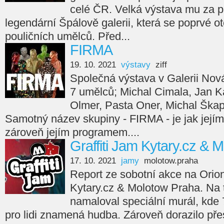
celé ČR. Velká výstava mu za p
legendární Špálově galerii, která se poprvé ot
pouličních umělců. Před...
FIRMA
19. 10. 2021
výstavy
ziff
Společná výstava v Galerii Nov
7 umělců; Michal Cimala, Jan Ka
Olmer, Pasta Oner, Michal Škap
Samotný název skupiny - FIRMA - je jak jejím
zároveň jejím programem....
Graffiti Jam Kytary.cz & 
17. 10. 2021
jamy
molotow.praha
Report ze sobotní akce na Orion
Kytary.cz & Molotow Praha. Na
namaloval speciální murál, kde 7
pro lidi znamená hudba. Zároveň dorazilo přes