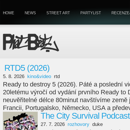
HOME
NEWS
STREET ART
PARTYLIST
RECENZE
RTD5 (2026)
5. 8. 2026
kino&video
rtd
Ready to destroy 5 (2026). Páté a poslední v
20letému výročí od vydání prvního Ready to 
neuvěřitelné délce 80minut navštívíme země
Francii, Portugalsko, Německo, USA a předev
The City Survival Podcast
27. 7. 2026
rozhovory
duke