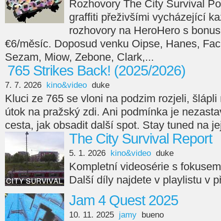
Rozhovory The City Survival Po
graffiti přeživšími vycházející 
rozhovory na HeroHero s bonus
€6/měsíc. Doposud venku Oipse, Hanes, Face
Sezam, Miow, Zebone, Clark,...
765 Strikes Back! (2025/2026)
7. 7. 2026
kino&video
duke
Kluci ze 765 se vloni na podzim rozjeli, šlápli n
útok na pražský zdi. Ani podmínka je nezasta
cesta, jak obsadit další spot. Stay tuned na je
The City Survival Report
5. 1. 2026
kino&video
duke
Kompletní videosérie s fokuse
Další díly najdete v playlistu v 
Jam 4 Quest 2025
10. 11. 2025
jamy
bueno