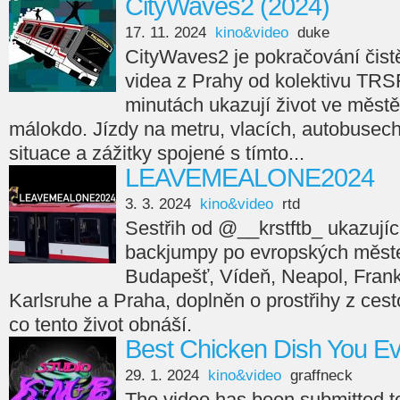
CityWaves2 (2024)
17. 11. 2024
kino&video
duke
CityWaves2 je pokračování čistě
videa z Prahy od kolektivu TRS
minutách ukazují život ve městě
málokdo. Jízdy na metru, vlacích, autobusech,
situace a zážitky spojené s tímto...
LEAVEMEALONE2024
3. 3. 2024
kino&video
rtd
Sestřih od @__krstftb_ ukazující
backjumpy po evropských měste
Budapešť, Vídeň, Neapol, Frankfu
Karlsruhe a Praha, doplněn o prostřihy z cesto
co tento život obnáší.
Best Chicken Dish You E
29. 1. 2024
kino&video
graffneck
The video has been submitted 