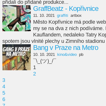
přidali do přidané produkce...
GraffBeatz - Kopřivnice
11. 10. 2021
graffiti
artbox
Město Kopřivnice má podle webu 
my se na dva z nich podíváme. Pr
Kauflandem, nedaleko Tatry Ko
spotem jsou vlnité plechy u Zimního stadionu
Bang v Praze na Metro
10. 10. 2021
kino&video
pb
¯\_(ツ)_/¯
1
2
3
4
5
6
7