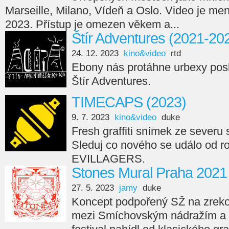
Marseille, Milano, Vídeň a Oslo. Video je men
2023. Přístup je omezen věkem a...
Štír Adventures (2021-20
24. 12. 2023
kino&video
rtd
Ebony nás protáhne urbexy posl
Štír Adventures.
TIMECAPS (2023)
9. 7. 2023
kino&video
duke
Fresh graffiti snímek ze seve
Sleduj co nového se událo od r
EVILLAGERS.
Stones Mural Praha 2021
27. 5. 2023
jamy
duke
Koncept podpořený SŽ na zreko
mezi Smíchovským nádražím a 