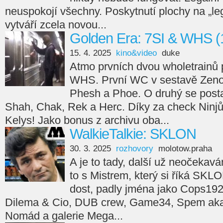
neuspokojí všechny. Poskytnutí plochy na „leg
vytváří zcela novou...
Golden Era: 7SI & WHS (
15. 4. 2025
kino&video
duke
Atmo prvních dvou wholetrainů 
WHS. První WC v sestavě Zeno
Phesh a Phoe. O druhý se posta
Shah, Chak, Rek a Herc. Díky za check Ninjů
Kelys! Jako bonus z archivu oba...
WalkieTalkie: SKLON
30. 3. 2025
rozhovory
molotow.praha
A je to tady, další už neočekav
to s Mistrem, který si říká SKL
dost, padly jména jako Cops192
Dilema & Cio, DUB crew, Game34, Spem aka 
Nomád a galerie Mega...