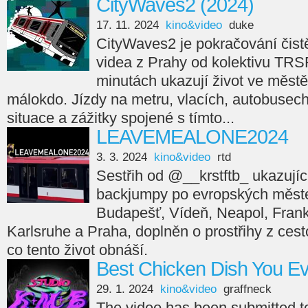
CityWaves2 (2024)
17. 11. 2024
kino&video
duke
CityWaves2 je pokračování čistě
videa z Prahy od kolektivu TRS
minutách ukazují život ve městě
málokdo. Jízdy na metru, vlacích, autobusech,
situace a zážitky spojené s tímto...
LEAVEMEALONE2024
3. 3. 2024
kino&video
rtd
Sestřih od @__krstftb_ ukazující
backjumpy po evropských měste
Budapešť, Vídeň, Neapol, Frankfu
Karlsruhe a Praha, doplněn o prostřihy z cesto
co tento život obnáší.
Best Chicken Dish You E
29. 1. 2024
kino&video
graffneck
The video has been submitted 