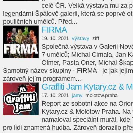
celé ČR. Velká výstava mu za p
legendární Špálově galerii, která se poprvé ot
pouličních umělců. Před...
FIRMA
19. 10. 2021
výstavy
ziff
Společná výstava v Galerii Nov
7 umělců; Michal Cimala, Jan Ka
Olmer, Pasta Oner, Michal Škap
Samotný název skupiny - FIRMA - je jak jejím
zároveň jejím programem....
Graffiti Jam Kytary.cz & 
17. 10. 2021
jamy
molotow.praha
Report ze sobotní akce na Orion
Kytary.cz & Molotow Praha. Na
namaloval speciální murál, kde 7
pro lidi znamená hudba. Zároveň dorazilo přes