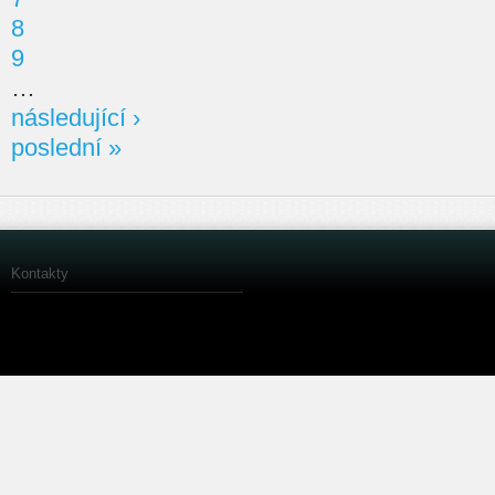
8
9
…
následující ›
poslední »
Kontakty