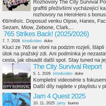
Rozhovory The City Survival Po
graffiti přeživšími vycházející 
rozhovory na HeroHero s bonus
€6/měsíc. Doposud venku Oipse, Hanes, Face
Sezam, Miow, Zebone, Clark,...
765 Strikes Back! (2025/2026)
7. 7. 2026
kino&video
duke
Kluci ze 765 se vloni na podzim rozjeli, šlápli n
útok na pražský zdi. Ani podmínka je nezasta
cesta, jak obsadit další spot. Stay tuned na je
The City Survival Report
5. 1. 2026
kino&video
duke
Kompletní videosérie s fokuse
Další díly najdete v playlistu v 
Jam 4 Quest 2025
10. 11. 2025
jamy
bueno