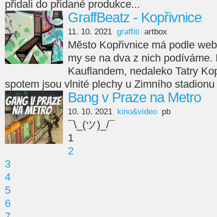
přidali do přidané produkce...
GraffBeatz - Kopřivnice
11. 10. 2021
graffiti
artbox
Město Kopřivnice má podle webu 
my se na dva z nich podíváme. Pr
Kauflandem, nedaleko Tatry Ko
spotem jsou vlnité plechy u Zimního stadionu
Bang v Praze na Metro
10. 10. 2021
kino&video
pb
¯\_(ツ)_/¯
1
2
3
4
5
6
7