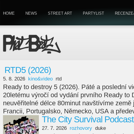
HOME
NEWS
STREET ART
PARTYLIST
RECENZE
RTD5 (2026)
5. 8. 2026
kino&video
rtd
Ready to destroy 5 (2026). Páté a poslední v
20letému výročí od vydání prvního Ready to 
neuvěřitelné délce 80minut navštívíme země
Francii, Portugalsko, Německo, USA a předev
The City Survival Podcast
27. 7. 2026
rozhovory
duke