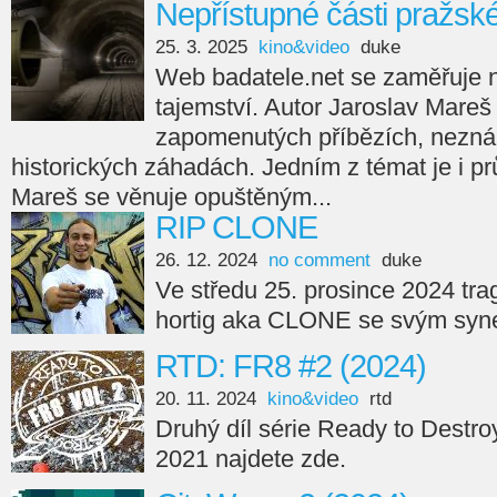
Nepřístupné části pražsk
25. 3. 2025
kino&video
duke
Web badatele.net se zaměřuje na
tajemství. Autor Jaroslav Mareš
zapomenutých příbězích, nezná
historických záhadách. Jedním z témat je i p
Mareš se věnuje opuštěným...
RIP CLONE
26. 12. 2024
no comment
duke
Ve středu 25. prosince 2024 tra
hortig aka CLONE se svým syne
RTD: FR8 #2 (2024)
20. 11. 2024
kino&video
rtd
Druhý díl série Ready to Destro
2021 najdete zde.