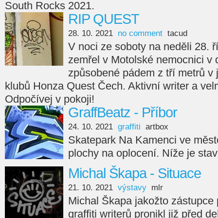
South Rocks 2021.
RIP QUEST
28. 10. 2021
no comment
tacud
V noci ze soboty na neděli 28. ř
zemřel v Motolské nemocnici v 
způsobené pádem z tří metrů v
klubů Honza Quest Čech. Aktivní writer a velm
Odpočívej v pokoji!
GraffBeatz - Příbor
24. 10. 2021
graffiti
artbox
Skatepark Na Kamenci ve městě
plochy na oplocení. Níže je sta
Michal Škapa - Situace
21. 10. 2021
výstavy
mlr
Michal Škapa jakožto zástupce
graffiti writerů pronikl již před d