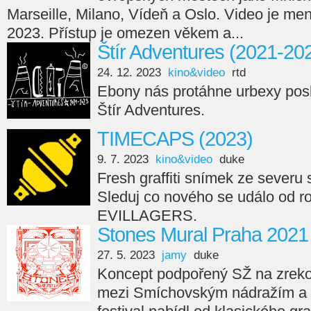
Marseille, Milano, Vídeň a Oslo. Video je men
2023. Přístup je omezen věkem a...
Štír Adventures (2021-20
24. 12. 2023
kino&video
rtd
Ebony nás protáhne urbexy posl
Štír Adventures.
TIMECAPS (2023)
9. 7. 2023
kino&video
duke
Fresh graffiti snímek ze seve
Sleduj co nového se událo od r
EVILLAGERS.
Stones Mural Praha 2021
27. 5. 2023
jamy
duke
Koncept podpořený SŽ na zreko
mezi Smíchovským nádražím a 