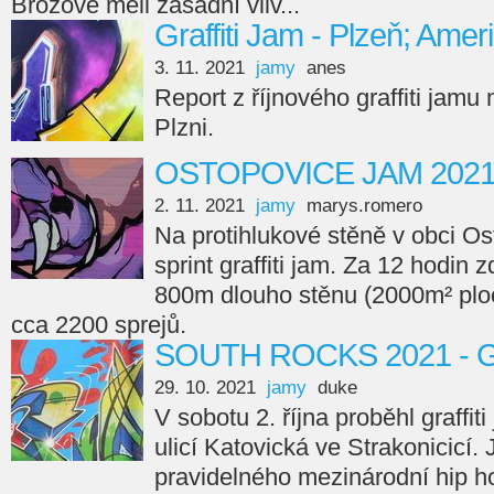
Brožové měli zásadní vliv...
Graffiti Jam - Plzeň; Amer
3. 11. 2021
jamy
anes
Report z říjnového graffiti jamu
Plzni.
OSTOPOVICE JAM 202
2. 11. 2021
jamy
marys.romero
Na protihlukové stěně v obci Os
sprint graffiti jam. Za 12 hodin 
800m dlouho stěnu (2000m² ploc
cca 2200 sprejů.
SOUTH ROCKS 2021 - Gr
29. 10. 2021
jamy
duke
V sobotu 2. října proběhl graffi
ulicí Katovická ve Strakonicicí.
pravidelného mezinárodní hip ho