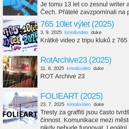
Je tomu 13 let co zesnul writer
Čech. Přátelé zavzpomínali na 
765 10let výlet (2025)
3. 9. 2025
kino&video
duke
Krátké video z tripu kluků z 765
RotArchive23 (2025)
11. 8. 2025
kino&video
duke
ROT Archive 23
FOLIEART (2025)
23. 7. 2025
kino&video
duke
Tresty za graffiti jsou často tvr
činnost. Komunikace mezi měste
nikdy nebude fungovat. Legální