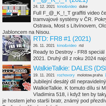
24. 12. 2021
kino&video
duke
Full F_@_K_!_T graffiti video če
tramvajové systémy v ČR. Pokry
Ostrava, Most s Lítvínovem, Ol
Jabloncem na Nisou.
RTD: FR8 #1 (2021)
26. 11. 2021
kino&video
rtd
Ready to Destroy - FR8 speciál 
2021. Druhý díl z roku 2024 naj
WalkieTalkie: DALES (DS
19. 11. 2021
rozhovory
molotow.praha
Jubilejní desátý díl nepravideln
WalkieTalkie. K tomuto dílu si
Vladimira 518, i když ten by taky
je hostem jeho starši bratr, známý pod přezd