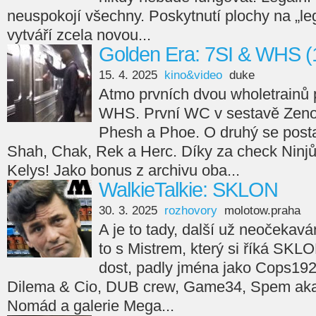
neuspokojí všechny. Poskytnutí plochy na „leg
vytváří zcela novou...
Golden Era: 7SI & WHS (
15. 4. 2025
kino&video
duke
Atmo prvních dvou wholetrainů 
WHS. První WC v sestavě Zeno
Phesh a Phoe. O druhý se posta
Shah, Chak, Rek a Herc. Díky za check Ninjů
Kelys! Jako bonus z archivu oba...
WalkieTalkie: SKLON
30. 3. 2025
rozhovory
molotow.praha
A je to tady, další už neočekav
to s Mistrem, který si říká SKL
dost, padly jména jako Cops192
Dilema & Cio, DUB crew, Game34, Spem aka 
Nomád a galerie Mega...