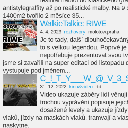
festival nabídl od klasického gra
antistylegraffity až po realistické malby. Na 9
1400m2 tvořilo 2 měsíce 35...
WalkieTalkie: RIWE
4. 4. 2023
rozhovory
molotow.praha
Je to tady, další dlouhočekaváný
to s velkou legendou. Poprvé je 
nepotřebuje prezentovat svou tvá
jsme si zavařili na super editaci od listopadu
vystupuje pod jménem...
C_!_T_Y___W_@_V_3_S
31. 12. 2022
kino&video
rtd
Video ukazuje záběry lidí věnujíc
trochou vyprávění popisuje jejic
dosažené levely a ukazuje jízdy
vlaků, jízdy na maskách vlaků, tramvají a vla
naskytne.