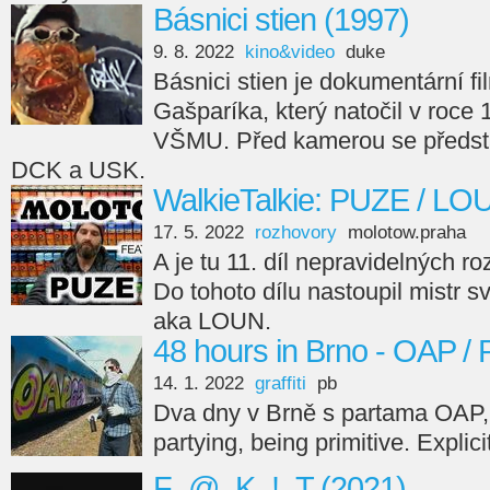
Básnici stien (1997)
9. 8. 2022
kino&video
duke
Básnici stien je dokumentární fi
Gašparíka, který natočil v roce
VŠMU. Před kamerou se předsta
DCK a USK.
WalkieTalkie: PUZE / LO
17. 5. 2022
rozhovory
molotow.praha
A je tu 11. díl nepravidelných r
Do tohoto dílu nastoupil mistr s
aka LOUN.
48 hours in Brno - OAP /
14. 1. 2022
graffiti
pb
Dva dny v Brně s partama OAP,
partying, being primitive. Explici
F_@_K_!_T (2021)