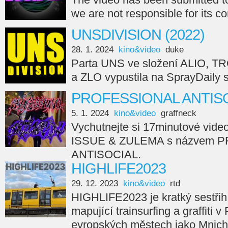
we are not responsible for its c
UNSDIVISION (2022)
28. 1. 2024
kino&video
duke
Parta UNS ve složení ALIO, 
a ZLO vypustila na SprayDail
PROFESSIONAL ANTISO
5. 1. 2024
kino&video
graffneck
Vychutnejte si 17minutové vide
ISSUE & ZULEMA s názvem 
ANTISOCIAL.
HIGHLIFE2023
29. 12. 2023
kino&video
rtd
HIGHLIFE2023 je kratký sestřih
mapující trainsurfing a graffiti v
evropských městech jako Mnicho