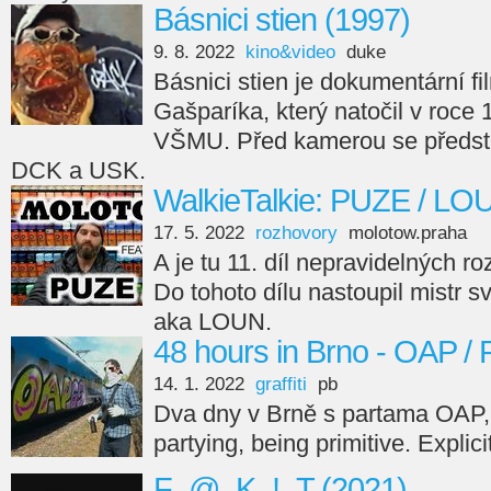
Básnici stien (1997)
9. 8. 2022
kino&video
duke
Básnici stien je dokumentární fi
Gašparíka, který natočil v roce
VŠMU. Před kamerou se předsta
DCK a USK.
WalkieTalkie: PUZE / LO
17. 5. 2022
rozhovory
molotow.praha
A je tu 11. díl nepravidelných r
Do tohoto dílu nastoupil mistr s
aka LOUN.
48 hours in Brno - OAP /
14. 1. 2022
graffiti
pb
Dva dny v Brně s partama OAP,
partying, being primitive. Explici
F_@_K_!_T (2021)