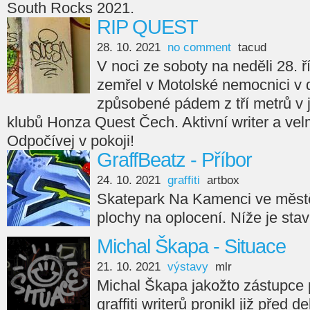
South Rocks 2021.
RIP QUEST
28. 10. 2021
no comment
tacud
V noci ze soboty na neděli 28. ř
zemřel v Motolské nemocnici v 
způsobené pádem z tří metrů v
klubů Honza Quest Čech. Aktivní writer a velm
Odpočívej v pokoji!
GraffBeatz - Příbor
24. 10. 2021
graffiti
artbox
Skatepark Na Kamenci ve městě
plochy na oplocení. Níže je sta
Michal Škapa - Situace
21. 10. 2021
výstavy
mlr
Michal Škapa jakožto zástupce
graffiti writerů pronikl již před d