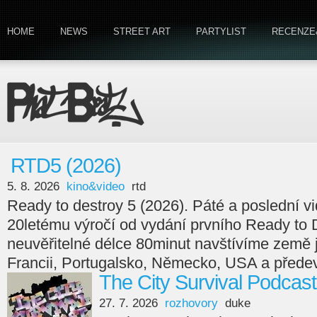
HOME
NEWS
STREET ART
PARTYLIST
RECENZE
RTD5 (2026)
5. 8. 2026
kino&video
rtd
Ready to destroy 5 (2026). Páté a poslední v
20letému výročí od vydání prvního Ready to 
neuvěřitelné délce 80minut navštívíme země
Francii, Portugalsko, Německo, USA a předev
The City Survival Podcast
27. 7. 2026
rozhovory
duke