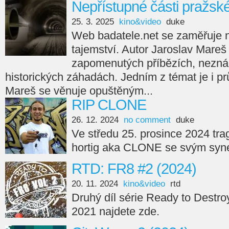
Nepřístupné části pražsk
25. 3. 2025
kino&video
duke
Web badatele.net se zaměřuje na
tajemství. Autor Jaroslav Mareš
zapomenutých příbězích, nezná
historických záhadách. Jedním z témat je i p
Mareš se věnuje opuštěným...
RIP CLONE
26. 12. 2024
no comment
duke
Ve středu 25. prosince 2024 tra
hortig aka CLONE se svým syne
RTD: FR8 #2 (2024)
20. 11. 2024
kino&video
rtd
Druhý díl série Ready to Destro
2021 najdete zde.