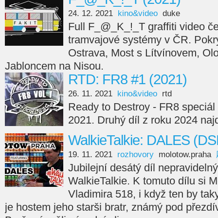
24. 12. 2021
kino&video
duke
Full F_@_K_!_T graffiti video če
tramvajové systémy v ČR. Pokry
Ostrava, Most s Lítvínovem, Ol
Jabloncem na Nisou.
RTD: FR8 #1 (2021)
26. 11. 2021
kino&video
rtd
Ready to Destroy - FR8 speciál 
2021. Druhý díl z roku 2024 naj
WalkieTalkie: DALES (DS
19. 11. 2021
rozhovory
molotow.praha
Jubilejní desátý díl nepravideln
WalkieTalkie. K tomuto dílu si
Vladimira 518, i když ten by taky
je hostem jeho starši bratr, známý pod přezd