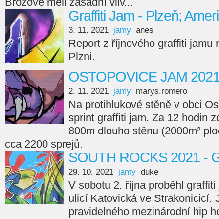
Brožové měli zásadní vliv...
Graffiti Jam - Plzeň; Amer
3. 11. 2021
jamy
anes
Report z říjnového graffiti jamu
Plzni.
OSTOPOVICE JAM 202
2. 11. 2021
jamy
marys.romero
Na protihlukové stěně v obci Os
sprint graffiti jam. Za 12 hodin 
800m dlouho stěnu (2000m² ploc
cca 2200 sprejů.
SOUTH ROCKS 2021 - Gr
29. 10. 2021
jamy
duke
V sobotu 2. října proběhl graffi
ulicí Katovická ve Strakonicicí.
pravidelného mezinárodní hip ho