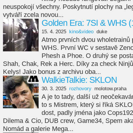
neuspokojí všechny. Poskytnutí plochy na „leg
vytváří zcela novou...
Golden Era: 7SI & WHS (
15. 4. 2025
kino&video
duke
Atmo prvních dvou wholetrainů 
WHS. První WC v sestavě Zeno
Phesh a Phoe. O druhý se posta
Shah, Chak, Rek a Herc. Díky za check Ninjů
Kelys! Jako bonus z archivu oba...
WalkieTalkie: SKLON
30. 3. 2025
rozhovory
molotow.praha
A je to tady, další už neočekav
to s Mistrem, který si říká SKL
dost, padly jména jako Cops192
Dilema & Cio, DUB crew, Game34, Spem aka 
Nomád a galerie Mega...