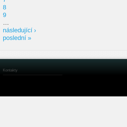
8
9
…
následující ›
poslední »
Kontakty