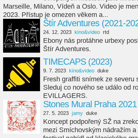
Marseille, Milano, Vídeň a Oslo. Video je men
2023. Přístup je omezen věkem a...
Štír Adventures (2021-20
24. 12. 2023
kino&video
rtd
Ebony nás protáhne urbexy posl
Štír Adventures.
TIMECAPS (2023)
9. 7. 2023
kino&video
duke
Fresh graffiti snímek ze seve
Sleduj co nového se událo od r
EVILLAGERS.
Stones Mural Praha 2021
27. 5. 2023
jamy
duke
Koncept podpořený SŽ na zreko
mezi Smíchovským nádražím a 