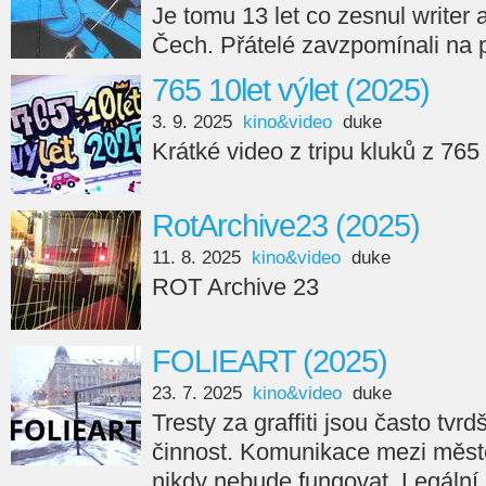
Je tomu 13 let co zesnul writer
Čech. Přátelé zavzpomínali na 
765 10let výlet (2025)
3. 9. 2025
kino&video
duke
Krátké video z tripu kluků z 765
RotArchive23 (2025)
11. 8. 2025
kino&video
duke
ROT Archive 23
FOLIEART (2025)
23. 7. 2025
kino&video
duke
Tresty za graffiti jsou často tvr
činnost. Komunikace mezi měste
nikdy nebude fungovat. Legální