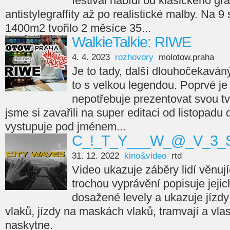
festival nabídl od klasického gra
antistylegraffity až po realistické malby. Na 9
1400m2 tvořilo 2 měsíce 35...
WalkieTalkie: RIWE
4. 4. 2023
rozhovory
molotow.praha
Je to tady, další dlouhočekaváný
to s velkou legendou. Poprvé je 
nepotřebuje prezentovat svou tvá
jsme si zavařili na super editaci od listopadu
vystupuje pod jménem...
C_!_T_Y___W_@_V_3_S
31. 12. 2022
kino&video
rtd
Video ukazuje záběry lidí věnujíc
trochou vyprávění popisuje jejic
dosažené levely a ukazuje jízdy
vlaků, jízdy na maskách vlaků, tramvají a vla
naskytne.