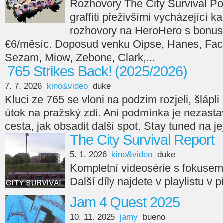
Rozhovory The City Survival Po
graffiti přeživšími vycházející 
rozhovory na HeroHero s bonus
€6/měsíc. Doposud venku Oipse, Hanes, Face
Sezam, Miow, Zebone, Clark,...
765 Strikes Back! (2025/2026)
7. 7. 2026
kino&video
duke
Kluci ze 765 se vloni na podzim rozjeli, šlápli n
útok na pražský zdi. Ani podmínka je nezasta
cesta, jak obsadit další spot. Stay tuned na je
The City Survival Report
5. 1. 2026
kino&video
duke
Kompletní videosérie s fokuse
Další díly najdete v playlistu v 
Jam 4 Quest 2025
10. 11. 2025
jamy
bueno