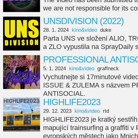
we are not responsible for its c
UNSDIVISION (2022)
28. 1. 2024
kino&video
duke
Parta UNS ve složení ALIO, 
a ZLO vypustila na SprayDail
PROFESSIONAL ANTISO
5. 1. 2024
kino&video
graffneck
Vychutnejte si 17minutové vide
ISSUE & ZULEMA s názvem 
ANTISOCIAL.
HIGHLIFE2023
29. 12. 2023
kino&video
rtd
HIGHLIFE2023 je kratký sestřih
mapující trainsurfing a graffiti v
evropských městech jako Mnicho