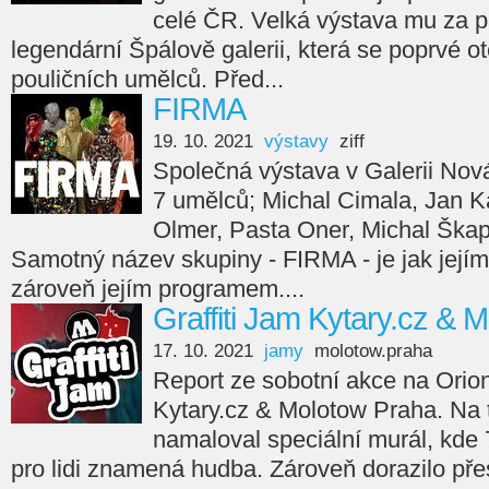
celé ČR. Velká výstava mu za p
legendární Špálově galerii, která se poprvé ot
pouličních umělců. Před...
FIRMA
19. 10. 2021
výstavy
ziff
Společná výstava v Galerii Nov
7 umělců; Michal Cimala, Jan Ka
Olmer, Pasta Oner, Michal Škap
Samotný název skupiny - FIRMA - je jak jejím
zároveň jejím programem....
Graffiti Jam Kytary.cz & 
17. 10. 2021
jamy
molotow.praha
Report ze sobotní akce na Orion
Kytary.cz & Molotow Praha. Na
namaloval speciální murál, kde 7
pro lidi znamená hudba. Zároveň dorazilo přes