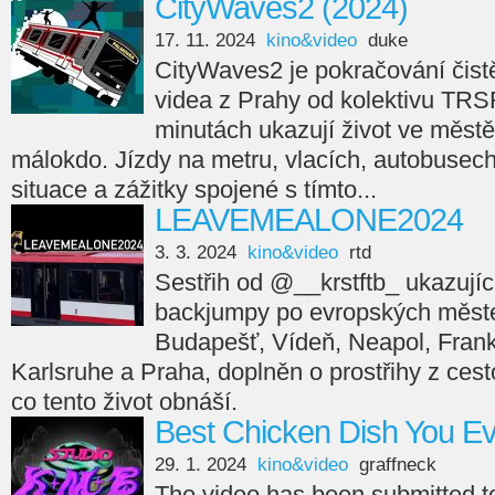
CityWaves2 (2024)
17. 11. 2024
kino&video
duke
CityWaves2 je pokračování čistě
videa z Prahy od kolektivu TRS
minutách ukazují život ve městě
málokdo. Jízdy na metru, vlacích, autobusech,
situace a zážitky spojené s tímto...
LEAVEMEALONE2024
3. 3. 2024
kino&video
rtd
Sestřih od @__krstftb_ ukazující
backjumpy po evropských měste
Budapešť, Vídeň, Neapol, Frankfu
Karlsruhe a Praha, doplněn o prostřihy z cesto
co tento život obnáší.
Best Chicken Dish You E
29. 1. 2024
kino&video
graffneck
The video has been submitted 