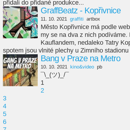
přidali do přidané produkce...
GraffBeatz - Kopřivnice
11. 10. 2021
graffiti
artbox
Město Kopřivnice má podle webu 
my se na dva z nich podíváme. Pr
Kauflandem, nedaleko Tatry Ko
spotem jsou vlnité plechy u Zimního stadionu
Bang v Praze na Metro
10. 10. 2021
kino&video
pb
¯\_(ツ)_/¯
1
2
3
4
5
6
7