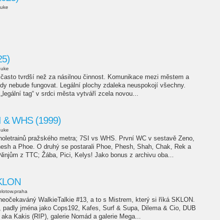
uke
25)
duke
ou často tvrdší než za násilnou činnost. Komunikace mezi městem a
ikdy nebude fungovat. Legální plochy zdaleka neuspokojí všechny.
„legální tag“ v srdci města vytváří zcela novou...
I & WHS (1999)
duke
oletrainů pražského metra; 7SI vs WHS. První WC v sestavě Zeno,
esh a Phoe. O druhý se postarali Phoe, Phesh, Shah, Chak, Rek a
injům z TTC; Žába, Pici, Kelys! Jako bonus z archivu oba...
SKLON
lotow.praha
ž neočekaváný WalkieTalkie #13, a to s Mistrem, který si říká SKLON.
t, padly jména jako Cops192, Kafes, Surf & Supa, Dilema & Cio, DUB
ka Kakis (RIP), galerie Nomád a galerie Mega...