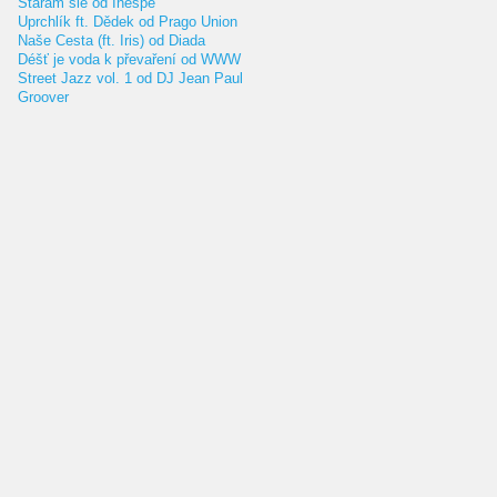
Staram sie od Inespe
Uprchlík ft. Dědek od Prago Union
Naše Cesta (ft. Iris) od Diada
Déšť je voda k převaření od WWW
Street Jazz vol. 1 od DJ Jean Paul
Groover