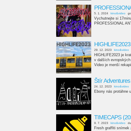
PROFESSIONAL
5. 1. 2024
kino&video
gr
Vychutnejte si 17mi
PROFESSIONAL ANT
HIGHLIFE2023
29. 12. 2023
kino&video
HIGHLIFE2023 je kratký
v dalších evropských 
Video je menší rekapi
Štír Adventures
24. 12. 2023
kino&video
Ebony nás protáhne u
TIMECAPS (20
9. 7. 2023
kino&video
d
Fresh graffiti sníme