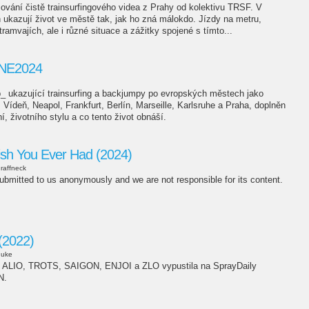
ování čistě trainsurfingového videa z Prahy od kolektivu TRSF. V
 ukazují život ve městě tak, jak ho zná málokdo. Jízdy na metru,
ramvajích, ale i různé situace a zážitky spojené s tímto...
NE2024
d
b_ ukazující trainsurfing a backjumpy po evropských městech jako
Vídeň, Neapol, Frankfurt, Berlín, Marseille, Karlsruhe a Praha, doplněn
í, životního stylu a co tento život obnáší.
ish You Ever Had (2024)
raffneck
bmitted to us anonymously and we are not responsible for its content.
(2022)
duke
í ALIO, TROTS, SAIGON, ENJOI a ZLO vypustila na SprayDaily
N.