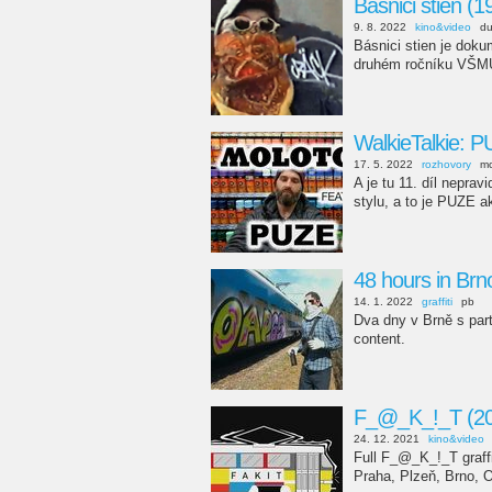
Básnici stien (1
9. 8. 2022
kino&video
d
Básnici stien je doku
druhém ročníku VŠMU
WalkieTalkie: 
17. 5. 2022
rozhovory
mo
A je tu 11. díl nepra
stylu, a to je PUZE 
48 hours in Br
14. 1. 2022
graffiti
pb
Dva dny v Brně s part
content.
F_@_K_!_T (20
24. 12. 2021
kino&video
Full F_@_K_!_T graff
Praha, Plzeň, Brno, 