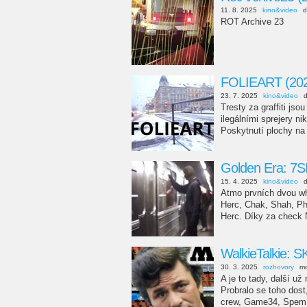
11. 8. 2025
kino&video
d
ROT Archive 23
FOLIEART (20
23. 7. 2025
kino&video
Tresty za graffiti js
ilegálními sprejery n
Poskytnutí plochy na 
Golden Era: 7S
15. 4. 2025
kino&video
Atmo prvních dvou wh
Herc, Chak, Shah, Ph
Herc. Díky za check N
WalkieTalkie: 
30. 3. 2025
rozhovory
mo
A je to tady, další u
Probralo se toho dos
crew, Game34, Spem a