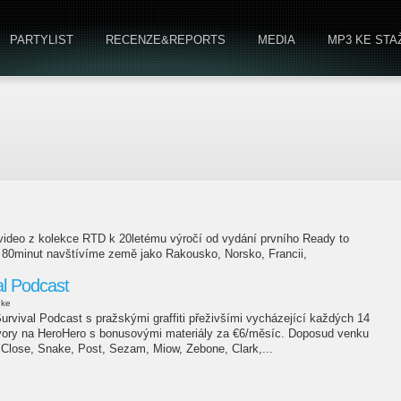
PARTYLIST
RECENZE&REPORTS
MEDIA
MP3 KE STA
 video z kolekce RTD k 20letému výročí od vydání prvního Ready to
e 80minut navštívíme země jako Rakousko, Norsko, Francii,
al Podcast
uke
rvival Podcast s pražskými graffiti přeživšími vycházející každých 14
vory na HeroHero s bonusovými materiály za €6/měsíc. Doposud venku
 Close, Snake, Post, Sezam, Miow, Zebone, Clark,...