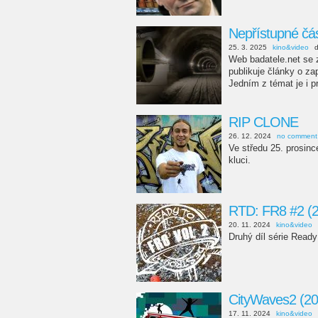
Nepřístupné čá
25. 3. 2025
kino&video
Web badatele.net se z
publikuje články o z
Jedním z témat je i 
RIP CLONE
26. 12. 2024
no comment
Ve středu 25. prosin
kluci.
RTD: FR8 #2 (
20. 11. 2024
kino&video
Druhý díl série Ready
CityWaves2 (20
17. 11. 2024
kino&video