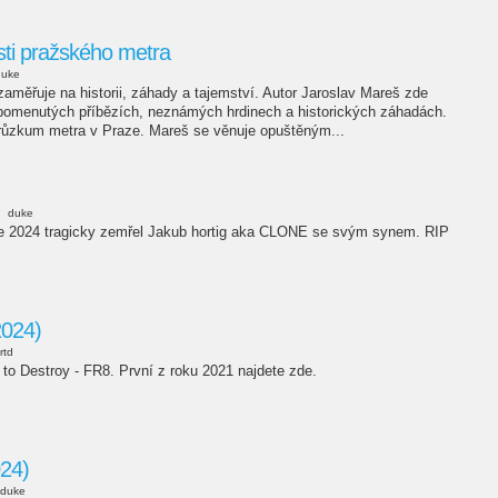
sti pražského metra
duke
aměřuje na historii, záhady a tajemství. Autor Jaroslav Mareš zde
apomenutých příbězích, neznámých hrdinech a historických záhadách.
průzkum metra v Praze. Mareš se věnuje opuštěným...
duke
ce 2024 tragicky zemřel Jakub hortig aka CLONE se svým synem. RIP
2024)
rtd
 to Destroy - FR8. První z roku 2021 najdete zde.
24)
duke