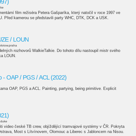
997)
uke
mentární film režiséra Petera Gašparíka, který natočil v roce 1997 ve
. Před kamerou se představili party WHC, DTK, DCK a USK.
PUZE / LOUN
lotow.praha
videlných rozhovorů WalkieTalkie. Do tohoto dílu nastoupil mistr svého
aka LOUN.
no - OAP / PGS / ACL (2022)
ama OAP, PGS a ACL. Painting, partying, being primitive. Explicit
21)
duke
iti video české TB crew, objíždějící tramvajové systémy v ČR. Pokryta
Ostrava, Most s Lítvínovem, Olomouc a Liberec s Jabloncem na Nisou.