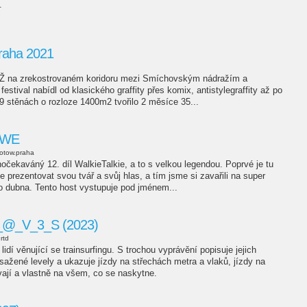
.
raha 2021
Ž na zrekostrovaném koridoru mezi Smíchovským nádražím a
stival nabídl od klasického graffity přes komix, antistylegraffity až po
 9 stěnách o rozloze 1400m2 tvořilo 2 měsíce 35...
RIWE
otow.praha
uhočekaváný 12. díl WalkieTalkie, a to s velkou legendou. Poprvé je tu
e prezentovat svou tvář a svůj hlas, a tím jsme si zavařili na super
do dubna. Tento host vystupuje pod jménem...
@_V_3_S (2023)
rtd
idí věnující se trainsurfingu. S trochou vyprávění popisuje jejich
sažené levely a ukazuje jízdy na střechách metra a vlaků, jízdy na
ají a vlastně na všem, co se naskytne.