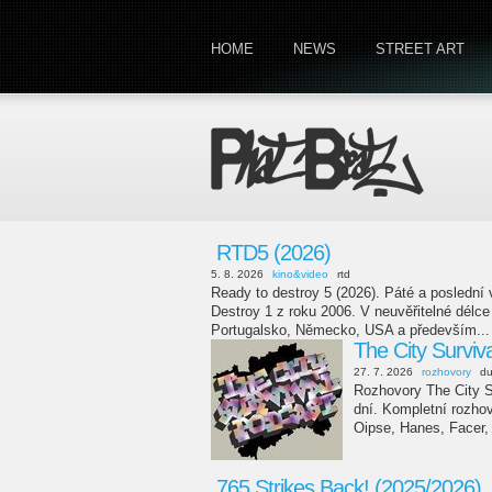
HOME
NEWS
STREET ART
RTD5 (2026)
5. 8. 2026
kino&video
rtd
Ready to destroy 5 (2026). Páté a poslední
Destroy 1 z roku 2006. V neuvěřitelné délc
Portugalsko, Německo, USA a především...
The City Surviv
27. 7. 2026
rozhovory
d
Rozhovory The City Su
dní. Kompletní rozho
Oipse, Hanes, Facer,
765 Strikes Back! (2025/2026)