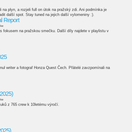
li na plyn, a rozjeli full on útok na pražský zdi. Ani podmínka je
it další spot. Stay tuned na jejich další vylomeniny :).
al Report
uke
s fokusem na pražskou smečku. Další díly najdete v playlistu v
025
nul writer a fotograf Honza Quest Čech. Přátelé zavzpomínali na
(2025)
uke
kluků z 765 crew k 10letému výročí.
2025)