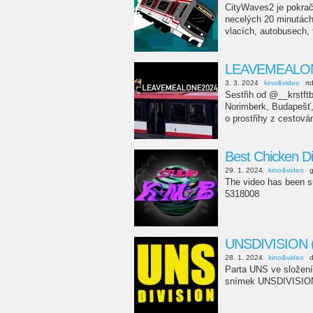
CityWaves2 je pokrač
necelých 20 minutách
vlacích, autobusech, t
LEAVEMEALO
3. 3. 2024
kino&video
rt
Sestřih od @__krstft
Norimberk, Budapešť, 
o prostřihy z cestován
Best Chicken D
29. 1. 2024
kino&video
g
The video has been su
5318008
UNSDIVISION 
28. 1. 2024
kino&video
Parta UNS ve složen
snímek UNSDIVISIO