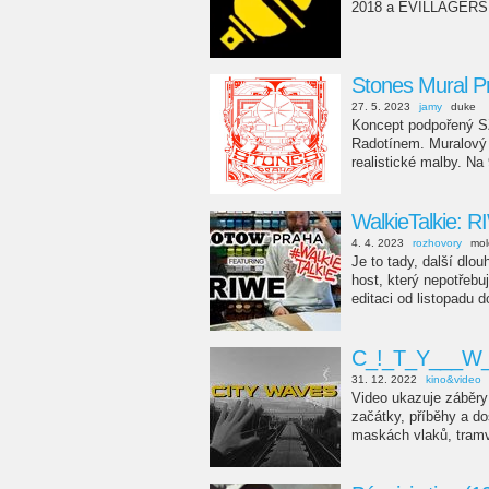
2018 a EVILLAGERS
Stones Mural P
27. 5. 2023
jamy
duke
Koncept podpořený S
Radotínem. Muralový fe
realistické malby. Na
WalkieTalkie: 
4. 4. 2023
rozhovory
mol
Je to tady, další dlo
host, který nepotřebuj
editaci od listopadu 
C_!_T_Y___W_
31. 12. 2022
kino&video
Video ukazuje záběry l
začátky, příběhy a do
maskách vlaků, tramv