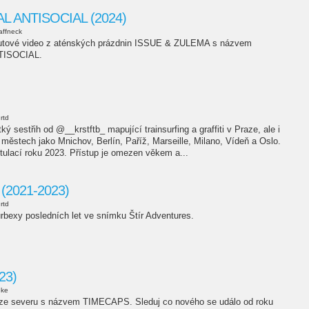
 ANTISOCIAL (2024)
affneck
nutové video z aténských prázdnin ISSUE & ZULEMA s názvem
ISOCIAL.
rtd
 sestřih od @__krstftb_ mapující trainsurfing a graffiti v Praze, ale i
městech jako Mnichov, Berlín, Paříž, Marseille, Milano, Vídeň a Oslo.
tulací roku 2023. Přístup je omezen věkem a...
 (2021-2023)
rtd
rbexy posledních let ve snímku Štír Adventures.
23)
uke
k ze severu s názvem TIMECAPS. Sleduj co nového se událo od roku