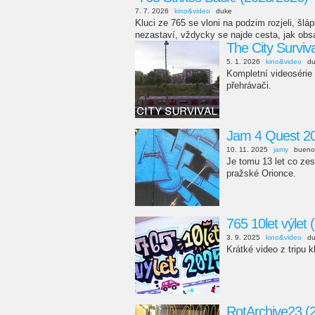
7. 7. 2026
kino&video
duke
Kluci ze 765 se vloni na podzim rozjeli, šláp
nezastaví, vždycky se najde cesta, jak obsad
The City Surviv
5. 1. 2026
kino&video
d
Kompletní videosérie 
přehrávači.
Jam 4 Quest 2
10. 11. 2025
jamy
bueno
Je tomu 13 let co zes
pražské Orionce.
765 10let výlet 
3. 9. 2025
kino&video
d
Krátké video z tripu 
RotArchive23 (