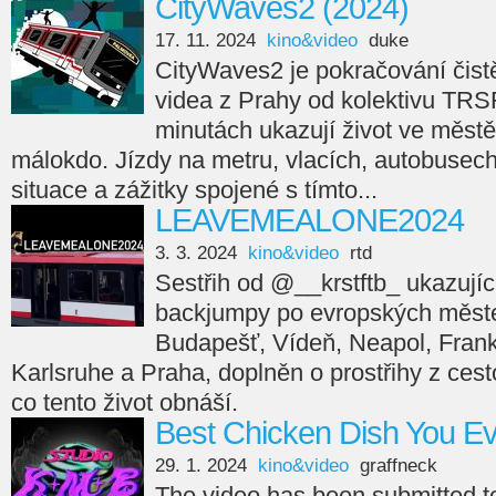
CityWaves2 (2024)
17. 11. 2024
kino&video
duke
CityWaves2 je pokračování čistě
videa z Prahy od kolektivu TRS
minutách ukazují život ve městě
málokdo. Jízdy na metru, vlacích, autobusech,
situace a zážitky spojené s tímto...
LEAVEMEALONE2024
3. 3. 2024
kino&video
rtd
Sestřih od @__krstftb_ ukazující
backjumpy po evropských měste
Budapešť, Vídeň, Neapol, Frankfu
Karlsruhe a Praha, doplněn o prostřihy z cesto
co tento život obnáší.
Best Chicken Dish You E
29. 1. 2024
kino&video
graffneck
The video has been submitted 