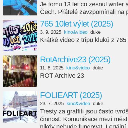
Je tomu 13 let co zesnul writer
Čech. Přátelé zavzpomínali na 
765 10let výlet (2025)
3. 9. 2025
kino&video
duke
Krátké video z tripu kluků z 765
RotArchive23 (2025)
11. 8. 2025
kino&video
duke
ROT Archive 23
FOLIEART (2025)
23. 7. 2025
kino&video
duke
Tresty za graffiti jsou často tvr
činnost. Komunikace mezi měste
nikdy nebude fungovat. Legální