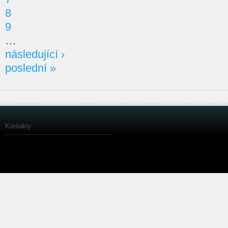
8
9
…
následující ›
poslední »
Kontakty