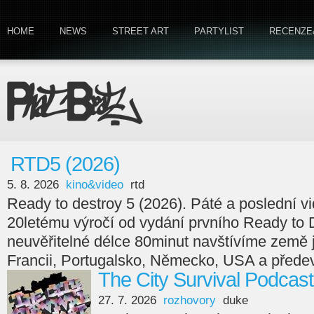
HOME
NEWS
STREET ART
PARTYLIST
RECENZE
RTD5 (2026)
5. 8. 2026
kino&video
rtd
Ready to destroy 5 (2026). Páté a poslední v
20letému výročí od vydání prvního Ready to 
neuvěřitelné délce 80minut navštívíme země
Francii, Portugalsko, Německo, USA a předev
The City Survival Podcast
27. 7. 2026
rozhovory
duke