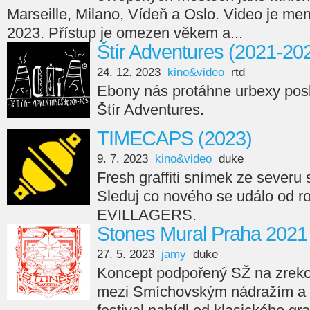
Marseille, Milano, Vídeň a Oslo. Video je men
2023. Přístup je omezen věkem a...
Štír Adventures (2021-20
24. 12. 2023
kino&video
rtd
Ebony nás protáhne urbexy posl
Štír Adventures.
TIMECAPS (2023)
9. 7. 2023
kino&video
duke
Fresh graffiti snímek ze seve
Sleduj co nového se událo od r
EVILLAGERS.
Stones Mural Praha 2021
27. 5. 2023
jamy
duke
Koncept podpořený SŽ na zreko
mezi Smíchovským nádražím a 