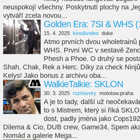
neuspokojí všechny. Poskytnutí plochy na „leg
vytváří zcela novou...
Golden Era: 7SI & WHS (
15. 4. 2025
kino&video
duke
Atmo prvních dvou wholetrainů 
WHS. První WC v sestavě Zeno
Phesh a Phoe. O druhý se posta
Shah, Chak, Rek a Herc. Díky za check Ninjů
Kelys! Jako bonus z archivu oba...
WalkieTalkie: SKLON
30. 3. 2025
rozhovory
molotow.praha
A je to tady, další už neočekav
to s Mistrem, který si říká SKL
dost, padly jména jako Cops192
Dilema & Cio, DUB crew, Game34, Spem aka 
Nomád a galerie Mega...