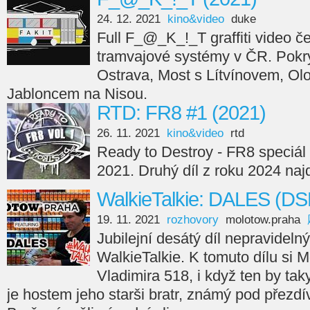
24. 12. 2021
kino&video
duke
Full F_@_K_!_T graffiti video če
tramvajové systémy v ČR. Pokry
Ostrava, Most s Lítvínovem, Ol
Jabloncem na Nisou.
RTD: FR8 #1 (2021)
26. 11. 2021
kino&video
rtd
Ready to Destroy - FR8 speciál 
2021. Druhý díl z roku 2024 naj
WalkieTalkie: DALES (DS
19. 11. 2021
rozhovory
molotow.praha
Jubilejní desátý díl nepravideln
WalkieTalkie. K tomuto dílu si
Vladimira 518, i když ten by taky
je hostem jeho starši bratr, známý pod přezd