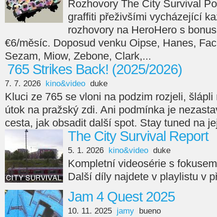
Rozhovory The City Survival Po
graffiti přeživšími vycházející 
rozhovory na HeroHero s bonus
€6/měsíc. Doposud venku Oipse, Hanes, Face
Sezam, Miow, Zebone, Clark,...
765 Strikes Back! (2025/2026)
7. 7. 2026
kino&video
duke
Kluci ze 765 se vloni na podzim rozjeli, šlápli n
útok na pražský zdi. Ani podmínka je nezasta
cesta, jak obsadit další spot. Stay tuned na je
The City Survival Report
5. 1. 2026
kino&video
duke
Kompletní videosérie s fokuse
Další díly najdete v playlistu v 
Jam 4 Quest 2025
10. 11. 2025
jamy
bueno