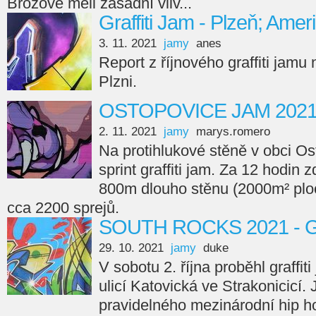
Brožové měli zásadní vliv...
Graffiti Jam - Plzeň; Amer
3. 11. 2021
jamy
anes
Report z říjnového graffiti jamu
Plzni.
OSTOPOVICE JAM 202
2. 11. 2021
jamy
marys.romero
Na protihlukové stěně v obci Os
sprint graffiti jam. Za 12 hodin 
800m dlouho stěnu (2000m² ploc
cca 2200 sprejů.
SOUTH ROCKS 2021 - Gr
29. 10. 2021
jamy
duke
V sobotu 2. října proběhl graffi
ulicí Katovická ve Strakonicicí.
pravidelného mezinárodní hip ho