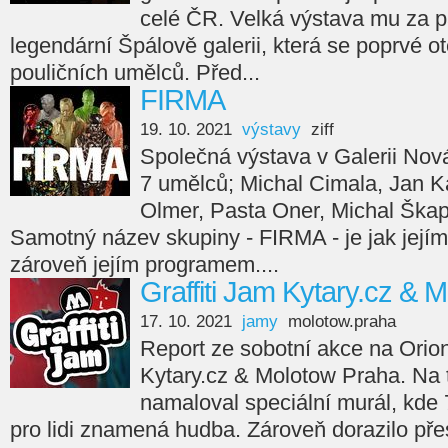
celé ČR. Velká výstava mu za p
legendární Špálově galerii, která se poprvé ot
pouličních umělců. Před...
FIRMA
19. 10. 2021
výstavy
ziff
Společná výstava v Galerii Nov
7 umělců; Michal Cimala, Jan Ka
Olmer, Pasta Oner, Michal Škap
Samotný název skupiny - FIRMA - je jak jejím
zároveň jejím programem....
Graffiti Jam Kytary.cz & 
17. 10. 2021
jamy
molotow.praha
Report ze sobotní akce na Orion
Kytary.cz & Molotow Praha. Na
namaloval speciální murál, kde 7
pro lidi znamená hudba. Zároveň dorazilo přes