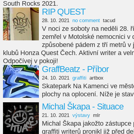
South Rocks 2021.
RIP QUEST
28. 10. 2021
no comment
tacud
V noci ze soboty na neděli 28. ř
zemřel v Motolské nemocnici v 
způsobené pádem z tří metrů v
klubů Honza Quest Čech. Aktivní writer a velm
Odpočívej v pokoji!
GraffBeatz - Příbor
24. 10. 2021
graffiti
artbox
Skatepark Na Kamenci ve městě
plochy na oplocení. Níže je sta
Michal Škapa - Situace
21. 10. 2021
výstavy
mlr
Michal Škapa jakožto zástupce
graffiti writerů pronikl již před d