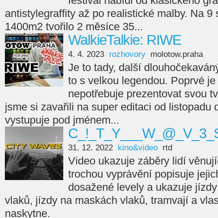
festival nabídl od klasického gra
antistylegraffity až po realistické malby. Na 9
1400m2 tvořilo 2 měsíce 35...
WalkieTalkie: RIWE
4. 4. 2023
rozhovory
molotow.praha
Je to tady, další dlouhočekaváný
to s velkou legendou. Poprvé je 
nepotřebuje prezentovat svou tvá
jsme si zavařili na super editaci od listopadu
vystupuje pod jménem...
C_!_T_Y___W_@_V_3_S
31. 12. 2022
kino&video
rtd
Video ukazuje záběry lidí věnujíc
trochou vyprávění popisuje jejic
dosažené levely a ukazuje jízdy
vlaků, jízdy na maskách vlaků, tramvají a vla
naskytne.