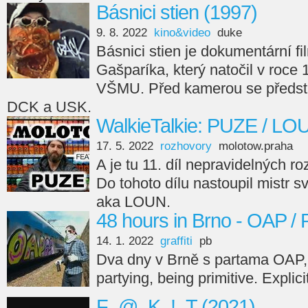
Básnici stien (1997)
9. 8. 2022
kino&video
duke
Básnici stien je dokumentární fi
Gašparíka, který natočil v roce
VŠMU. Před kamerou se předsta
DCK a USK.
WalkieTalkie: PUZE / LO
17. 5. 2022
rozhovory
molotow.praha
A je tu 11. díl nepravidelných r
Do tohoto dílu nastoupil mistr s
aka LOUN.
48 hours in Brno - OAP /
14. 1. 2022
graffiti
pb
Dva dny v Brně s partama OAP,
partying, being primitive. Explici
F_@_K_!_T (2021)