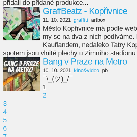
přidali do přidané produkce...
GraffBeatz - Kopřivnice
11. 10. 2021
graffiti
artbox
Město Kopřivnice má podle webu 
my se na dva z nich podíváme. Pr
Kauflandem, nedaleko Tatry Ko
spotem jsou vlnité plechy u Zimního stadionu
Bang v Praze na Metro
10. 10. 2021
kino&video
pb
¯\_(ツ)_/¯
1
2
3
4
5
6
7