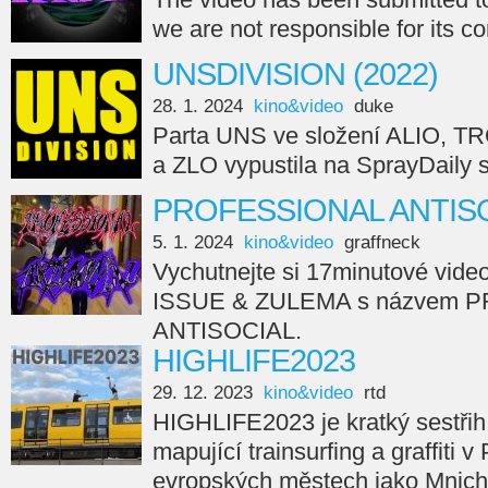
we are not responsible for its c
UNSDIVISION (2022)
28. 1. 2024
kino&video
duke
Parta UNS ve složení ALIO, 
a ZLO vypustila na SprayDail
PROFESSIONAL ANTISO
5. 1. 2024
kino&video
graffneck
Vychutnejte si 17minutové vide
ISSUE & ZULEMA s názvem 
ANTISOCIAL.
HIGHLIFE2023
29. 12. 2023
kino&video
rtd
HIGHLIFE2023 je kratký sestřih
mapující trainsurfing a graffiti v
evropských městech jako Mnicho