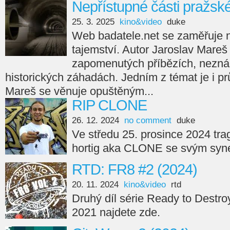
Nepřístupné části pražsk
25. 3. 2025
kino&video
duke
Web badatele.net se zaměřuje na
tajemství. Autor Jaroslav Mareš
zapomenutých příbězích, nezná
historických záhadách. Jedním z témat je i p
Mareš se věnuje opuštěným...
RIP CLONE
26. 12. 2024
no comment
duke
Ve středu 25. prosince 2024 tra
hortig aka CLONE se svým syne
RTD: FR8 #2 (2024)
20. 11. 2024
kino&video
rtd
Druhý díl série Ready to Destro
2021 najdete zde.