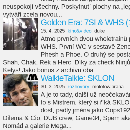
neuspokojí všechny. Poskytnutí plochy na „leg
vytváří zcela novou...
Golden Era: 7SI & WHS (
15. 4. 2025
kino&video
duke
Atmo prvních dvou wholetrainů 
WHS. První WC v sestavě Zeno
Phesh a Phoe. O druhý se posta
Shah, Chak, Rek a Herc. Díky za check Ninjů
Kelys! Jako bonus z archivu oba...
WalkieTalkie: SKLON
30. 3. 2025
rozhovory
molotow.praha
A je to tady, další už neočekav
to s Mistrem, který si říká SKL
dost, padly jména jako Cops192
Dilema & Cio, DUB crew, Game34, Spem aka 
Nomád a galerie Mega...