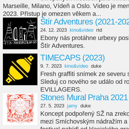
Marseille, Milano, Vídeň a Oslo. Video je men
2023. Přístup je omezen věkem a...
Štír Adventures (2021-20
24. 12. 2023
kino&video
rtd
Ebony nás protáhne urbexy posl
Štír Adventures.
TIMECAPS (2023)
9. 7. 2023
kino&video
duke
Fresh graffiti snímek ze seve
Sleduj co nového se událo od r
EVILLAGERS.
Stones Mural Praha 2021
27. 5. 2023
jamy
duke
Koncept podpořený SŽ na zreko
mezi Smíchovským nádražím a 