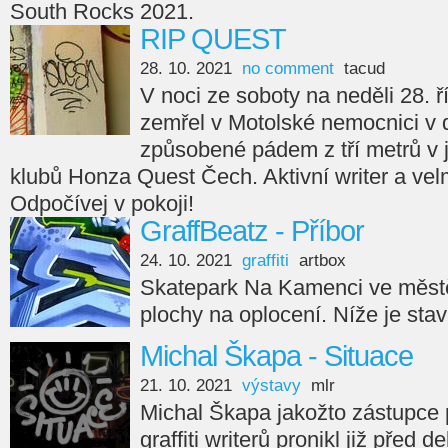
South Rocks 2021.
RIP QUEST
28. 10. 2021
no comment
tacud
V noci ze soboty na neděli 28. ř
zemřel v Motolské nemocnici v 
způsobené pádem z tří metrů v
klubů Honza Quest Čech. Aktivní writer a velm
Odpočívej v pokoji!
GraffBeatz - Příbor
24. 10. 2021
graffiti
artbox
Skatepark Na Kamenci ve městě
plochy na oplocení. Níže je sta
Michal Škapa - Situace
21. 10. 2021
výstavy
mlr
Michal Škapa jakožto zástupce
graffiti writerů pronikl již před d