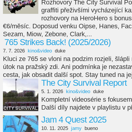
Rozhovory The City Survival Po
graffiti přeživšími vycházející 
rozhovory na HeroHero s bonus
€6/měsíc. Doposud venku Oipse, Hanes, Face
Sezam, Miow, Zebone, Clark,...
765 Strikes Back! (2025/2026)
7. 7. 2026
kino&video
duke
Kluci ze 765 se vloni na podzim rozjeli, šlápli n
útok na pražský zdi. Ani podmínka je nezasta
cesta, jak obsadit další spot. Stay tuned na je
The City Survival Report
5. 1. 2026
kino&video
duke
Kompletní videosérie s fokuse
Další díly najdete v playlistu v 
Jam 4 Quest 2025
10. 11. 2025
jamy
bueno