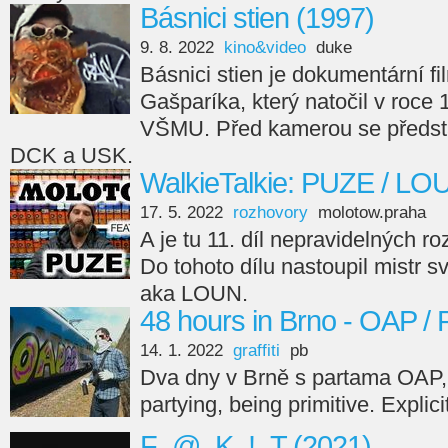
Básnici stien (1997)
9. 8. 2022
kino&video
duke
Básnici stien je dokumentární fi
Gašparíka, který natočil v roce
VŠMU. Před kamerou se předsta
DCK a USK.
WalkieTalkie: PUZE / LO
17. 5. 2022
rozhovory
molotow.praha
A je tu 11. díl nepravidelných r
Do tohoto dílu nastoupil mistr s
aka LOUN.
48 hours in Brno - OAP /
14. 1. 2022
graffiti
pb
Dva dny v Brně s partama OAP,
partying, being primitive. Explici
F_@_K_!_T (2021)