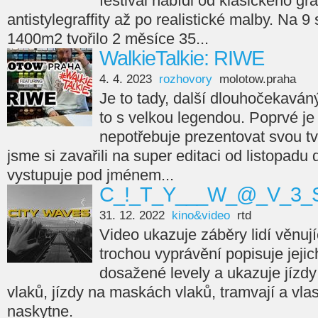
festival nabídl od klasického gra
antistylegraffity až po realistické malby. Na 9
1400m2 tvořilo 2 měsíce 35...
WalkieTalkie: RIWE
4. 4. 2023
rozhovory
molotow.praha
Je to tady, další dlouhočekaváný
to s velkou legendou. Poprvé je 
nepotřebuje prezentovat svou tvá
jsme si zavařili na super editaci od listopadu
vystupuje pod jménem...
C_!_T_Y___W_@_V_3_S
31. 12. 2022
kino&video
rtd
Video ukazuje záběry lidí věnujíc
trochou vyprávění popisuje jejic
dosažené levely a ukazuje jízdy
vlaků, jízdy na maskách vlaků, tramvají a vla
naskytne.