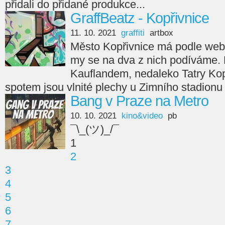
přidali do přidané produkce...
GraffBeatz - Kopřivnice
11. 10. 2021
graffiti
artbox
Město Kopřivnice má podle webu 
my se na dva z nich podíváme. Pr
Kauflandem, nedaleko Tatry Ko
spotem jsou vlnité plechy u Zimního stadionu
Bang v Praze na Metro
10. 10. 2021
kino&video
pb
¯\_(ツ)_/¯
1
2
3
4
5
6
7