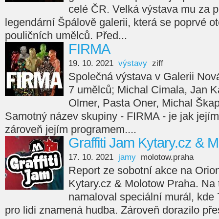
celé ČR. Velká výstava mu za p
legendární Špálově galerii, která se poprvé ot
pouličních umělců. Před...
FIRMA
19. 10. 2021
výstavy
ziff
Společná výstava v Galerii Nov
7 umělců; Michal Cimala, Jan Ka
Olmer, Pasta Oner, Michal Škap
Samotný název skupiny - FIRMA - je jak jejím
zároveň jejím programem....
Graffiti Jam Kytary.cz & 
17. 10. 2021
jamy
molotow.praha
Report ze sobotní akce na Orion
Kytary.cz & Molotow Praha. Na
namaloval speciální murál, kde 7
pro lidi znamená hudba. Zároveň dorazilo přes