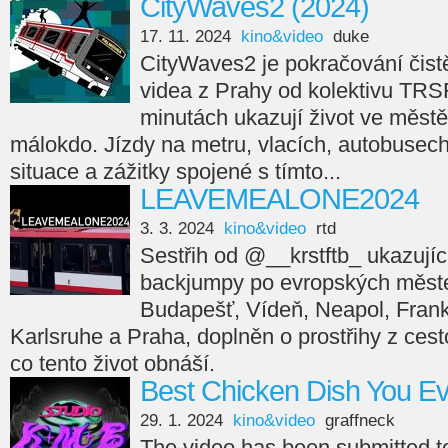
CityWaves2 (2024)
17. 11. 2024
kino&video
duke
CityWaves2 je pokračování čistě
videa z Prahy od kolektivu TRS
minutách ukazují život ve městě
málokdo. Jízdy na metru, vlacích, autobusech,
situace a zážitky spojené s tímto...
LEAVEMEALONE2024
3. 3. 2024
kino&video
rtd
Sestřih od @__krstftb_ ukazující
backjumpy po evropských měste
Budapešť, Vídeň, Neapol, Frankfu
Karlsruhe a Praha, doplněn o prostřihy z cesto
co tento život obnáší.
Best Chicken Dish You E
29. 1. 2024
kino&video
graffneck
The video has been submitted 