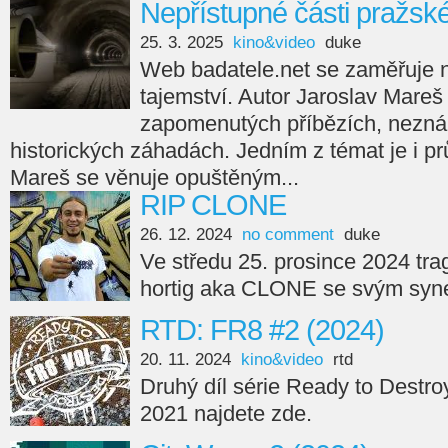
Nepřístupné části pražsk
25. 3. 2025
kino&video
duke
Web badatele.net se zaměřuje na
tajemství. Autor Jaroslav Mareš
zapomenutých příbězích, nezná
historických záhadách. Jedním z témat je i p
Mareš se věnuje opuštěným...
RIP CLONE
26. 12. 2024
no comment
duke
Ve středu 25. prosince 2024 tra
hortig aka CLONE se svým syne
RTD: FR8 #2 (2024)
20. 11. 2024
kino&video
rtd
Druhý díl série Ready to Destro
2021 najdete zde.