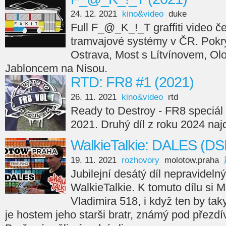
24. 12. 2021
kino&video
duke
Full F_@_K_!_T graffiti video če
tramvajové systémy v ČR. Pokry
Ostrava, Most s Lítvínovem, Ol
Jabloncem na Nisou.
RTD: FR8 #1 (2021)
26. 11. 2021
kino&video
rtd
Ready to Destroy - FR8 speciál 
2021. Druhý díl z roku 2024 naj
WalkieTalkie: DALES (DS
19. 11. 2021
rozhovory
molotow.praha
Jubilejní desátý díl nepravideln
WalkieTalkie. K tomuto dílu si
Vladimira 518, i když ten by taky
je hostem jeho starši bratr, známý pod přezd