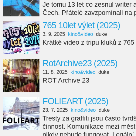
Je tomu 13 let co zesnul writer
Čech. Přátelé zavzpomínali na 
765 10let výlet (2025)
3. 9. 2025
kino&video
duke
Krátké video z tripu kluků z 765
RotArchive23 (2025)
11. 8. 2025
kino&video
duke
ROT Archive 23
FOLIEART (2025)
23. 7. 2025
kino&video
duke
Tresty za graffiti jsou často tvr
činnost. Komunikace mezi měste
nikdy nebude fungovat. Legální