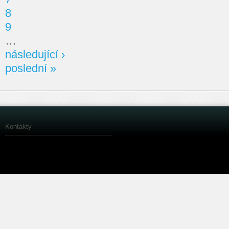
8
9
…
následující ›
poslední »
Kontakty