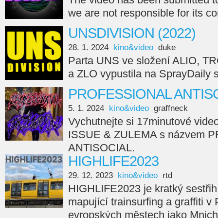
we are not responsible for its c
UNSDIVISION (2022)
28. 1. 2024
kino&video
duke
Parta UNS ve složení ALIO, 
a ZLO vypustila na SprayDail
PROFESSIONAL ANTISO
5. 1. 2024
kino&video
graffneck
Vychutnejte si 17minutové vide
ISSUE & ZULEMA s názvem 
ANTISOCIAL.
HIGHLIFE2023
29. 12. 2023
kino&video
rtd
HIGHLIFE2023 je kratký sestřih
mapující trainsurfing a graffiti v
evropských městech jako Mnicho