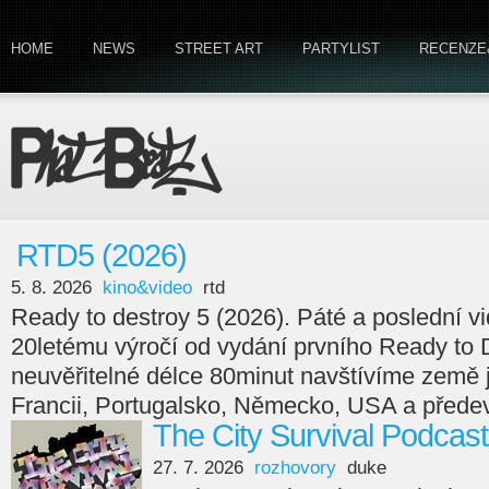
HOME
NEWS
STREET ART
PARTYLIST
RECENZE
RTD5 (2026)
5. 8. 2026
kino&video
rtd
Ready to destroy 5 (2026). Páté a poslední v
20letému výročí od vydání prvního Ready to 
neuvěřitelné délce 80minut navštívíme země
Francii, Portugalsko, Německo, USA a předev
The City Survival Podcast
27. 7. 2026
rozhovory
duke