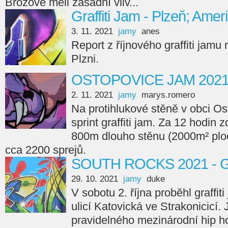
Brožové měli zásadní vliv...
Graffiti Jam - Plzeň; Amer
3. 11. 2021
jamy
anes
Report z říjnového graffiti jamu
Plzni.
OSTOPOVICE JAM 202
2. 11. 2021
jamy
marys.romero
Na protihlukové stěně v obci Os
sprint graffiti jam. Za 12 hodin 
800m dlouho stěnu (2000m² ploc
cca 2200 sprejů.
SOUTH ROCKS 2021 - Gr
29. 10. 2021
jamy
duke
V sobotu 2. října proběhl graffi
ulicí Katovická ve Strakonicicí.
pravidelného mezinárodní hip ho