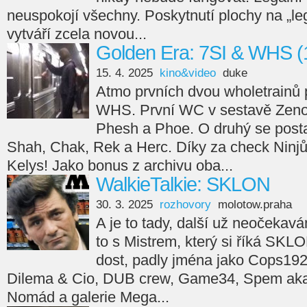
neuspokojí všechny. Poskytnutí plochy na „leg
vytváří zcela novou...
Golden Era: 7SI & WHS (
15. 4. 2025
kino&video
duke
Atmo prvních dvou wholetrainů 
WHS. První WC v sestavě Zeno
Phesh a Phoe. O druhý se posta
Shah, Chak, Rek a Herc. Díky za check Ninjů
Kelys! Jako bonus z archivu oba...
WalkieTalkie: SKLON
30. 3. 2025
rozhovory
molotow.praha
A je to tady, další už neočekav
to s Mistrem, který si říká SKL
dost, padly jména jako Cops192
Dilema & Cio, DUB crew, Game34, Spem aka 
Nomád a galerie Mega...