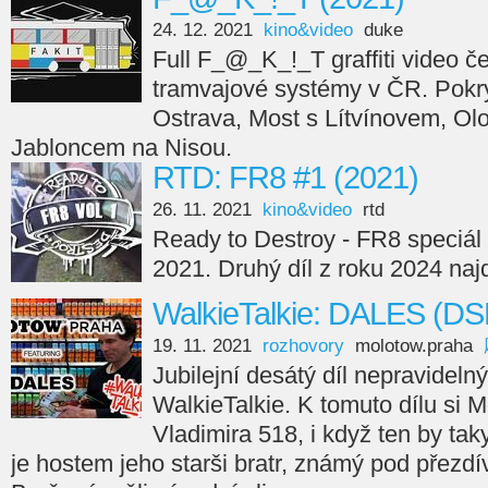
24. 12. 2021
kino&video
duke
Full F_@_K_!_T graffiti video če
tramvajové systémy v ČR. Pokry
Ostrava, Most s Lítvínovem, Ol
Jabloncem na Nisou.
RTD: FR8 #1 (2021)
26. 11. 2021
kino&video
rtd
Ready to Destroy - FR8 speciál 
2021. Druhý díl z roku 2024 naj
WalkieTalkie: DALES (DS
19. 11. 2021
rozhovory
molotow.praha
Jubilejní desátý díl nepravideln
WalkieTalkie. K tomuto dílu si
Vladimira 518, i když ten by taky
je hostem jeho starši bratr, známý pod přezd