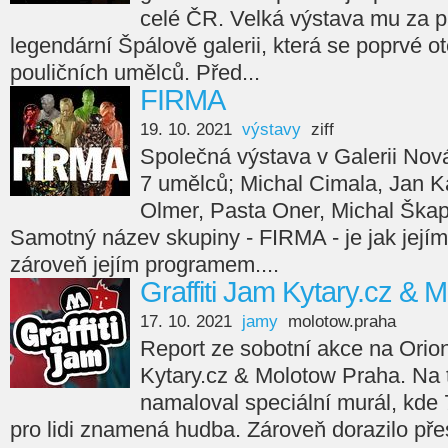
celé ČR. Velká výstava mu za p
legendární Špálově galerii, která se poprvé ot
pouličních umělců. Před...
FIRMA
19. 10. 2021
výstavy
ziff
Společná výstava v Galerii Nov
7 umělců; Michal Cimala, Jan Ka
Olmer, Pasta Oner, Michal Škap
Samotný název skupiny - FIRMA - je jak jejím
zároveň jejím programem....
Graffiti Jam Kytary.cz & 
17. 10. 2021
jamy
molotow.praha
Report ze sobotní akce na Orion
Kytary.cz & Molotow Praha. Na
namaloval speciální murál, kde 7
pro lidi znamená hudba. Zároveň dorazilo přes