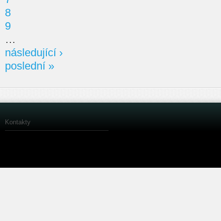
8
9
…
následující ›
poslední »
Kontakty