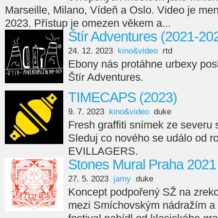
Marseille, Milano, Vídeň a Oslo. Video je men
2023. Přístup je omezen věkem a...
Štír Adventures (2021-20
24. 12. 2023
kino&video
rtd
Ebony nás protáhne urbexy posl
Štír Adventures.
TIMECAPS (2023)
9. 7. 2023
kino&video
duke
Fresh graffiti snímek ze seve
Sleduj co nového se událo od r
EVILLAGERS.
Stones Mural Praha 2021
27. 5. 2023
jamy
duke
Koncept podpořený SŽ na zreko
mezi Smíchovským nádražím a 