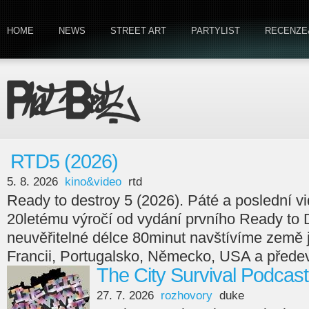
HOME
NEWS
STREET ART
PARTYLIST
RECENZE
RTD5 (2026)
5. 8. 2026
kino&video
rtd
Ready to destroy 5 (2026). Páté a poslední v
20letému výročí od vydání prvního Ready to 
neuvěřitelné délce 80minut navštívíme země
Francii, Portugalsko, Německo, USA a předev
The City Survival Podcast
27. 7. 2026
rozhovory
duke