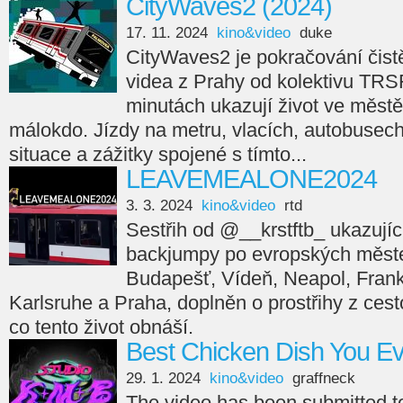
CityWaves2 (2024)
17. 11. 2024
kino&video
duke
CityWaves2 je pokračování čistě
videa z Prahy od kolektivu TRS
minutách ukazují život ve městě
málokdo. Jízdy na metru, vlacích, autobusech,
situace a zážitky spojené s tímto...
LEAVEMEALONE2024
3. 3. 2024
kino&video
rtd
Sestřih od @__krstftb_ ukazující
backjumpy po evropských měste
Budapešť, Vídeň, Neapol, Frankfu
Karlsruhe a Praha, doplněn o prostřihy z cesto
co tento život obnáší.
Best Chicken Dish You E
29. 1. 2024
kino&video
graffneck
The video has been submitted 