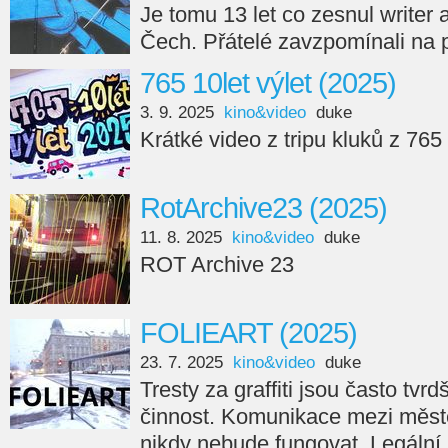
Je tomu 13 let co zesnul writer
Čech. Přátelé zavzpomínali na 
765 10let výlet (2025)
3. 9. 2025
kino&video
duke
Krátké video z tripu kluků z 765
RotArchive23 (2025)
11. 8. 2025
kino&video
duke
ROT Archive 23
FOLIEART (2025)
23. 7. 2025
kino&video
duke
Tresty za graffiti jsou často tvr
činnost. Komunikace mezi měste
nikdy nebude fungovat. Legální