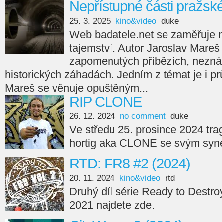
Nepřístupné části pražsk
25. 3. 2025
kino&video
duke
Web badatele.net se zaměřuje na
tajemství. Autor Jaroslav Mareš
zapomenutých příbězích, nezná
historických záhadách. Jedním z témat je i p
Mareš se věnuje opuštěným...
RIP CLONE
26. 12. 2024
no comment
duke
Ve středu 25. prosince 2024 tra
hortig aka CLONE se svým syne
RTD: FR8 #2 (2024)
20. 11. 2024
kino&video
rtd
Druhý díl série Ready to Destro
2021 najdete zde.