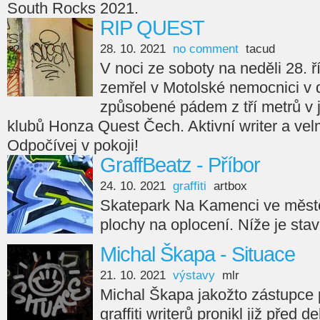
South Rocks 2021.
RIP QUEST
28. 10. 2021
no comment
tacud
V noci ze soboty na neděli 28. ř
zemřel v Motolské nemocnici v 
způsobené pádem z tří metrů v
klubů Honza Quest Čech. Aktivní writer a velm
Odpočívej v pokoji!
GraffBeatz - Příbor
24. 10. 2021
graffiti
artbox
Skatepark Na Kamenci ve městě
plochy na oplocení. Níže je sta
Michal Škapa - Situace
21. 10. 2021
výstavy
mlr
Michal Škapa jakožto zástupce
graffiti writerů pronikl již před d