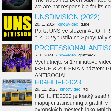
we are not responsible for its c
UNSDIVISION (2022)
28. 1. 2024
kino&video
duke
Parta UNS ve složení ALIO, 
a ZLO vypustila na SprayDail
PROFESSIONAL ANTISO
5. 1. 2024
kino&video
graffneck
Vychutnejte si 17minutové vide
ISSUE & ZULEMA s názvem 
ANTISOCIAL.
HIGHLIFE2023
29. 12. 2023
kino&video
rtd
HIGHLIFE2023 je kratký sestřih
mapující trainsurfing a graffiti v
evropských městech jako Mnicho