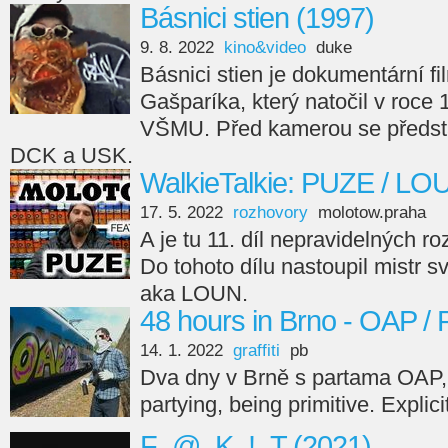
Básnici stien (1997)
9. 8. 2022
kino&video
duke
Básnici stien je dokumentární fi
Gašparíka, který natočil v roce
VŠMU. Před kamerou se předsta
DCK a USK.
WalkieTalkie: PUZE / LO
17. 5. 2022
rozhovory
molotow.praha
A je tu 11. díl nepravidelných r
Do tohoto dílu nastoupil mistr s
aka LOUN.
48 hours in Brno - OAP /
14. 1. 2022
graffiti
pb
Dva dny v Brně s partama OAP,
partying, being primitive. Explici
F_@_K_!_T (2021)