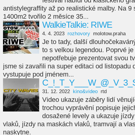
festival nabídl od klasického gra
antistylegraffity až po realistické malby. Na 9
1400m2 tvořilo 2 měsíce 35...
WalkieTalkie: RIWE
4. 4. 2023
rozhovory
molotow.praha
Je to tady, další dlouhočekaváný
to s velkou legendou. Poprvé je 
nepotřebuje prezentovat svou tvá
jsme si zavařili na super editaci od listopadu
vystupuje pod jménem...
C_!_T_Y___W_@_V_3_S
31. 12. 2022
kino&video
rtd
Video ukazuje záběry lidí věnujíc
trochou vyprávění popisuje jejic
dosažené levely a ukazuje jízdy
vlaků, jízdy na maskách vlaků, tramvají a vla
naskytne.