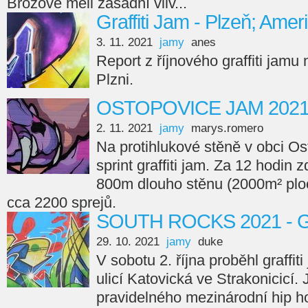
Brožové měli zásadní vliv...
Graffiti Jam - Plzeň; Amer
3. 11. 2021
jamy
anes
Report z říjnového graffiti jamu
Plzni.
OSTOPOVICE JAM 202
2. 11. 2021
jamy
marys.romero
Na protihlukové stěně v obci Os
sprint graffiti jam. Za 12 hodin 
800m dlouho stěnu (2000m² ploc
cca 2200 sprejů.
SOUTH ROCKS 2021 - Gr
29. 10. 2021
jamy
duke
V sobotu 2. října proběhl graffi
ulicí Katovická ve Strakonicicí.
pravidelného mezinárodní hip ho