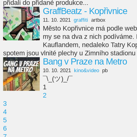
přidali do přidané produkce...
GraffBeatz - Kopřivnice
11. 10. 2021
graffiti
artbox
Město Kopřivnice má podle webu 
my se na dva z nich podíváme. Pr
Kauflandem, nedaleko Tatry Ko
spotem jsou vlnité plechy u Zimního stadionu
Bang v Praze na Metro
10. 10. 2021
kino&video
pb
¯\_(ツ)_/¯
1
2
3
4
5
6
7