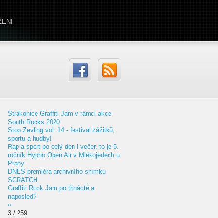
ŽENÍ
Strakonice Graffiti Jam v rámci akce
South Rocks 2020
Stop Zevling vol. 14 - festival zážitků,
sportu a hudby!
Rap a sport po celý den i večer, to je 5.
ročník Hypno Open Air v Mlékojedech u
Prahy
DNES premiéra archivního snímku
SCRATCH
Graffiti Rock Jam po třinácté a
naposled?
‹‹
3 / 259