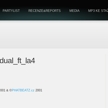
PARTYLIST
RECENZE&REPORTS
MEDIA
MP3 KE STA
idual_ft_la4
2001 & ©
PHATBEATZ.cz
2001