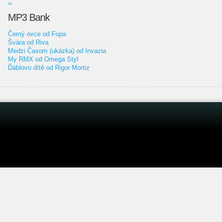
››
MP3 Bank
Černý ovce od Fopa
Švára od Riva
Medzi Časom (ukázka) od Invazia
My RMX od Omega Styl
Ďáblovo dítě od Rigor Mortiz