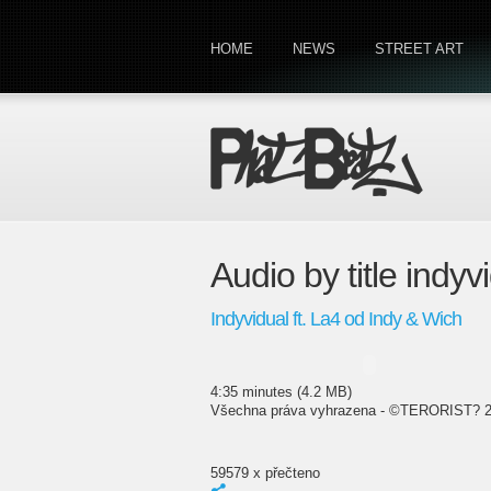
HOME
NEWS
STREET ART
Audio by title indyv
Indyvidual ft. La4 od Indy & Wich
4:35 minutes (4.2 MB)
Všechna práva vyhrazena - ©TERORIST? 
59579 x přečteno