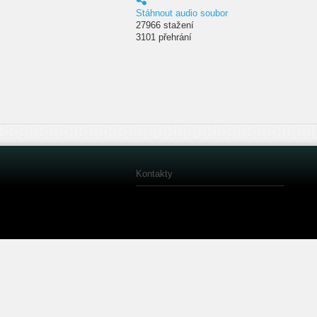
Stáhnout audio soubor
27966 stažení
3101 přehrání
Kontakty