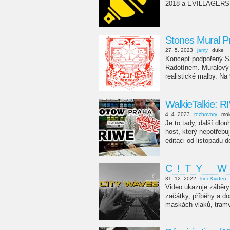
2018 a EVILLAGERS
Stones Mural P
27. 5. 2023
jamy
duke
Koncept podpořený S
Radotínem. Muralový fe
realistické malby. Na
WalkieTalkie: 
4. 4. 2023
rozhovory
mol
Je to tady, další dlo
host, který nepotřebuj
editaci od listopadu 
C_!_T_Y___W_
31. 12. 2022
kino&video
Video ukazuje záběry l
začátky, příběhy a do
maskách vlaků, tramv