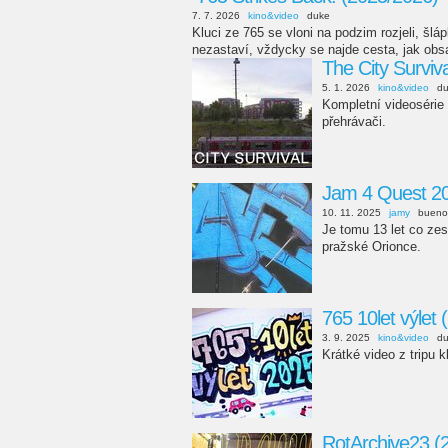
7. 7. 2026
kino&video
duke
Kluci ze 765 se vloni na podzim rozjeli, šláp
nezastaví, vždycky se najde cesta, jak obsad
The City Surviv
5. 1. 2026
kino&video
d
Kompletní videosérie 
přehrávači.
Jam 4 Quest 2
10. 11. 2025
jamy
bueno
Je tomu 13 let co zes
pražské Orionce.
765 10let výlet 
3. 9. 2025
kino&video
d
Krátké video z tripu 
RotArchive23 (