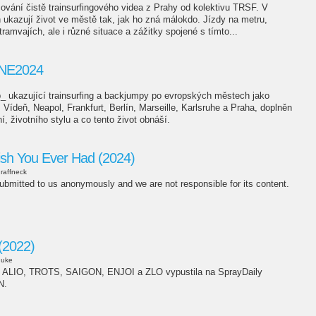
ování čistě trainsurfingového videa z Prahy od kolektivu TRSF. V
 ukazují život ve městě tak, jak ho zná málokdo. Jízdy na metru,
ramvajích, ale i různé situace a zážitky spojené s tímto...
NE2024
d
b_ ukazující trainsurfing a backjumpy po evropských městech jako
Vídeň, Neapol, Frankfurt, Berlín, Marseille, Karlsruhe a Praha, doplněn
í, životního stylu a co tento život obnáší.
ish You Ever Had (2024)
raffneck
bmitted to us anonymously and we are not responsible for its content.
(2022)
duke
í ALIO, TROTS, SAIGON, ENJOI a ZLO vypustila na SprayDaily
N.