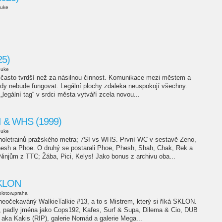
uke
25)
duke
ou často tvrdší než za násilnou činnost. Komunikace mezi městem a
ikdy nebude fungovat. Legální plochy zdaleka neuspokojí všechny.
„legální tag“ v srdci města vytváří zcela novou...
I & WHS (1999)
duke
oletrainů pražského metra; 7SI vs WHS. První WC v sestavě Zeno,
esh a Phoe. O druhý se postarali Phoe, Phesh, Shah, Chak, Rek a
injům z TTC; Žába, Pici, Kelys! Jako bonus z archivu oba...
SKLON
lotow.praha
ž neočekaváný WalkieTalkie #13, a to s Mistrem, který si říká SKLON.
t, padly jména jako Cops192, Kafes, Surf & Supa, Dilema & Cio, DUB
ka Kakis (RIP), galerie Nomád a galerie Mega...