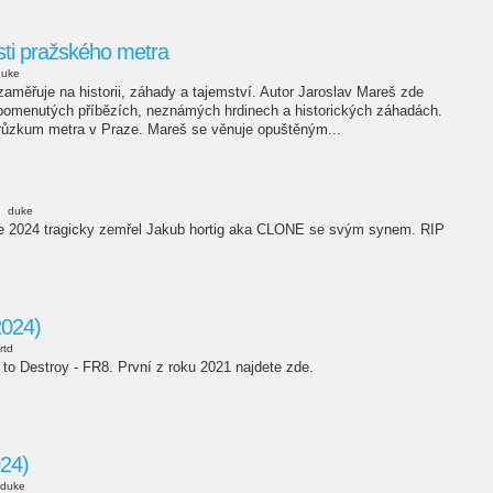
sti pražského metra
duke
aměřuje na historii, záhady a tajemství. Autor Jaroslav Mareš zde
apomenutých příbězích, neznámých hrdinech a historických záhadách.
průzkum metra v Praze. Mareš se věnuje opuštěným...
duke
ce 2024 tragicky zemřel Jakub hortig aka CLONE se svým synem. RIP
2024)
rtd
 to Destroy - FR8. První z roku 2021 najdete zde.
24)
duke