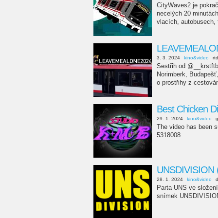
CityWaves2 je pokrač
necelých 20 minutách
vlacích, autobusech, t
LEAVEMEALO
3. 3. 2024
kino&video
rt
Sestřih od @__krstft
Norimberk, Budapešť, 
o prostřihy z cestován
Best Chicken D
29. 1. 2024
kino&video
g
The video has been su
5318008
UNSDIVISION 
28. 1. 2024
kino&video
Parta UNS ve složen
snímek UNSDIVISIO