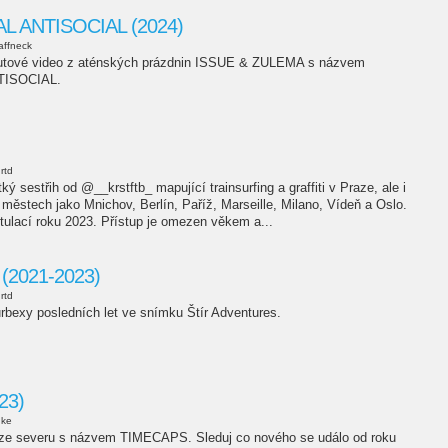
 ANTISOCIAL (2024)
affneck
nutové video z aténských prázdnin ISSUE & ZULEMA s názvem
ISOCIAL.
rtd
 sestřih od @__krstftb_ mapující trainsurfing a graffiti v Praze, ale i
městech jako Mnichov, Berlín, Paříž, Marseille, Milano, Vídeň a Oslo.
tulací roku 2023. Přístup je omezen věkem a...
 (2021-2023)
rtd
rbexy posledních let ve snímku Štír Adventures.
23)
uke
k ze severu s názvem TIMECAPS. Sleduj co nového se událo od roku