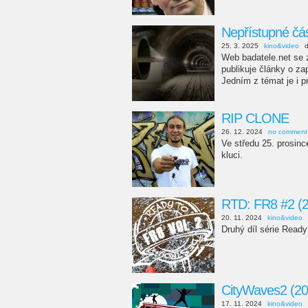
Nepřístupné čá
25. 3. 2025
kino&video
Web badatele.net se z
publikuje články o z
Jedním z témat je i 
RIP CLONE
26. 12. 2024
no comment
Ve středu 25. prosin
kluci.
RTD: FR8 #2 (
20. 11. 2024
kino&video
Druhý díl série Ready
CityWaves2 (20
17. 11. 2024
kino&video