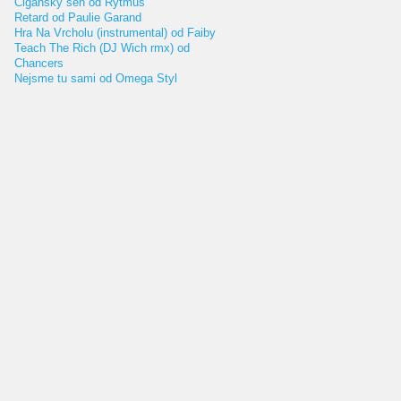
Cigánsky sen od Rytmus
Retard od Paulie Garand
Hra Na Vrcholu (instrumental) od Faiby
Teach The Rich (DJ Wich rmx) od
Chancers
Nejsme tu sami od Omega Styl