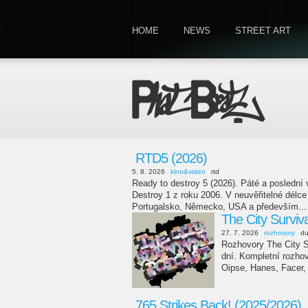
HOME
NEWS
STREET ART
RTD5 (2026)
5. 8. 2026
kino&video
rtd
Ready to destroy 5 (2026). Páté a poslední
Destroy 1 z roku 2006. V neuvěřitelné délc
Portugalsko, Německo, USA a především...
The City Surviv
27. 7. 2026
rozhovory
d
Rozhovory The City Su
dní. Kompletní rozho
Oipse, Hanes, Facer,
765 Strikes Back! (2025/2026)