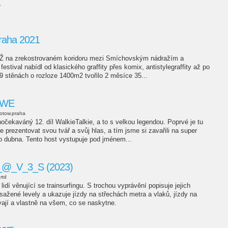
.
raha 2021
Ž na zrekostrovaném koridoru mezi Smíchovským nádražím a
stival nabídl od klasického graffity přes komix, antistylegraffity až po
 9 stěnách o rozloze 1400m2 tvořilo 2 měsíce 35...
RIWE
otow.praha
uhočekaváný 12. díl WalkieTalkie, a to s velkou legendou. Poprvé je tu
e prezentovat svou tvář a svůj hlas, a tím jsme si zavařili na super
do dubna. Tento host vystupuje pod jménem...
@_V_3_S (2023)
rtd
idí věnující se trainsurfingu. S trochou vyprávění popisuje jejich
sažené levely a ukazuje jízdy na střechách metra a vlaků, jízdy na
ají a vlastně na všem, co se naskytne.