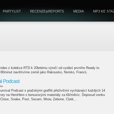
PARTYLIST
RECENZE&REPORTS
MEDIA
MP3 KE STA
 video z kolekce RTD k 20letému výročí od vydání prvního Ready to
e 80minut navštívíme země jako Rakousko, Norsko, Francii,
al Podcast
uke
rvival Podcast s pražskými graffiti přeživšími vycházející každých 14
vory na HeroHero s bonusovými materiály za €6/měsíc. Doposud venku
 Close, Snake, Post, Sezam, Miow, Zebone, Clark,...