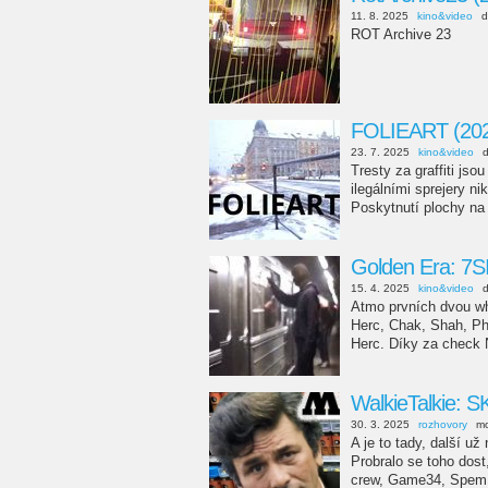
11. 8. 2025
kino&video
d
ROT Archive 23
FOLIEART (20
23. 7. 2025
kino&video
Tresty za graffiti js
ilegálními sprejery n
Poskytnutí plochy na 
Golden Era: 7S
15. 4. 2025
kino&video
Atmo prvních dvou wh
Herc, Chak, Shah, Ph
Herc. Díky za check N
WalkieTalkie: 
30. 3. 2025
rozhovory
mo
A je to tady, další u
Probralo se toho dos
crew, Game34, Spem a