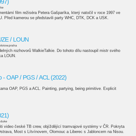
997)
uke
mentární film režiséra Petera Gašparíka, který natočil v roce 1997 ve
. Před kamerou se představili party WHC, DTK, DCK a USK.
PUZE / LOUN
lotow.praha
videlných rozhovorů WalkieTalkie. Do tohoto dílu nastoupil mistr svého
aka LOUN.
no - OAP / PGS / ACL (2022)
ama OAP, PGS a ACL. Painting, partying, being primitive. Explicit
21)
duke
iti video české TB crew, objíždějící tramvajové systémy v ČR. Pokryta
Ostrava, Most s Lítvínovem, Olomouc a Liberec s Jabloncem na Nisou.