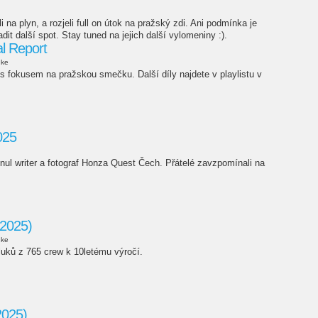
li na plyn, a rozjeli full on útok na pražský zdi. Ani podmínka je
it další spot. Stay tuned na jejich další vylomeniny :).
al Report
uke
s fokusem na pražskou smečku. Další díly najdete v playlistu v
025
nul writer a fotograf Honza Quest Čech. Přátelé zavzpomínali na
(2025)
uke
kluků z 765 crew k 10letému výročí.
2025)