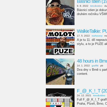
Básnici stien (1
9. 8. 2022
kino&video
d
Básnici stien je doku
druhém ročníku VŠMU
WalkieTalkie: 
17. 5. 2022
rozhovory
mo
A je tu 11. díl nepra
stylu, a to je PUZE 
48 hours in Br
14. 1. 2022
graffiti
pb
Dva dny v Brně s part
content.
F_@_K_!_T (20
24. 12. 2021
kino&video
Full F_@_K_!_T graff
Praha, Plzeň, Brno, 