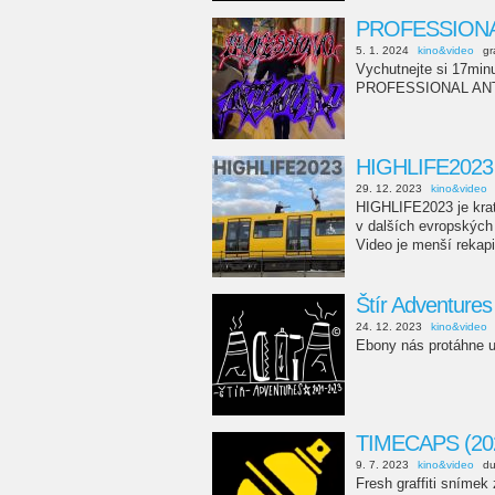
PROFESSIONAL
5. 1. 2024
kino&video
gr
Vychutnejte si 17mi
PROFESSIONAL ANT
HIGHLIFE2023
29. 12. 2023
kino&video
HIGHLIFE2023 je kratký
v dalších evropských 
Video je menší rekapi
Štír Adventures
24. 12. 2023
kino&video
Ebony nás protáhne u
TIMECAPS (20
9. 7. 2023
kino&video
d
Fresh graffiti sníme