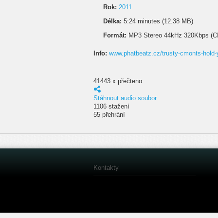
Rok:
2011
Délka:
5:24 minutes (12.38 MB)
Formát:
MP3 Stereo 44kHz 320Kbps (C
Info:
www.phatbeatz.cz/trusty-cmonts-hold-
41443 x přečteno
Stáhnout audio soubor
1106 stažení
55 přehrání
Kontakty