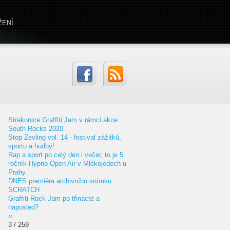
ŽENÍ
Strakonice Graffiti Jam v rámci akce
South Rocks 2020
Stop Zevling vol. 14 - festival zážitků,
sportu a hudby!
Rap a sport po celý den i večer, to je 5.
ročník Hypno Open Air v Mlékojedech u
Prahy
DNES premiéra archivního snímku
SCRATCH
Graffiti Rock Jam po třinácté a
naposled?
‹‹
3 / 259