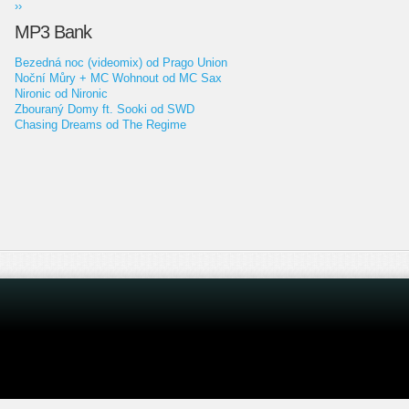
››
MP3 Bank
Bezedná noc (videomix) od Prago Union
Noční Můry + MC Wohnout od MC Sax
Nironic od Nironic
Zbouraný Domy ft. Sooki od SWD
Chasing Dreams od The Regime