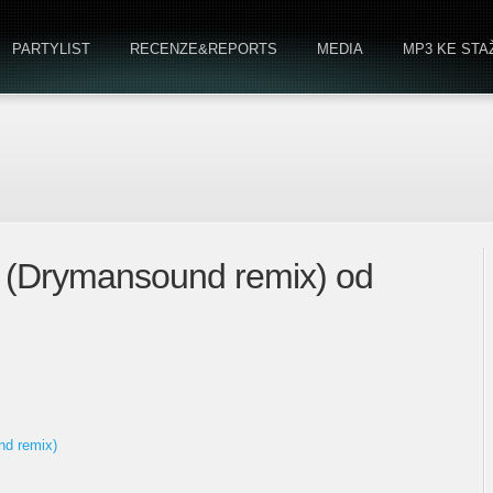
PARTYLIST
RECENZE&REPORTS
MEDIA
MP3 KE STA
s (Drymansound remix) od
nd remix)