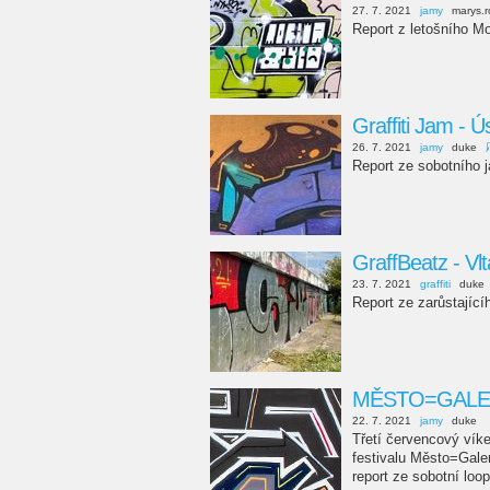
27. 7. 2021
jamy
marys.
Report z letošního Mo
Graffiti Jam - 
26. 7. 2021
jamy
duke
Report ze sobotního
GraffBeatz - Vl
23. 7. 2021
graffiti
duke
Report ze zarůstající
MĚSTO=GALERI
22. 7. 2021
jamy
duke
Třetí červencový vík
festivalu Město=Gale
report ze sobotní loop