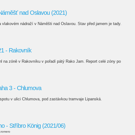
áměšť nad Oslavou (2021)
na vlakovém nádraží v Náměšti nad Oslavou. Stav před jamem je tady.
 - Rakovník
hl na zóně v Rakovníku v pořadí pátý Rako Jam. Report celé zóny po
raha 3 - Chlumova
ti spotu v ulici Chlumova, pod zastávkou tramvaje Lipanská.
no - Stříbro König (2021/06)
.romero