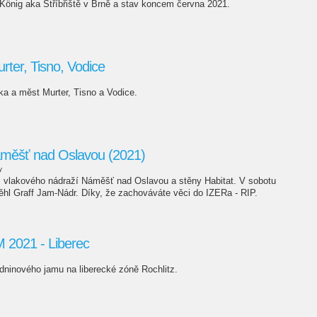
 König aka Stříbřiště v Brně a stav koncem června 2021.
rter, Tisno, Vodice
ka a měst Murter, Tisno a Vodice.
áměšť nad Oslavou (2021)
y
ž vlakového nádraží Náměšť nad Oslavou a stěny Habitat. V sobotu
běhl Graff Jam-Nádr. Díky, že zachováváte věci do IZERa - RIP.
2021 - Liberec
dninového jamu na liberecké zóně Rochlitz.