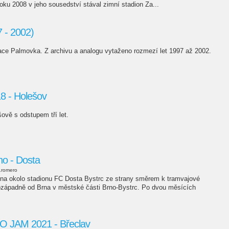
oku 2008 v jeho sousedství stával zimní stadion Za...
 - 2002)
kace Palmovka. Z archivu a analogu vytaženo rozmezí let 1997 až 2002.
 - Holešov
ově s odstupem tří let.
no - Dosta
.romero
ěna okolo stadionu FC Dosta Bystrc ze strany směrem k tramvajové
erozápadně od Brna v městské části Brno-Bystrc. Po dvou měsících
JAM 2021 - Břeclav