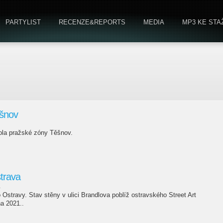
PARTYLIST
RECENZE&REPORTS
MEDIA
MP3 KE STA
ěšnov
rola pražské zóny Těšnov.
trava
a
stravy. Stav stěny v ulici Brandlova poblíž ostravského Street Art
a 2021..