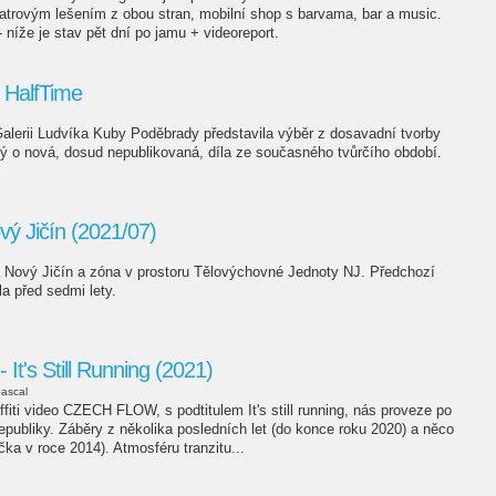
patrovým lešením z obou stran, mobilní shop s barvama, bar a music.
- níže je stav pět dní po jamu + videoreport.
HalfTime
alerii Ludvíka Kuby Poděbrady představila výběr z dosavadní tvorby
ý o nová, dosud nepublikovaná, díla ze současného tvůrčího období.
vý Jičín (2021/07)
 Nový Jičín a zóna v prostoru Tělovýchovné Jednoty NJ. Předchozí
la před sedmi lety.
's Still Running (2021)
ascal
fiti video CZECH FLOW, s podtitulem It's still running, nás proveze po
publiky. Záběry z několika posledních let (do konce roku 2020) a něco
čka v roce 2014). Atmosféru tranzitu...