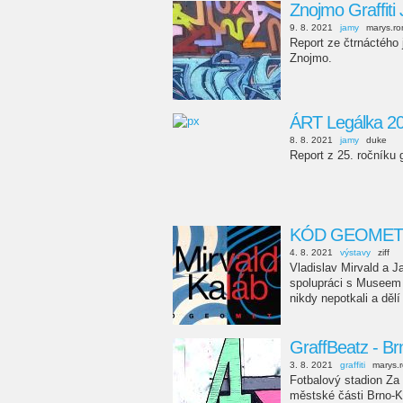
Znojmo Graffit
9. 8. 2021
jamy
marys.r
Report ze čtrnáctého 
Znojmo.
ÁRT Legálka 20
8. 8. 2021
jamy
duke
Report z 25. ročníku 
KÓD GEOMETRIE
4. 8. 2021
výstavy
ziff
Vladislav Mirvald a Ja
spolupráci s Museem 
nikdy nepotkali a dělí
GraffBeatz - Br
3. 8. 2021
graffiti
marys.
Fotbalový stadion Za
městské části Brno-K