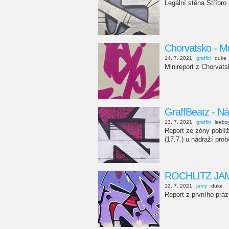
Legální stěna Stříbro
Chorvatsko - Mu
14. 7. 2021
graffiti
duke
Minireport z Chorvats
GraffBeatz - N
13. 7. 2021
graffiti
leebo
Report ze zóny poblí
(17.7.) u nádraží pro
ROCHLITZ JAM 
12. 7. 2021
jamy
duke
Report z prvního práz