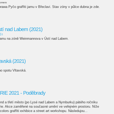
romero
rawa Pyčo graffiti jamu v Břeclavi. Stav zóny v půlce dubna je zde.
Ústí nad Labem (2021)
応1
 jamu na zóně Weinmannova v Ústí nad Labem.
tavská (2021)
ho spotu Vltavská.
E 2021 - Poděbrady
end a třetí město (po Lysé nad Labem a Nymburku) pátého ročníku
rie. Akce zaměřené na současné umění ve veřejném prostoru. Níže
colors graffiti exhibice a street art workshopu. Následujou...