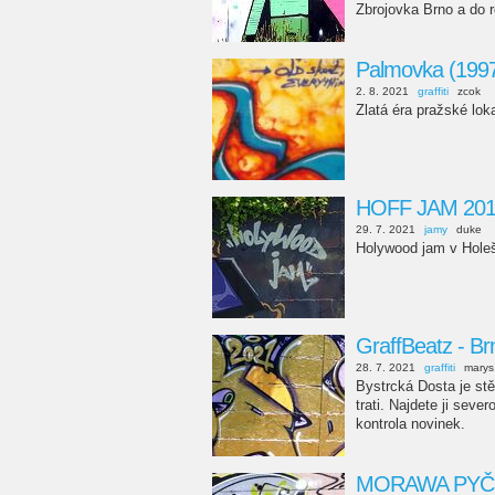
Zbrojovka Brno a do r
Palmovka (1997
2. 8. 2021
graffiti
zcok
Zlatá éra pražské lo
HOFF JAM 2018
29. 7. 2021
jamy
duke
Holywood jam v Holeš
GraffBeatz - Br
28. 7. 2021
graffiti
marys
Bystrcká Dosta je st
trati. Najdete ji sev
kontrola novinek.
MORAWA PYČO 