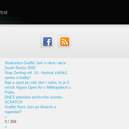
ŽENÍ
Strakonice Graffiti Jam v rámci akce
South Rocks 2020
Stop Zevling vol. 14 - festival zážitků,
sportu a hudby!
Rap a sport po celý den i večer, to je 5.
ročník Hypno Open Air v Mlékojedech u
Prahy
DNES premiéra archivního snímku
SCRATCH
Graffiti Rock Jam po třinácté a
naposled?
‹‹
3 / 259
››