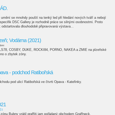
PÁD.
e
umění se mnohdy pouští na tenký led při hledání nových tváří a nebojí
specifik DSC Gallery je rozhodně práce se silnými osobnostmi. Proto
 odstartovala dlouhodobě připravovaná výstava...
Plzeň; Vodárna (2021)
lbini
ALS78, COSBY, DUKE, ROCKI84, PORNO, NAKEA a ZMIE na plzeňské
no o zbytek zóny.
pava - podchod Ratibořská
a
hodu pod ulicí Ratibořská ve čtvrti Opava - Kateřinky.
021
応1
 zónu Bubny vrátil graffiti jam pořádaný obchodem Graffneck.