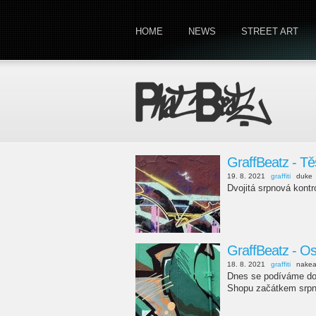
HOME
NEWS
STREET ART
GraffBeatz - T
19. 8. 2021
graffiti
duke
Dvojitá srpnová kont
GraffBeatz - Os
18. 8. 2021
graffiti
nake
Dnes se podíváme do O
Shopu začátkem srpn