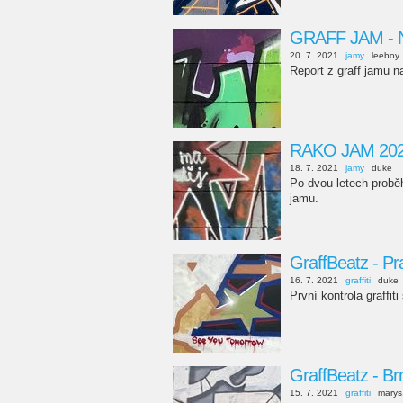
GRAFF JAM - N
20. 7. 2021
jamy
leeboy
Report z graff jamu 
RAKO JAM 2021
18. 7. 2021
jamy
duke
Po dvou letech probě
jamu.
GraffBeatz - P
16. 7. 2021
graffiti
duke
První kontrola graffi
GraffBeatz - Br
15. 7. 2021
graffiti
marys