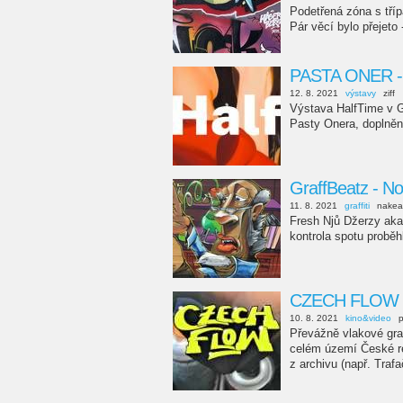
Podetřená zóna s tří
Pár věcí bylo přejeto 
PASTA ONER - 
12. 8. 2021
výstavy
ziff
Výstava HalfTime v G
Pasty Onera, doplněn
GraffBeatz - No
11. 8. 2021
graffiti
nakea
Fresh Njů Džerzy aka
kontrola spotu proběh
CZECH FLOW - It
10. 8. 2021
kino&video
p
Převážně vlakové graf
celém území České re
z archivu (např. Trafa