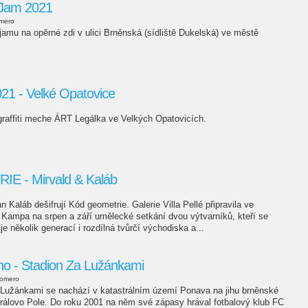
i Jam 2021
omero
jamu na opěrné zdi v ulici Brněnská (sídliště Dukelská) ve městě
21 - Velké Opatovice
graffiti meche ÁRT Legálka ve Velkých Opatovicích.
 - Mirvald & Kaláb
n Kaláb dešifrují Kód geometrie. Galerie Villa Pellé připravila ve
Kampa na srpen a září umělecké setkání dvou výtvarníků, kteří se
 je několik generací i rozdílná tvůrčí východiska a...
no - Stadion Za Lužánkami
romero
 Lužánkami se nachází v katastrálním území Ponava na jihu brněnské
rálovo Pole. Do roku 2001 na něm své zápasy hrával fotbalový klub FC