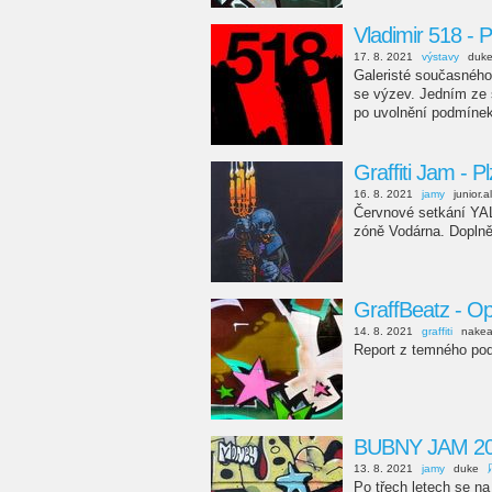
Vladimir 518 - 
17. 8. 2021
výstavy
duk
Galeristé současného 
se výzev. Jedním ze 
po uvolnění podmínek
Graffiti Jam - 
16. 8. 2021
jamy
junior.a
Červnové setkání Y
zóně Vodárna. Doplně
GraffBeatz - O
14. 8. 2021
graffiti
nake
Report z temného podc
BUBNY JAM 2
13. 8. 2021
jamy
duke
Po třech letech se na