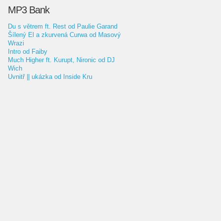
MP3 Bank
Du s větrem ft. Rest od Paulie Garand
Šílený El a zkurvená Curwa od Masový
Wrazi
Intro od Faiby
Much Higher ft. Kurupt, Nironic od DJ
Wich
Uvnitř || ukázka od Inside Kru