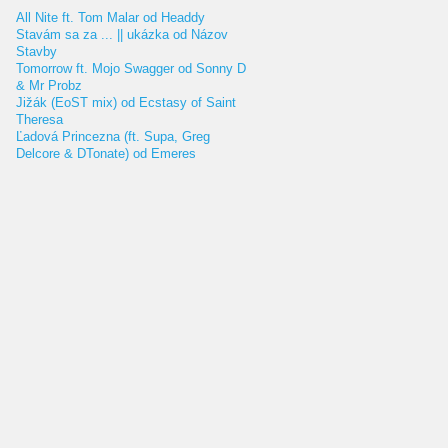
All Nite ft. Tom Malar od Headdy
Stavám sa za ... || ukázka od Názov
Stavby
Tomorrow ft. Mojo Swagger od Sonny D
& Mr Probz
Jižák (EoST mix) od Ecstasy of Saint
Theresa
Ľadová Princezna (ft. Supa, Greg
Delcore & DTonate) od Emeres