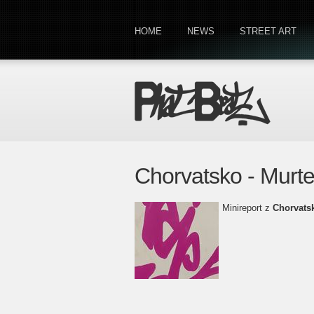
HOME
NEWS
STREET ART
Chorvatsko - Murte
Minireport z
Chorvats