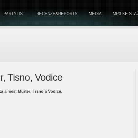
PARTYLIST
RECENZE&REPORTS
MEDIA
MP3 KE STA
r, Tisno, Vodice
ka
a měst
Murter
,
Tisno
a
Vodice
.