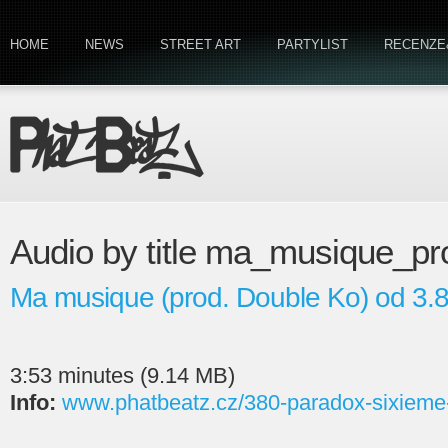
HOME
NEWS
STREET ART
PARTYLIST
RECENZE
Audio by title ma_musique_p
Ma musique (prod. Double Ko) od 3.
3:53 minutes (9.14 MB)
Info:
www.phatbeatz.cz/380-paradox-sixieme