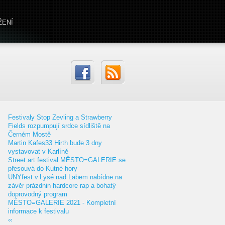
ŽENÍ
Festivaly Stop Zevling a Strawberry
Fields rozpumpují srdce sídliště na
Černém Mostě
Martin Kafes33 Hirth bude 3 dny
vystavovat v Karlíně
Street art festival MĚSTO=GALERIE se
přesouvá do Kutné hory
UNYfest v Lysé nad Labem nabídne na
závěr prázdnin hardcore rap a bohatý
doprovodný program
MĚSTO=GALERIE 2021 - Kompletní
informace k festivalu
‹‹