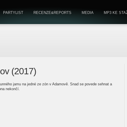
PARTYLIST
RECENZE&REPORTS
MEDIA
MP3 KE STA
mov (2017)
slunného jamu na jedné ze zón v Adamově. Snad se povede sehnat a
óna nekončí.