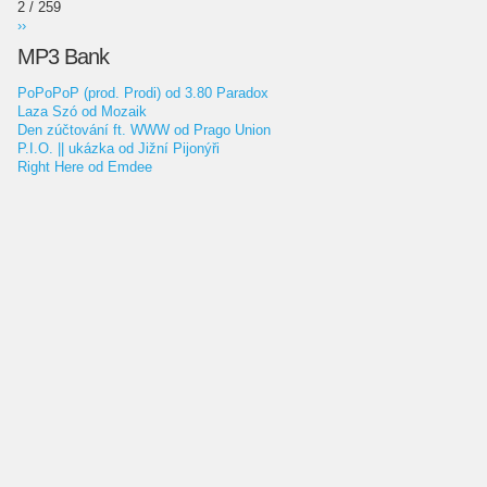
2 / 259
››
MP3 Bank
PoPoPoP (prod. Prodi) od 3.80 Paradox
Laza Szó od Mozaik
Den zúčtování ft. WWW od Prago Union
P.I.O. || ukázka od Jižní Pijonýři
Right Here od Emdee