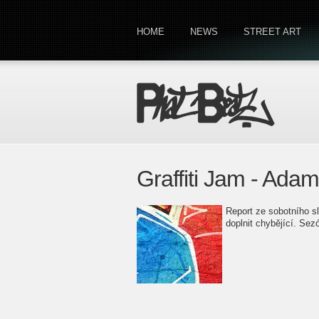
HOME
NEWS
STREET ART
Graffiti Jam - Ada
Report ze sobotního 
doplnit chybějící. Sez