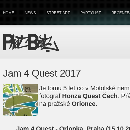
HOME
NEWS
STREET ART
PARTYLIST
RECENZE
Jam 4 Quest 2017
Je tomu 5 let co v Motolské nemo
fotograf
Honza Quest Čech
. Př
na pražské
Orionce
.
Jam 4 Quest - Orionka, Praha (15.10.2