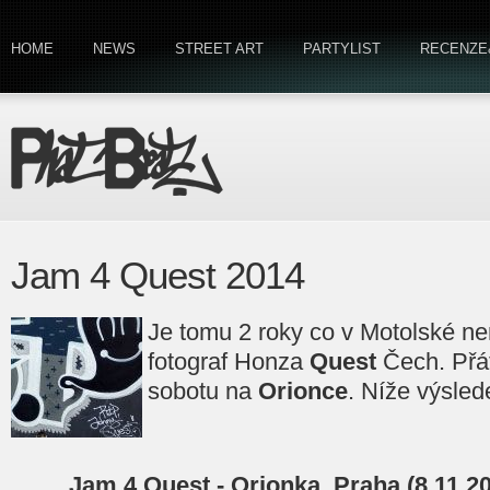
HOME
NEWS
STREET ART
PARTYLIST
RECENZE
Jam 4 Quest 2014
Je tomu 2 roky co v Motolské ne
fotograf Honza
Quest
Čech. Přát
sobotu na
Orionce
. Níže výslede
Jam 4 Quest - Orionka, Praha (8.11.20