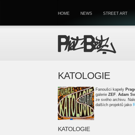
HOME
NEWS
STREET ART
KATOLOGIE
Fanoušci kapely
Prag
galerie
ZEF
.
Adam Sv
ze svého archivu. Na
dalších projektů jako
R
KATOLOGIE