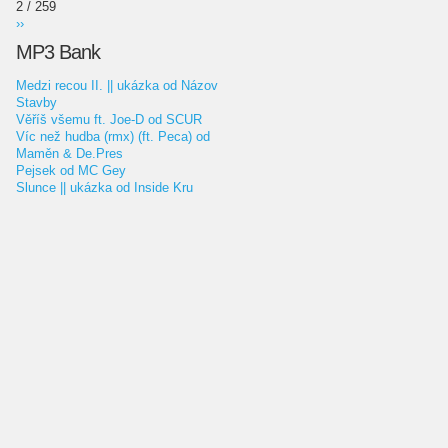
2 / 259
››
MP3 Bank
Medzi recou II. || ukázka od Názov
Stavby
Věříš všemu ft. Joe-D od SCUR
Víc než hudba (rmx) (ft. Peca) od
Maměn & De.Pres
Pejsek od MC Gey
Slunce || ukázka od Inside Kru