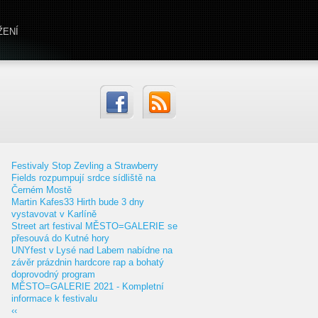
ŽENÍ
Festivaly Stop Zevling a Strawberry
Fields rozpumpují srdce sídliště na
Černém Mostě
Martin Kafes33 Hirth bude 3 dny
vystavovat v Karlíně
Street art festival MĚSTO=GALERIE se
přesouvá do Kutné hory
UNYfest v Lysé nad Labem nabídne na
závěr prázdnin hardcore rap a bohatý
doprovodný program
MĚSTO=GALERIE 2021 - Kompletní
informace k festivalu
‹‹