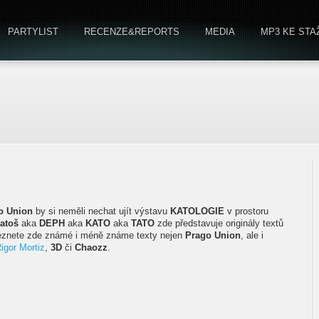
PARTYLIST
RECENZE&REPORTS
MEDIA
MP3 KE STA
o Union
by si neměli nechat ujít výstavu
KATOLOGIE
v prostoru
atoš
aka
DEPH
aka
KATO
aka
TATO
zde představuje originály textů
leznete zde známé i méně známe texty nejen
Prago Union
, ale i
igor Mortiz
,
3D
či
Chaozz
.