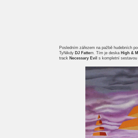
Posledním zářezem na pažbě hudebních p
TyNikdy
DJ Fatte
m. Tím je deska
High & M
track
Necessary Evil
s kompletní sestavo