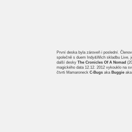
První deska byla zároveň i poslední. Členov
společně s duem Indy&Wich skladbu Live, 
další desky
The Cronicles Of A Nomad
(2
magického data 12.12. 2012 vykouklo na s
čtvrti Mamaroneck
C-Bugs
aka
Buggie
ak