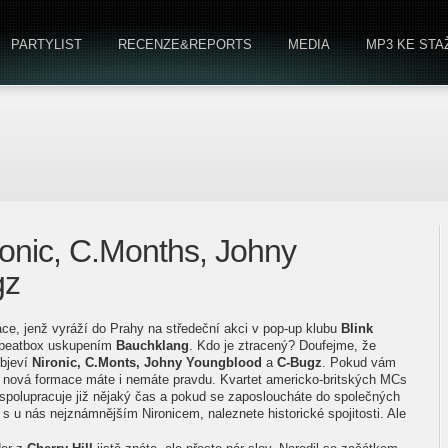
PARTYLIST
RECENZE&REPORTS
MEDIA
MP3 KE STA
nic, C.Months, Johny
gz
ace, jenž vyráží do Prahy na středeční akci v pop-up klubu
Blink
 beatbox uskupením
Bauchklang
. Kdo je ztracený? Doufejme, že
objeví
Nironic, C.Monts, Johny Youngblood
a
C-Bugz
. Pokud vám
 nová formace máte i nemáte pravdu. Kvartet americko-britských MCs
u spolupracuje již nějaký čas a pokud se zaposloucháte do společných
 s u nás nejznámnějším Nironicem, naleznete historické spojitosti. Ale