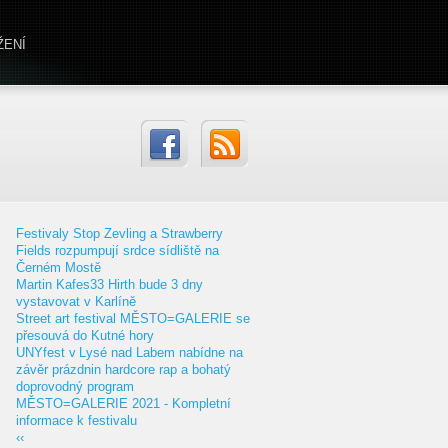
ŽENÍ
Festivaly Stop Zevling a Strawberry
Fields rozpumpují srdce sídliště na
Černém Mostě
Martin Kafes33 Hirth bude 3 dny
vystavovat v Karlíně
Street art festival MĚSTO=GALERIE se
přesouvá do Kutné hory
UNYfest v Lysé nad Labem nabídne na
závěr prázdnin hardcore rap a bohatý
doprovodný program
MĚSTO=GALERIE 2021 - Kompletní
informace k festivalu
‹‹