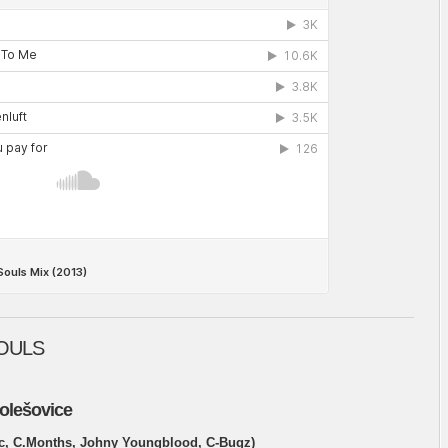
SOULS
Holešovice
ic, C.Months, Johny Youngblood, C-Bugz)