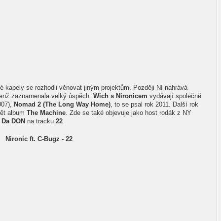
é kapely se rozhodli věnovat jiným projektům. Později NI nahrává
jenž zaznamenala velký úspěch.
Wich s Nironicem
vydávají společně
007),
Nomad 2 (The Long Way Home)
, to se psal rok 2011. Další rok
vět album
The Machine
. Zde se také objevuje jako host rodák z NY
a
Da DON
na tracku
22
.
Nironic ft. C-Bugz - 22