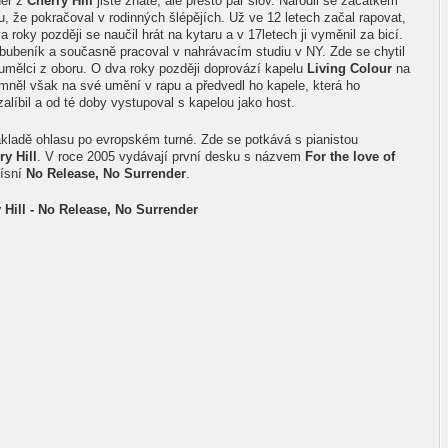
der z
Cherry Hill
jistě znáte, ale přesto pár slov. Narodil se začátkem
u, že pokračoval v rodinných šlépějích. Už ve 12 letech začal rapovat,
 roky později se naučil hrát na kytaru a v 17letech ji vyměnil za bicí.
ko bubeník a současně pracoval v nahrávacím studiu v NY. Zde se chytil
 umělci z oboru. O dva roky později doprovází kapelu
Living Colour
na
mněl však na své umění v rapu a předvedl ho kapele, která ho
alíbil a od té doby vystupoval s kapelou jako host.
základě ohlasu po evropském turné. Zde se potkává s pianistou
ry Hill
. V roce 2005 vydávají první desku s názvem
For the love of
písní
No Release, No Surrender
.
 Hill - No Release, No Surrender