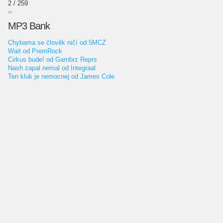
2 / 259
››
MP3 Bank
Chybama se člověk ničí od 5MCZ
Wait od PremRock
Cirkus bude! od Gambrz Reprs
Nash zapal nemal od Integraal
Ten kluk je nemocnej od James Cole