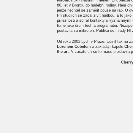
Nironic
a (Ni) vlastním jménem Eric Alexan
80. let v Bronxu do hudební rodiny. Není div
jenže nechtěl se zaměřit pouze na rap. O dva
Při studiích se začal živit hudbou, a to ja
příležitosti a sbíral kontakty s významnými
turné jako drum tech a programátor. Nezapo
postavila za mikrofon. Publiku se mladý NI z
Od roku 2003 bydlí v Praze. Učinil tak na 
Lorenem Cobelem
a zakládají kapelu
Cher
the art
. V začátcích se formace proslavila 
Cherry