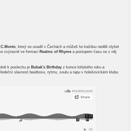
k
C.Monts
, který se usadil v Čechách a můžeš ho každou neděli slyšet
se zvýraznil ve formaci
Realmz of Rhyme
a postupem času se z něj
olně k poslechu je
Bubak's Birthday
z konce loňského roku a
ředeční slavnost beatboxu, rytmu, soulu a rapu v holešovickém klubu