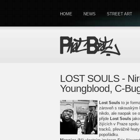
HOME
NEWS
STREET ART
LOST SOULS - Niro
Youngblood, C-Bu
Lost Souls
to je form
zároveň s rakouským
nikdo, ale naopak se 
přijde
Lost Souls
jako
žijících v Praze spol
tracků, převážně featy
popořádku.