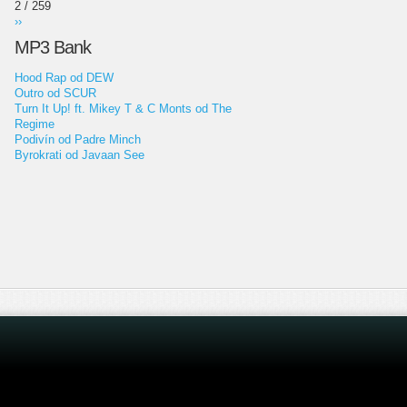
2 / 259
››
MP3 Bank
Hood Rap od DEW
Outro od SCUR
Turn It Up! ft. Mikey T & C Monts od The
Regime
Podivín od Padre Minch
Byrokrati od Javaan See