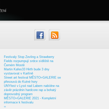
ŽENÍ
Festivaly Stop Zevling a Strawberry
Fields rozpumpují srdce sídliště na
Černém Mostě
Martin Kafes33 Hirth bude 3 dny
vystavovat v Karlíně
Street art festival MĚSTO=GALERIE se
přesouvá do Kutné hory
UNYfest v Lysé nad Labem nabídne na
závěr prázdnin hardcore rap a bohatý
doprovodný program
MĚSTO=GALERIE 2021 - Kompletní
informace k festivalu
‹‹