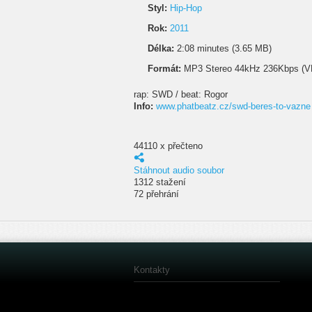
Styl:
Hip-Hop
Rok:
2011
Délka:
2:08 minutes (3.65 MB)
Formát:
MP3 Stereo 44kHz 236Kbps (V
rap: SWD / beat: Rogor
Info:
www.phatbeatz.cz/swd-beres-to-vazne
44110 x přečteno
Stáhnout audio soubor
1312 stažení
72 přehrání
Kontakty