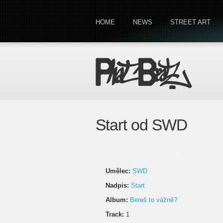
HOME
NEWS
STREET ART
Start od SWD
Umělec:
SWD
Nadpis:
Start
Album:
Bereš to vážně?
Track:
1