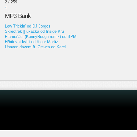
2 / 259
››
MP3 Bank
Low Trickin' od DJ Jorgos
Skrectrek || ukázka od Inside Kru
Plameňáci (KennyRough remix) od BPM
Hřbitovní kvítí od Rigor Mortiz
Unaven davem ft. Crewta od Karel