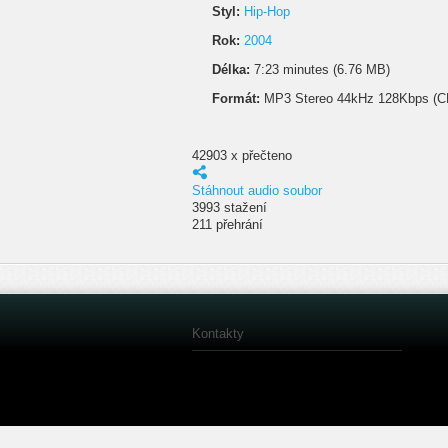
Styl:
Hip-Hop
Rok:
2004
Délka:
7:23 minutes (6.76 MB)
Formát:
MP3 Stereo 44kHz 128Kbps (C
42903 x přečteno
Stáhnout audio soubor
3993 stažení
211 přehrání
Kontakty