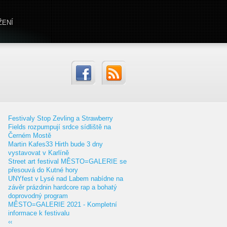
ŽENÍ
Festivaly Stop Zevling a Strawberry
Fields rozpumpují srdce sídliště na
Černém Mostě
Martin Kafes33 Hirth bude 3 dny
vystavovat v Karlíně
Street art festival MĚSTO=GALERIE se
přesouvá do Kutné hory
UNYfest v Lysé nad Labem nabídne na
závěr prázdnin hardcore rap a bohatý
doprovodný program
MĚSTO=GALERIE 2021 - Kompletní
informace k festivalu
‹‹