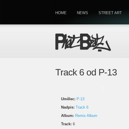
HOME
NEWS
STREET ART
Track 6 od P-13
Umělec:
P-13
Nadpis:
Track 6
Album:
Remix Album
Track:
6