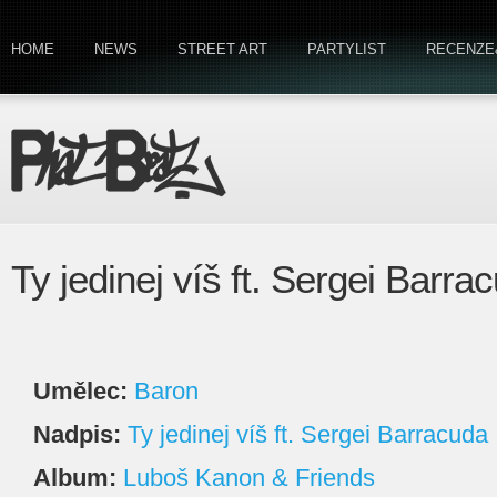
HOME
NEWS
STREET ART
PARTYLIST
RECENZE
Ty jedinej víš ft. Sergei Barr
Umělec:
Baron
Nadpis:
Ty jedinej víš ft. Sergei Barracuda
Album:
Luboš Kanon & Friends