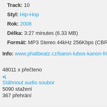
Track:
10
Styl:
Hip-Hop
Rok:
2008
Délka:
3:27 minutes (6.33 MB)
Formát:
MP3 Stereo 44kHz 256Kbps (CBR
Info:
www.phatbeatz.cz/baron-lubos-kanon-fr
48011 x přečteno
Stáhnout audio soubor
5090 stažení
367 přehrání