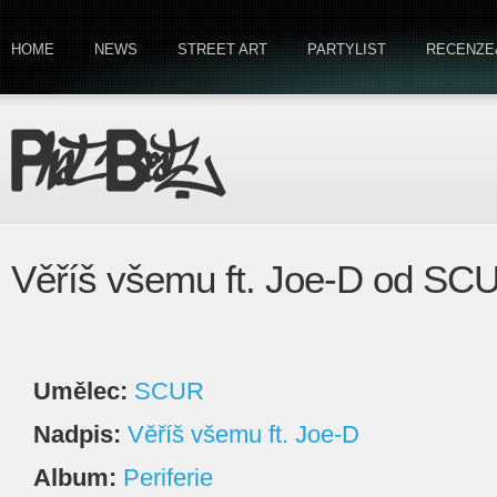
HOME
NEWS
STREET ART
PARTYLIST
RECENZE
Věříš všemu ft. Joe-D od SC
Umělec:
SCUR
Nadpis:
Věříš všemu ft. Joe-D
Album:
Periferie