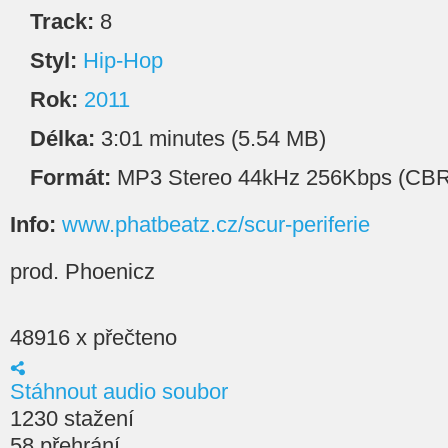
Track:
8
Styl:
Hip-Hop
Rok:
2011
Délka:
3:01 minutes (5.54 MB)
Formát:
MP3 Stereo 44kHz 256Kbps (CBR
Info:
www.phatbeatz.cz/scur-periferie
prod. Phoenicz
48916 x přečteno
Stáhnout audio soubor
1230 stažení
58 přehrání