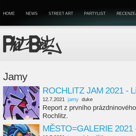
HOME
NEWS
STREET ART
PARTYLIST
RECENZE
Jamy
ROCHLITZ JAM 2021 - Li
12.7.2021
jamy
duke
Report z prvního prázdninového
Rochlitz.
MĚSTO=GALERIE 2021 -