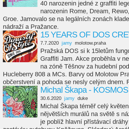
40 narozenin jedné z graffiti l
narozenin Rome, Dream, Rewo, 
Groe. Jamovalo se na legálních zonách kla
nádraží a Pražance.
15 YEARS OF DOS CR
7.7.2020
jamy
molotow.praha
Pražská DOS si k 15letům fung
Graffiti Jam. Akce proběhla v n
na zóně Těšnov za hudební pod
Hucleberry 808 a MCs. Barvy od Molotow Prah
občerstvení a pohoda se nesly celým dnem. F
Michal Škapa - KOSMOS
30.6.2020
jamy
duke
Michal Škapa téměř celý květen 
nějvětších murálů na světě s
je poblíž hlavní přístávací dráh