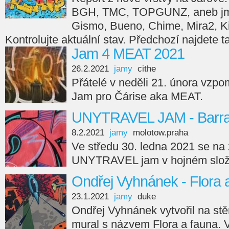
BGH, TMC, TOPGUNZ, aneb jmé
Gismo, Bueno, Chime, Mira2, Ki
Kontrolujte aktuální stav. Předchozí najdete t
Jam 4 MEAT 2021
26.2.2021
jamy
cithe
Přátelé v neděli 21. února vzp
Jam pro Čárise aka MEAT.
UNYTRAVEL JAM - Barra
8.2.2021
jamy
molotow.praha
Ve středu 30. ledna 2021 se na
UNYTRAVEL jam v hojném slož
Ondřej Vyhnánek - Flora 
23.1.2021
jamy
duke
Ondřej Vyhnánek vytvořil na st
mural s názvem Flora a fauna. 