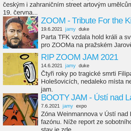
českým i zahraničním street artovým umělců
19. června...
ZOOM - Tribute For the K
19.6.2021
jamy
duke
Parta TFK vzdala hold králi a 
pro ZOOMa na pražském Jarov
RIP ZOOM JAM 2021
14.6.2021
jamy
duke
Čtyři roky po tragické smrti Fil
Holešovicích, nedaleko místa 
jam.
BOOTY JAM - Ústí nad L
7.6.2021
jamy
expo
Zóna Weinmannova v Ústí nad
fazónu. Níže report ze sobotní
stav je zde.