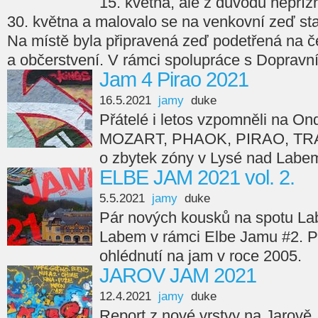
15. května, ale z důvodu nepříz
30. května a malovalo se na venkovní zeď st
Na místě byla připravená zeď podetřená na če
a občerstvení. V rámci spolupráce s Dopravn
Jam 4 Pirao 2021
16.5.2021
jamy
duke
Přátelé i letos vzpomněli na On
MOZART, PHAOK, PIRAO, TRA
o zbytek zóny v Lysé nad Labe
ELBE JAM 2021 vol. 2.
5.5.2021
jamy
duke
Pár nových kousků na spotu La
Labem v rámci Elbe Jamu #2. Pr
ohlédnutí na jam v roce 2005.
JAROV JAM 2021
12.4.2021
jamy
duke
Report z nové vrstvy na Jarov