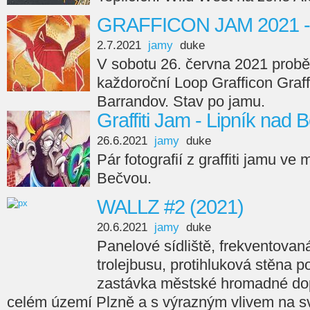
GRAFFICON JAM 2021 -
2.7.2021
jamy
duke
V sobotu 26. června 2021 proběh
každoroční Loop Grafficon Graff
Barrandov. Stav po jamu.
Graffiti Jam - Lipník nad
26.6.2021
jamy
duke
Pár fotografií z graffiti jamu ve
Bečvou.
WALLZ #2 (2021)
20.6.2021
jamy
duke
Panelové sídliště, frekventovan
trolejbusu, protihluková stěna p
zastávka městské hromadné do
celém území Plzně a s výrazným vlivem na sv