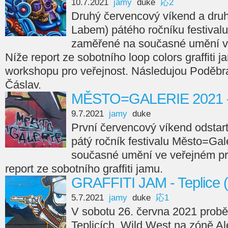
10.7.2021
jamy
duke
応2
Druhý červencový víkend a dru
Labem) pátého ročníku festival
zaměřené na současné umění ve
Níže report ze sobotního loop colors graffiti j
workshopu pro veřejnost. Následujou Poděbr
Čáslav.
MĚSTO=GALERIE 2021 -
9.7.2021
jamy
duke
První červencový víkend odstar
pátý ročník festivalu Město=Ga
současné umění ve veřejném pr
report ze sobotního graffiti jamu.
GRAFFITI JAM - Teplice 
5.7.2021
jamy
duke
応1
V sobotu 26. června 2021 proběhl
Teplicích. Wild West na zóně Ale