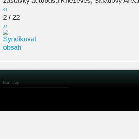
zastávky autobusu Kněževes, Skladový Areál
‹‹
2 / 22
››
Kontakty