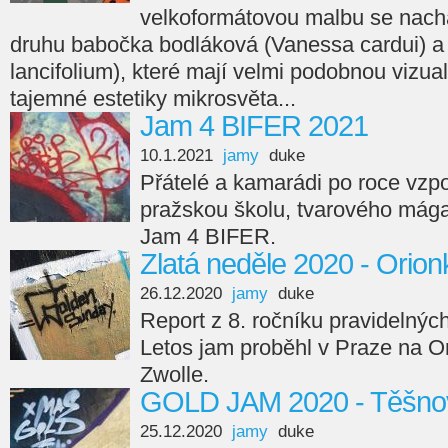
velkoformátovou malbu se nacház
druhu babočka bodláková (Vanessa cardui) a lil
lancifolium), které mají velmi podobnou vizua
tajemné estetiky mikrosvěta...
Jam 4 BIFER 2021
10.1.2021
jamy
duke
Přátelé a kamarádi po roce vzp
pražskou školu, tvarového mága
Jam 4 BIFER.
Zlatá neděle 2020 - Orion
26.12.2020
jamy
duke
Report z 8. ročníku pravidelnýc
Letos jam proběhl v Praze na O
Zwolle.
GOLD JAM 2020 - Těšno
25.12.2020
jamy
duke