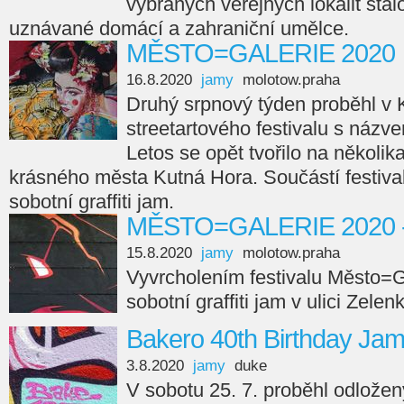
vybraných veřejných lokalit stal
uznávané domácí a zahraniční umělce.
MĚSTO=GALERIE 2020
16.8.2020
jamy
molotow.praha
Druhý srpnový týden proběhl v K
streetartového festivalu s n
Letos se opět tvořilo na několik
krásného města Kutná Hora. Součástí festivalu
sobotní graffiti jam.
MĚSTO=GALERIE 2020 - gr
15.8.2020
jamy
molotow.praha
Vyvrcholením festivalu Město=Ga
sobotní graffiti jam v ulici Zelen
Bakero 40th Birthday Ja
3.8.2020
jamy
duke
V sobotu 25. 7. proběhl odlože