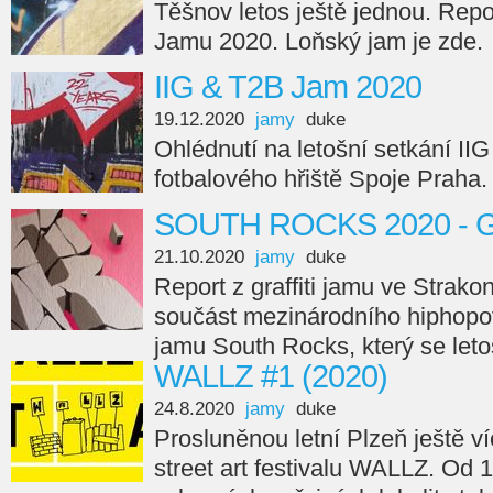
Těšnov letos ještě jednou. Repo
Jamu 2020. Loňský jam je zde.
IIG & T2B Jam 2020
19.12.2020
jamy
duke
Ohlédnutí na letošní setkání II
fotbalového hřiště Spoje Praha.
SOUTH ROCKS 2020 - Gr
21.10.2020
jamy
duke
Report z graffiti jamu ve Strako
součást mezinárodního hiphopov
jamu South Rocks, který se let
WALLZ #1 (2020)
24.8.2020
jamy
duke
Prosluněnou letní Plzeň ještě ví
street art festivalu WALLZ. Od 1