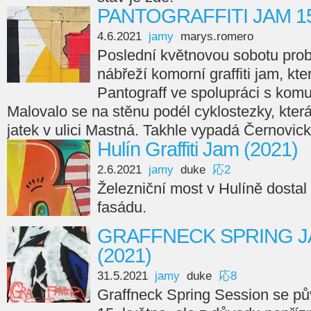
PANTOGRAFFITI JAM 15 
4.6.2021
jamy
marys.romero
Poslední květnovou sobotu pro
nábřeží komorní graffiti jam, kt
Pantograff ve spolupráci s komun
Malovalo se na stěnu podél cyklostezky, kter
jatek v ulici Mastná. Takhle vypadá Černovic
Hulín Graffiti Jam (2021)
2.6.2021
jamy
duke
応2
Železniční most v Hulíně dostal
fasádu.
GRAFFNECK SPRING JAM
(2021)
31.5.2021
jamy
duke
応8
Graffneck Spring Session se pů