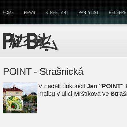
HOME
NEWS
STREET ART
PARTYLIST
RECENZE
POINT - Strašnická
V neděli dokončil
Jan "POINT" 
malbu v ulici Mrštíkova ve
Straš