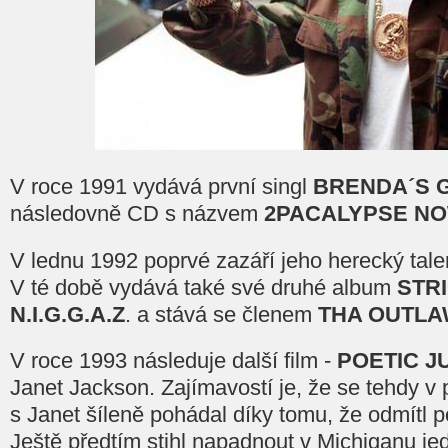
V roce 1991 vydává první singl
BRENDA´S 
následovně CD s názvem
2PACALYPSE NO
V lednu 1992 poprvé zazáří jeho herecký talen
V té době vydává také své druhé album
STR
N.I.G.G.A.Z
. a stává se členem
THA OUTLA
V roce 1993 následuje další film -
POETIC J
Janet Jackson. Zajímavostí je, že se tehdy v
s Janet šíleně pohádal díky tomu, že odmítl p
Ještě předtím stihl napadnout v Michiganu je