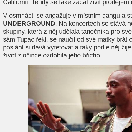
Californii. Tehdy se také začal živit prodejem 
V osmnácti se angažuje v místním gangu a s
UNDERGROUND
. Na koncertech se stává 
skupiny, která z něj udělala tanečníka pro své
sám Tupac řekl, se naučil od své matky brát c
poslání si dává vytetovat a taky podle něj žij
život zločince ozdobila jeho břicho.