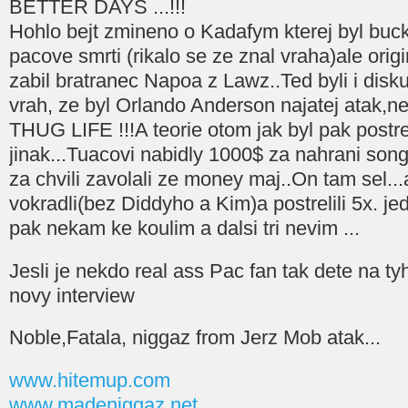
BETTER DAYS ...!!!
Hohlo bejt zmineno o Kadafym kterej byl buc
pacove smrti (rikalo se ze znal vraha)ale origi
zabil bratranec Napoa z Lawz..Ted byli i dis
vrah, ze byl Orlando Anderson najatej atak,n
THUG LIFE !!!A teorie otom jak byl pak postre
jinak...Tuacovi nabidly 1000$ za nahrani son
za chvili zavolali ze money maj..On tam sel...
vokradli(bez Diddyho a Kim)a postrelili 5x. j
pak nekam ke koulim a dalsi tri nevim ...
Jesli je nekdo real ass Pac fan tak dete na ty
novy interview
Noble,Fatala, niggaz from Jerz Mob atak...
www.hitemup.com
www.madeniggaz.net