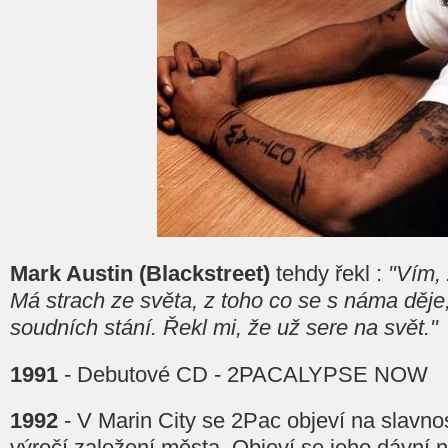
Mark Austin (Blackstreet)
tehdy řekl :
"Vím,
Má strach ze světa, z toho co se s náma děje
soudních stání. Řekl mi, že už sere na svět."
1991
- Debutové CD - 2PACALYPSE NOW
1992
- V Marin City se 2Pac objeví na slavn
výročí založení města. Objeví se jeho dávní n