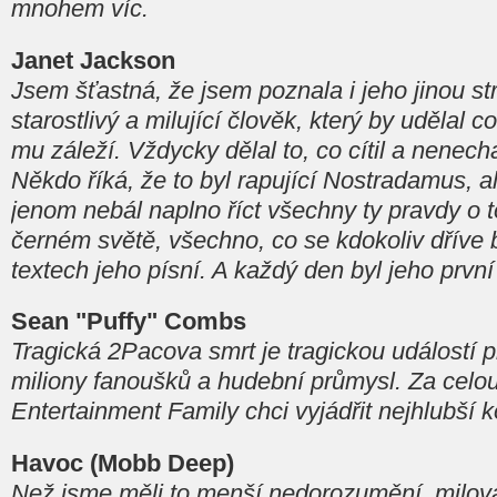
mnohem víc.
Janet Jackson
Jsem šťastná, že jsem poznala i jeho jinou st
starostlivý a milující člověk, který by udělal co
mu záleží. Vždycky dělal to, co cítil a nenech
Někdo říká, že to byl rapující Nostradamus, al
jenom nebál naplno říct všechny ty pravdy o t
černém světě, všechno, co se kdokoliv dříve bál
textech jeho písní. A každý den byl jeho prvn
Sean "Puffy" Combs
Tragická 2Pacova smrt je tragickou událostí pr
miliony fanoušků a hudební průmysl. Za cel
Entertainment Family chci vyjádřit nejhlubší 
Havoc (Mobb Deep)
Než jsme měli to menší nedorozumění, milova