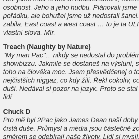
osobnost. Jeho a jeho hudbu. Plánovali jsme
pořádku, ale bohužel jsme už nedostali šanci.
zabila. East coast a west coast … to je ta UL
vlastní slova. Mír.
Treach (Naughty by Nature)
"My man Pac"... nikdy se nedostal do problé
showbizzu. Jakmile se dostaneš na výsluní, se
toho na člověka moc. Jsem přesvědčenej o tom
nejčistších niggaz, co kdy žili. Řekl cokoliv, 
duši. Nedával si pozor na jazyk. Proto se st
lidí.
Chuck D
Pro mě byl 2Pac jako James Dean naší doby. 
čistá duše. Průmysl a média jsou částečně z
směrem se odebírají naše životy. Lidi si myslí