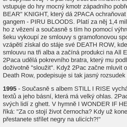
vstupuje do hry mocný kmotr západního po
BEAR" KNIGHT, který dá 2PACA ochraňovat 
gangem - PIRU BLOODS. Platí za něj 1,4 mil
ho z vězení a současně s tím ho pomocí výhr
šeku vykoupí ze smlouvy s gramofonovou spo
vzápětí získal do stáje své DEATH ROW, kd
smlouvu na tři alba a začíná produkci na All
2Paca udělá pokrevního bratra, který mu pod
doživotně "sloužit". Když 2Pac začne mluvit 
Death Row, podepisuje si tak jasný rozsudek 
1995
- Současně s albem STILL I RISE vycház
textů a jeho básní, která má velký ohlas. 2Pa
svých lidí z ghett. V hymně I WONDER I
říká: "Za co stojí život černocha? Kdy už kon
přestanete střílet negry na ulicích?!"