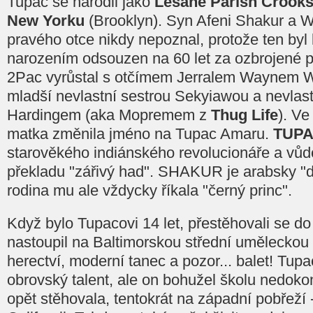
Tupac se narodil jako
Lesane Parish Crooks
New Yorku
(Brooklyn). Syn Afeni Shakur a W
pravého otce nikdy nepoznal, protože ten byl 
narozením odsouzen na 60 let za ozbrojené p
2Pac vyrůstal s otčímem Jerralem Waynem W
mladší nevlastní sestrou Sekyiawou a nevla
Hardingem (aka Mopremem z
Thug Life
). Ve
matka změnila jméno na Tupac Amaru.
TUP
starověkého indiánského revolucionáře a vů
překladu "zářivý had". SHAKUR je arabsky "d
rodina mu ale vždycky říkala "černý princ".
Když bylo Tupacovi 14 let, přestěhovali se do
nastoupil na Baltimorskou střední uměleckou 
herectví, moderní tanec a pozor... balet! Tupa
obrovský talent, ale on bohužel školu nedokon
opět stěhovala, tentokrát na západní pobřeží