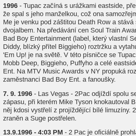
1996
- Tupac začíná s urážkami eastside, př
že spal s jeho manželkou, což ona samozřejm
Me je venku pod záštitou Death Row a stává
dvojalbem. Na předávání cen Soul Train Awa
Bad Boy Entertainment (label, který vlastní
Diddy, blízký přítel Biggieho) roztržku a vyta
'Em Up! je na světě. V této písničce se Tupa
Mobb Deep, Biggieho, Puffyho a celé eastsi
Ent. Na MTV Music Awards v NY propuká roz
zaměstnanci Bad Boy Ent. a fanoušky.
7. 9. 1996
- Las Vegas - 2Pac odjíždí spolu 
zápasu, při kterém Mike Tyson knokautoval 
něj kdosi vystřelí z projíždějící bílé limuzíny.
zraněn a Suge postřelen.
13.9.1996 - 4:03 PM
- 2 Pac je oficiálně pro