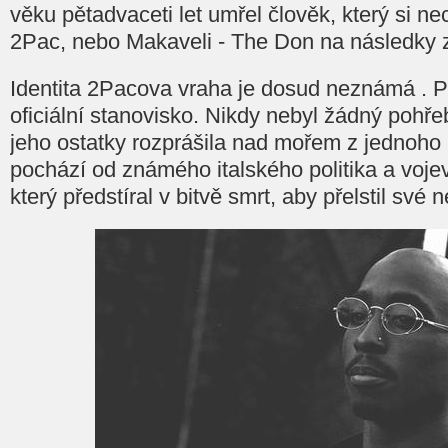
věku pětadvaceti let umřel člověk, který si n
2Pac, nebo Makaveli - The Don na následky 
Identita 2Pacova vraha je dosud neznámá . P
oficiální stanovisko. Nikdy nebyl žádný pohř
jeho ostatky rozprášila nad mořem z jednoho 
pochází od známého italského politika a voje
který předstíral v bitvě smrt, aby přelstil své n