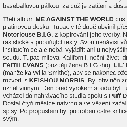
baseballovou pálkou, za což je zatčen a dost
Třetí album
ME AGAINST THE WORLD
dost
platinovou desku. Tupac v té době obvinil přes
Notoriouse B.I.G.
z kopírování jeho tvorby. N
rasistické a pobuřující texty. Svou nenávist vů
institucím se ale nebál vyjádřit ani u nejvyš
soudu. Tupac miloval Kalifornii, noční život, 
FAITH EVANS
(později žena B.I.G.-ho),
LIL'
(manželka Willa Smithe), aby se nakonec ože
rozvedl s
KEISHOU MORRIS
. Byl obviněn z
uznal vinným. Den před výrokem soudu byl T
vcházel do nahrávacího studia spolu s
Puff 
Dostal čtyři měsíce natvrdo a ve vězení zača
spisy. Po propuštění byl podroben ostré kritice
svým.