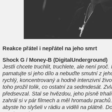
Reakce přátel i nepřátel na jeho smrt
Shock G / Money-B (DigitalUnderground)
Jestli chcete truchlit, truchlete, ale není proč
pamatujte si jeho dílo a nebuďte smutní z jeho 
rychlý, koncentrovaný a hodně intenzivní život
toho prožil tolik, co ostatní za sedmdesát. Zv
předsevzal. Stal se hvězdou, jeho písně trhali
zahrál si v pár filmech a měl hromadu prachů
abyste ho slyšeli v rádiu a viděli na plátně. D