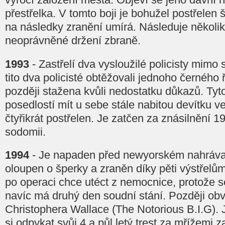
přestřelka. V tomto boji je bohužel postřelen š
na následky zranění umírá. Následuje několi
neoprávněné držení zbraně.
1993
- Zastřelí dva vysloužilé policisty mimo 
tito dva policisté obtěžovali jednoho černého 
později stažena kvůli nedostatku důkazů. Tyto
posedlostí mít u sebe stále nabitou devítku v
čtyřikrát postřelen. Je zatčen za znásilnění 19
sodomii.
1994
- Je napaden před newyorském nahráv
oloupen o šperky a zraněn díky pěti výstřelům
po operaci chce utéct z nemocnice, protože s
navíc má druhý den soudní stání. Později obvi
Christophera Wallace (The Notorious B.I.G). 
si odpykat svůj 4 a půl letý trest za mřížemi 