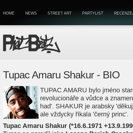
HOME
NEWS
STREET ART
PARTYLIST
RECENZE
Tupac Amaru Shakur - BIO
TUPAC AMARU bylo jméno star
revolucionáře a vůdce a znamená
had'. SHAKUR je arabsky 'děkuji
ale vždycky říkala 'černý princ'.
Tupac Amaru Shakur (*16.6.1971 +13.9.199