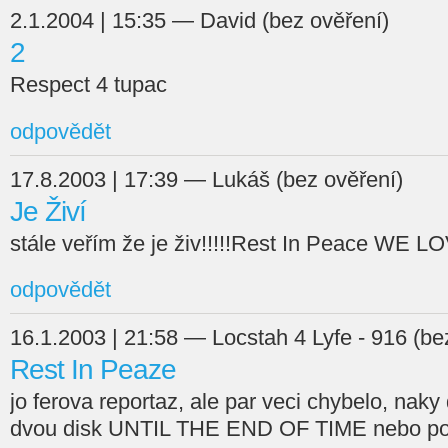
2.1.2004 | 15:35 — David (bez ověření)
2
Respect 4 tupac
odpovědět
17.8.2003 | 17:39 — Lukáš (bez ověření)
Je Živí
stále veřím že je živ!!!!!Rest In Peace WE L
odpovědět
16.1.2003 | 21:58 — Locstah 4 Lyfe - 916 (be
Rest In Peaze
jo ferova reportaz, ale par veci chybelo, naky
dvou disk UNTIL THE END OF TIME nebo pos