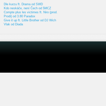
Dle kurzu ft. Drama od SWD
Kdo neskáče, není Čech od 5MCZ
Compte plus les victimes ft. Niro (prod.
Prodi) od 3.80 Paradox
Give it up ft. Little Brother od DJ Wich
Vlak od Diada