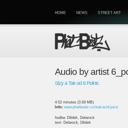
HOME
NEWS
STREET ART
Audio by artist 6_p
Slzy a Tak od 6 Polnic
4:02 minutes (3.69 MB)
Info:
www.phatbeatz.cz/real-acid-juice
hudba: Dědek, Delarock
text: Delarock, Dědek