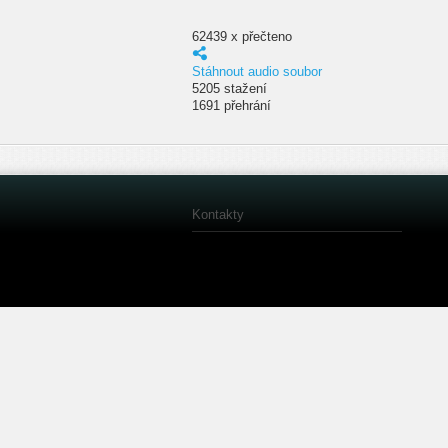
62439 x přečteno
Stáhnout audio soubor
5205 stažení
1691 přehrání
Kontakty