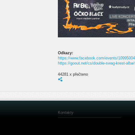
Odkazy:
https://www.facebook.com/events/1099500
https://goout.net/cs/double-swag-krest-alba
44281 x přečteno
Kontakty