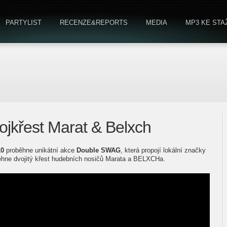
PARTYLIST
RECENZE&REPORTS
MEDIA
MP3 KE STA
jkřest Marat & Belxch
10
proběhne unikátní akce
Double SWAG
, která propojí lokální značky
hne dvojitý křest hudebních nosičů Marata a BELXCHa.