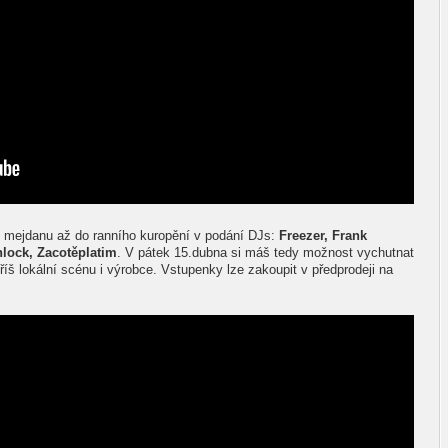
t mejdanu až do ranního kuropění v podání DJs:
Freezer, Frank
lock, Zacotěplatim
. V pátek 15.dubna si máš tedy možnost vychutnat
íš lokální scénu i výrobce. Vstupenky lze zakoupit v předprodeji na