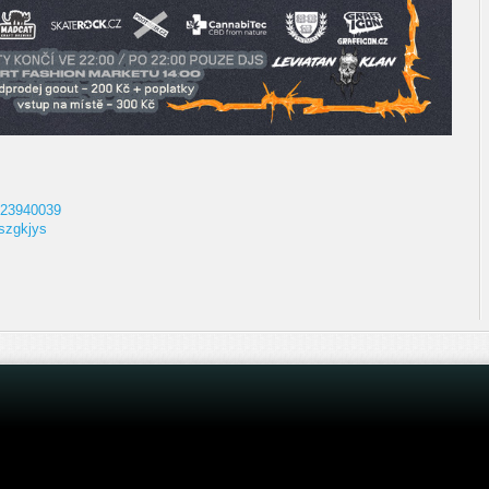
423940039
/szgkjys