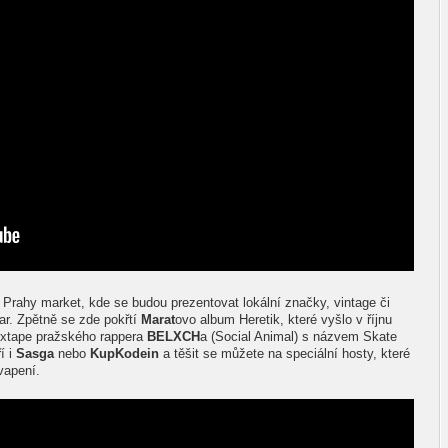
u Prahy market, kde se budou prezentovat lokální značky, vintage či
r. Zpětně se zde pokřtí
Marat
ovo album Heretik, které vyšlo v říjnu
mixtape pražského rappera
BELXCH
a (Social Animal) s názvem Skate
í i
Sasga
nebo
KupKodein
a těšit se můžete na speciální hosty, které
vapení.