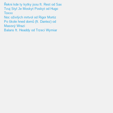
Řekni kde ty kytky jsou ft. Rest od Sax
Tvuj Styl Je Moskyt Poskyt od Hugo
Toxxx
Noc oživlých mrtvol od Rigor Mortiz
Po škole hned domů (ft. Dantez) od
Masový Wrazi
Balans ft. Headdy od Trzeci Wymiar