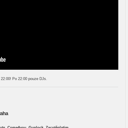
e 22:00! Po 22:00 pouze DJs.
raha
nuts, Come4you, Gunlock, Zacotěplatim