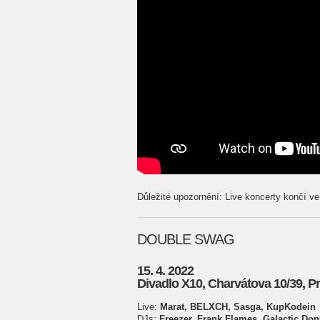
Důležité upozornění: Live koncerty končí v
DOUBLE SWAG
15. 4. 2022
Divadlo X10, Charvátova 10/39, P
Live:
Marat, BELXCH, Sasga, KupKodein
DJs:
Freezer, Frank Flames, Galactic Do