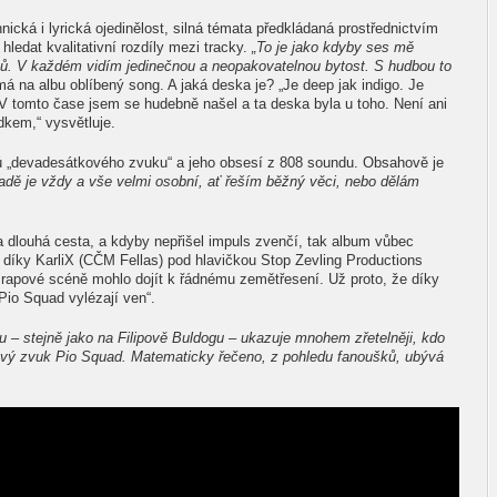
ická i lyrická ojedinělost, silná témata předkládaná prostřednictvím
hledat kvalitativní rozdíly mezi tracky.
„To je jako kdyby ses mě
synů. V každém vidím jedinečnou a neopakovatelnou bytost. S hudbou to
á na albu oblíbený song. A jaká deska je? „Je deep jak indigo. Je
 V tomto čase jsem se hudebně našel a ta deska byla u toho. Není ani
dkem,“ vysvětluje.
vů „devadesátkového zvuku“ a jeho obsesí z 808 soundu. Obsahově je
dě je vždy a vše velmi osobní, ať řeším běžný věci, nebo dělám
a dlouhá cesta, a kdyby nepřišel impuls zvenčí, tak album vůbec
e díky KarliX (CČM Fellas) pod hlavičkou Stop Zevling Productions
 rapové scéně mohlo dojít k řádnému zemětřesení. Už proto, že díky
Pio Squad vylézají ven“.
u – stejně jako na Filipově Buldogu – ukazuje mnohem zřetelněji, kdo
kový zvuk Pio Squad. Matematicky řečeno, z pohledu fanoušků, ubývá