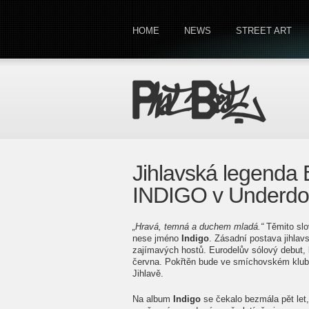
HOME
NEWS
STREET ART
Jihlavská legenda
INDIGO v Underdo
„Hravá, temná a duchem mladá.“
Těmito slo
nese jméno
Indigo
. Zásadní postava jihla
zajímavých hostů. Eurodelův sólový debut, kt
června. Pokřtěn bude ve smíchovském klu
Jihlavě.
Na album
Indigo
se čekalo bezmála pět let,