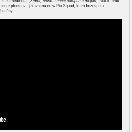
m zcela netknutá.
„Smrdí, prostě žádnej šampón a mejdlo,“
říká k tomu
 nelze představit jihlavskou crew Pio Squad, která bezesporu
é scény.