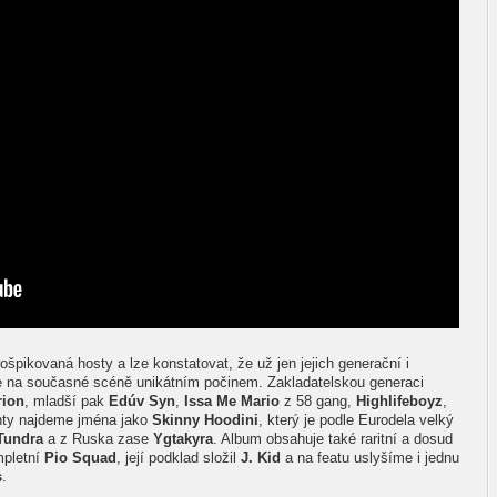
rošpikovaná hosty a lze konstatovat, že už jen jejich generační i
je na současné scéně unikátním počinem. Zakladatelskou generaci
rion
, mladší pak
Edúv Syn
,
Issa Me Mario
z 58 gang,
Highlifeboyz
,
nty najdeme jména jako
Skinny Hoodini
, který je podle Eurodela velký
Tundra
a z Ruska zase
Ygtakyra
. Album obsahuje také raritní a dosud
mpletní
Pio Squad
, její podklad složil
J. Kid
a na featu uslyšíme i jednu
s
.