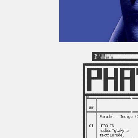
   ▄▄▄▄▄▄▄▄▄▄▄▄▄▄▄▄▄▄▄▄▄▄
   █Đ▓▓▒▒░░ ░            
   ▀▀▀▀▀▀▀▀▀▀▀▀▀▀▀▀▀▀▀▀▀▀
█▀▀▀▀▀▀▀▀▀▀▀▀▀▀▀▀▀▀▀▀▀▀▀▀▀▀
█ ██▀▀▀██ ██   ██ ██▀▀▀██ █
█ ██   ██ ██   ██ ██   ██ ▀
█ ██▀▀▀▀▀ ██▀▀▀██ ██▀▀▀██  
█ ██      ██   ██ ██   ██  
█ ██      ██   ██ ██   ██  
█▄▄▄▄▄▄▄▄▄▄▄▄▄▄▄▄▄▄▄▄▄▄▄▄▄▄
█╠╩═══╦════════════════─═══
█║    │                    
█║ ## │                    
█╠════╬════════════════─═══
█║    │ Eurodel - Indigo (2
█║    │                    
█║ 01 │ HERO-IN            
█║    │ hudba:Ygtakyra     
█║    │ text:Eurodel       