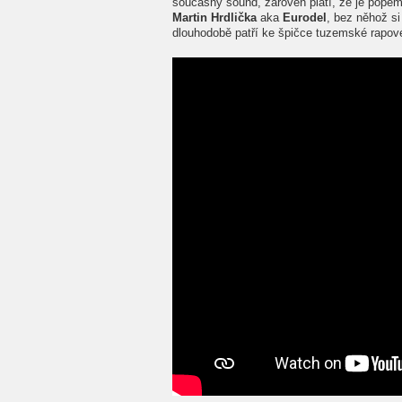
současný sound, zároveň platí, že je pope
Martin Hrdlička
aka
Eurodel
, bez něhož si
dlouhodobě patří ke špičce tuzemské rapov