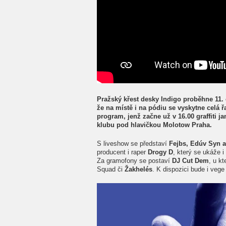
Pražský křest desky Indigo proběhne 11.
že na místě i na pódiu se vyskytne celá 
program, jenž začne už v 16.00 graffiti 
klubu pod hlavičkou Molotow Praha.
S liveshow se představí
Fejbs, Edúv Syn a
producent i raper
Drogy D
, který se ukáže 
Za gramofony se postaví
DJ Cut Dem
, u k
Squad či
Žakhelés
. K dispozici bude i ve