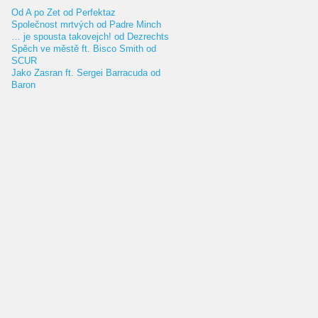
Od A po Zet od Perfektaz
Společnost mrtvých od Padre Minch
… je spousta takovejch! od Dezrechts
Spěch ve městě ft. Bisco Smith od
SCUR
Jako Zasran ft. Sergei Barracuda od
Baron