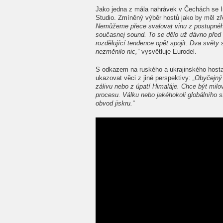
Jako jedna z mála nahrávek v Čechách se I
Studio. Zmíněný výběr hostů jako by měl zř
Nemůžeme přece svalovat vinu z postupnéh
současnej sound. To se dělo už dávno před 
rozdělující tendence opět spojit. Dva světy 
nezměnilo nic,“
vysvětluje Eurodel.
S odkazem na ruského a ukrajinského host
ukazovat věci z jiné perspektivy:
„Obyčejný 
zálivu nebo z úpatí Himaláje. Chce být milo
procesu. Válku nebo jakéhokoli globálního s
obvod jiskru.“