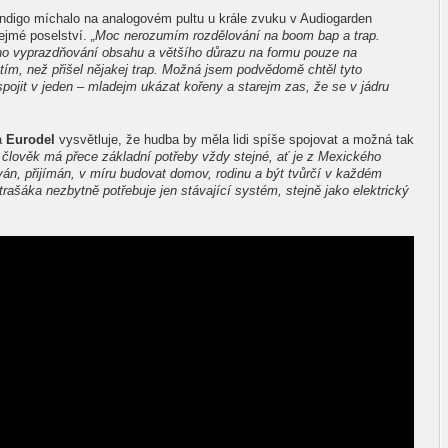
ndigo míchalo na analogovém pultu u krále zvuku v Audiogarden
ejmé poselství.
„Moc nerozumím rozdělování na boom bap a trap.
o vyprazdňování obsahu a většího důrazu na formu pouze na
tím, než přišel nějakej trap. Možná jsem podvědomě chtěl tyto
spojit v jeden – mladejm ukázat kořeny a starejm zas, že se v jádru
a
Eurodel
vysvětluje, že hudba by měla lidi spíše spojovat a možná tak
člověk má přece základní potřeby vždy stejné, ať je z Mexického
ván, přijímán, v míru budovat domov, rodinu a být tvůrčí v každém
trašáka nezbytně potřebuje jen stávající systém, stejně jako elektrický