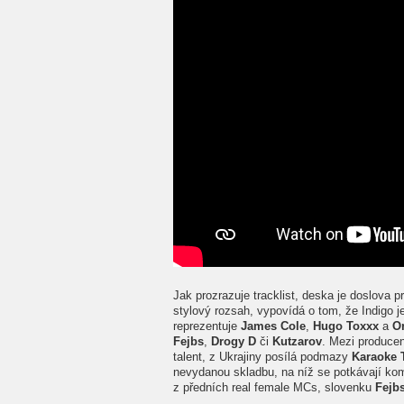
Jak prozrazuje tracklist, deska je doslova p
stylový rozsah, vypovídá o tom, že Indigo 
reprezentuje
James Cole
,
Hugo Toxxx
a
O
Fejbs
,
Drogy D
či
Kutzarov
. Mezi produce
talent, z Ukrajiny posílá podmazy
Karaoke 
nevydanou skladbu, na níž se potkávají ko
z předních real female MCs, slovenku
Fejb