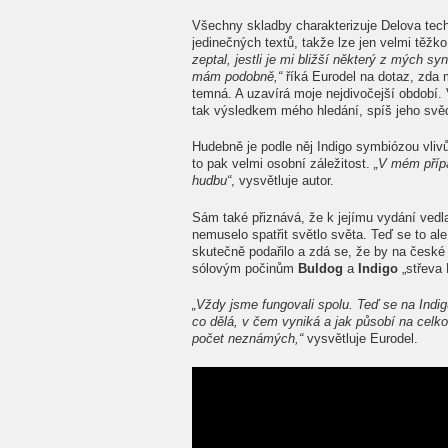
Všechny skladby charakterizuje Delova techn
jedinečných textů, takže lze jen velmi těžko 
zeptal, jestli je mi bližší některý z mých 
mám podobně,“
říká Eurodel na dotaz, zda m
temná. A uzavírá moje nejdivočejší období.
tak výsledkem mého hledání, spíš jeho svě
Hudebně je podle něj Indigo symbiózou vli
to pak velmi osobní záležitost.
„V mém přípa
hudbu“
, vysvětluje autor.
Sám také přiznává, že k jejímu vydání vedl
nemuselo spatřit světlo světa. Teď se to al
skutečně podařilo a zdá se, že by na české
sólovým počinům
Buldog
a
Indigo
„střeva 
„Vždy jsme fungovali spolu. Teď se na Indig
co dělá, v čem vyniká a jak působí na cel
počet neznámých,“
vysvětluje Eurodel.