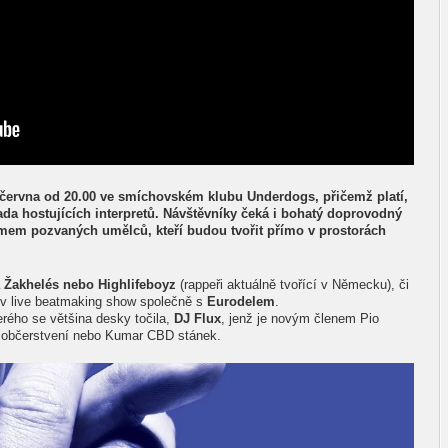
 června od 20.00 ve smíchovském klubu Underdogs, přičemž platí,
řada hostujících interpretů. Návštěvníky čeká i bohatý doprovodný
jamem pozvaných umělců, kteří budou tvořit přímo v prostorách
 Žakhelés nebo Highlifeboyz
(rappeři aktuálně tvořící v Německu), či
i v live beatmaking show společně s
Eurodelem
.
terého se většina desky točila,
DJ Flux
, jenž je novým členem Pio
ge občerstvení nebo Kumar CBD stánek.