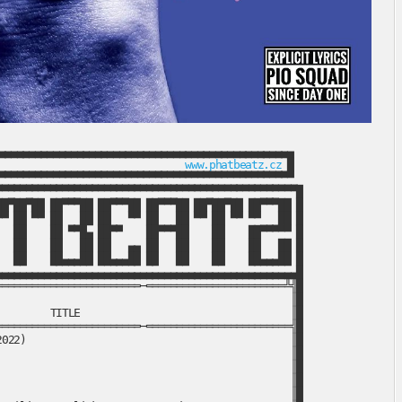
▄▄▄▄▄▄▄▄▄▄▄▄▄▄▄▄▄▄▄▄▄▄▄▄▄▄▄▄▄▄▄▄▄▄▄▄▄▄▄▄▄▄▄▄▄▄▄▄▄

                               
www.phatbeatz.cz
 █

▀▀▀▀▀▀▀▀▀▀▀▀▀▀▀▀▀▀▀▀▀▀▀▀▀▀▀▀▀▀▀▀▀▀▀▀▀▀▀▀▀▀▀▀▀▀▀▀▀

▀▀▀▀▀▀▀▀▀▀▀▀▀▀▀▀▀▀▀▀▀▀▀▀▀▀▀▀▀▀▀▀▀▀▀▀▀▀▀▀▀▀▀▀▀▀▀▀▀█

█▀██▀██ ██▀▀▀██ ██▀▀▀██ ██▀▀▀██ ██▀██▀██ ██▀▀▀██ █

▀ ██ ▀▀ ██   ██ ██   ▀▀ ██   ██ ▀▀ ██ ▀▀ ▀▀   ██ █

  ██    ██ ▀▀█▄ ██▀▀    ██▀▀▀██    ██    ██▀▀▀▀▀ █

  ██    ██   ██ ██   ▄▄ ██   ██    ██    ██   ██ █

  ██    ██▄▄▄██ ██▄▄▄██ ██   ██    ██    ██▄▄▄██ █

▄▄▄▄▄▄▄▄▄▄▄▄▄▄▄▄▄▄▄▄▄▄▄▄▄▄▄▄▄▄▄▄▄▄▄▄▄▄▄▄▄▄▄▄▄▄▄▄▄█

═══════════════════════─═══════════════════════╩╣█

                                                ║█

        TITLE                                   ║█

═══════════════════════─════════════════════════╣█

022)                                            ║█

                                                ║█

                                                ║█

                                                ║█

                                                ║█
