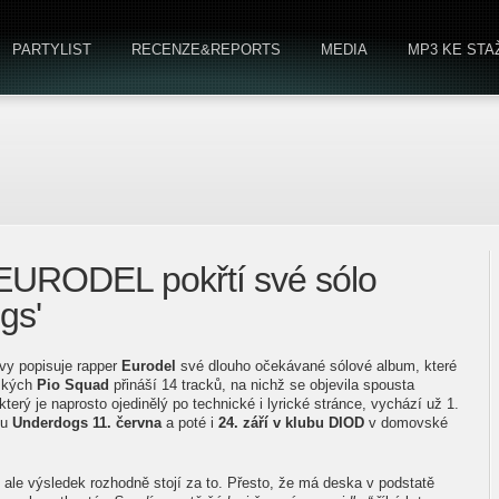
PARTYLIST
RECENZE&REPORTS
MEDIA
MP3 KE STA
 EURODEL pokřtí své sólo
gs'
vy popisuje rapper
Eurodel
své dlouho očekávané sólové album, které
vských
Pio Squad
přináší 14 tracků, na nichž se objevila spousta
erý je naprosto ojedinělý po technické i lyrické stránce, vychází už 1.
bu
Underdogs 11. června
a poté i
24. září v klubu DIOD
v domovské
 ale výsledek rozhodně stojí za to. Přesto, že má deska v podstatě