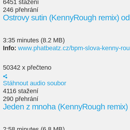
6451 stažení
246 přehrání
Ostrovy sutin (KennyRough remix) o
3:35 minutes (8.2 MB)
Info:
www.phatbeatz.cz/bpm-slova-kenny-rou
50342 x přečteno
Stáhnout audio soubor
4116 stažení
290 přehrání
Jeden z mnoha (KennyRough remix)
2:58 minutes (6.8 MB)