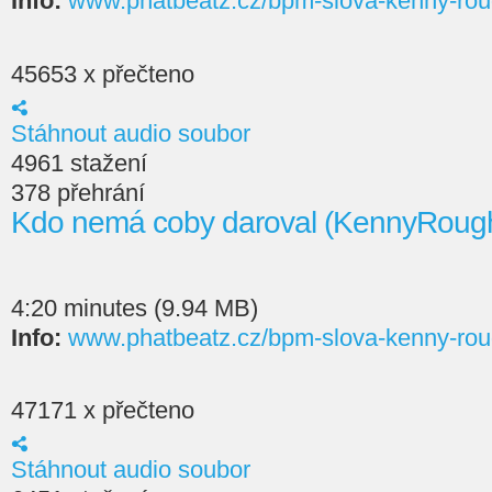
Info:
www.phatbeatz.cz/bpm-slova-kenny-rou
45653 x přečteno
Stáhnout audio soubor
4961 stažení
378 přehrání
Kdo nemá coby daroval (KennyRoug
4:20 minutes (9.94 MB)
Info:
www.phatbeatz.cz/bpm-slova-kenny-rou
47171 x přečteno
Stáhnout audio soubor