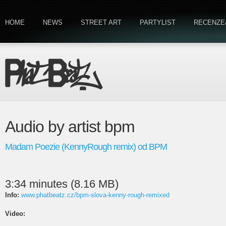
HOME
NEWS
STREET ART
PARTYLIST
RECENZE
Audio by artist bpm
Madam Poezie (KennyRough remix) od BPM
3:34 minutes (8.16 MB)
Info:
www.phatbeatz.cz/bpm-slova-kenny-rough-remixed
Video: