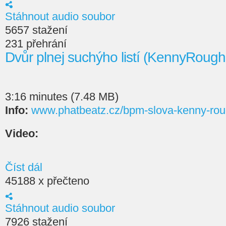
Stáhnout audio soubor
5657 stažení
231 přehrání
Dvůr plnej suchýho listí (KennyRoug
3:16 minutes (7.48 MB)
Info:
www.phatbeatz.cz/bpm-slova-kenny-rou
Video:
Číst dál
45188 x přečteno
Stáhnout audio soubor
7926 stažení