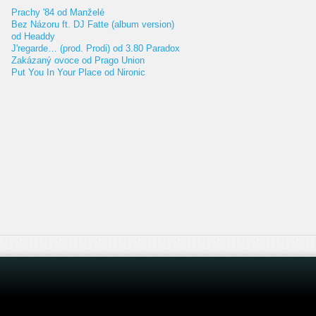
Prachy '84 od Manželé
Bez Názoru ft. DJ Fatte (album version)
od Headdy
J'regarde… (prod. Prodi) od 3.80 Paradox
Zakázaný ovoce od Prago Union
Put You In Your Place od Nironic