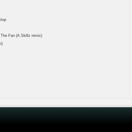
Stop
The Fan (A.Skillz remix)
p)