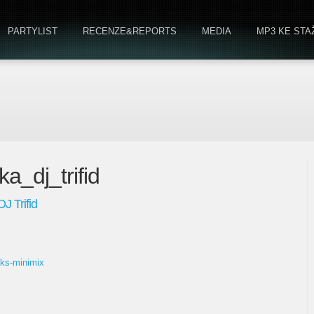
PARTYLIST
RECENZE&REPORTS
MEDIA
MP3 KE STA
ka_dj_trifid
J Trifid
aks-minimix