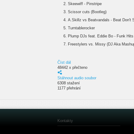
Skeewiff - Pinstripe
Scissor cuts (Bootleg)
A.Skillz vs Beatvandals - Beat Don't 
Turntablerocker
Plump DJs feat. Eddie Bo - Funk Hits 
Freestylers vs. Missy (DJ Aka Mashu
Číst dál
48442 x přečteno
Stáhnout audio soubor
6308 stažení
1177 přehrání
Kontakty