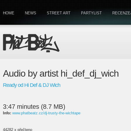
HOME
NEWS
STREET ART
PARTYLIST
RECENZE
Audio by artist hi_def_dj_wich
Ready od Hi Def & DJ Wich
3:47 minutes (8.7 MB)
Info:
www.phatbeatz.cz/dj-trusty-the-wichtape
44282 x přečteno