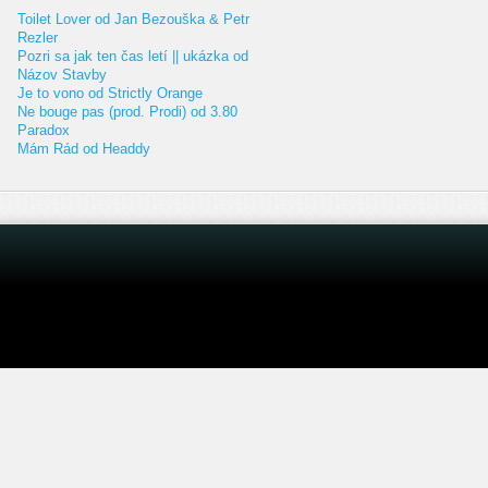
Toilet Lover od Jan Bezouška & Petr
Rezler
Pozri sa jak ten čas letí || ukázka od
Názov Stavby
Je to vono od Strictly Orange
Ne bouge pas (prod. Prodi) od 3.80
Paradox
Mám Rád od Headdy