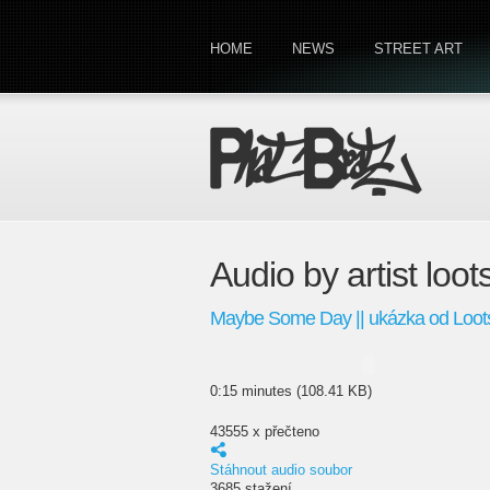
HOME
NEWS
STREET ART
Audio by artist loo
Maybe Some Day || ukázka od Loots f
0:15 minutes (108.41 KB)
43555 x přečteno
Stáhnout audio soubor
3685 stažení