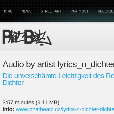
HOME
NEWS
STREET ART
PARTYLIST
RECENZE
Audio by artist lyrics_n_dichte
Die unverschämte Leichtigkeit des Re
Dichter
3:57 minutes (9.11 MB)
Info:
www.phatbeatz.cz/lyrics-n-dichter-dichte