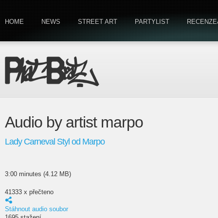
HOME
NEWS
STREET ART
PARTYLIST
RECENZE
Audio by artist marpo
Lady Carneval Styl od Marpo
3:00 minutes (4.12 MB)
41333 x přečteno
Stáhnout audio soubor
1695 stažení