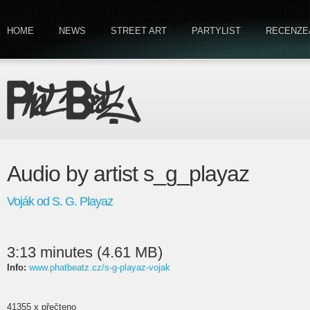
HOME
NEWS
STREET ART
PARTYLIST
RECENZE
Audio by artist s_g_playaz
Voják od S. G. Playaz
3:13 minutes (4.61 MB)
Info:
www.phatbeatz.cz/s-g-playaz-vojak
41355 x přečteno