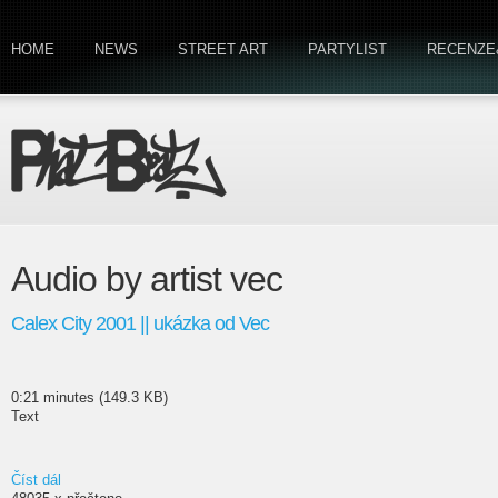
HOME
NEWS
STREET ART
PARTYLIST
RECENZE
Audio by artist vec
Calex City 2001 || ukázka od Vec
0:21 minutes (149.3 KB)
Text
Číst dál