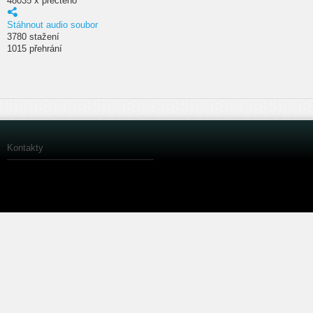
48035 x přečteno
Stáhnout audio soubor
3780 stažení
1015 přehrání
Kontakty