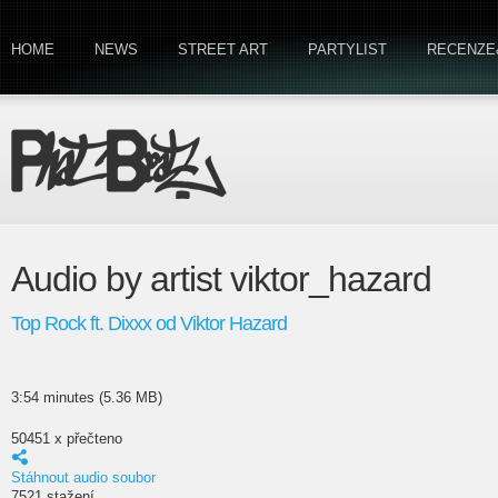
HOME
NEWS
STREET ART
PARTYLIST
RECENZE
Audio by artist viktor_hazard
Top Rock ft. Dixxx od Viktor Hazard
3:54 minutes (5.36 MB)
50451 x přečteno
Stáhnout audio soubor
7521 stažení