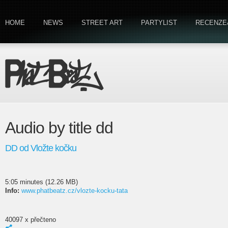
HOME
NEWS
STREET ART
PARTYLIST
RECENZE
Audio by title dd
DD od Vložte kočku
5:05 minutes (12.26 MB)
Info:
www.phatbeatz.cz/vlozte-kocku-tata
40097 x přečteno