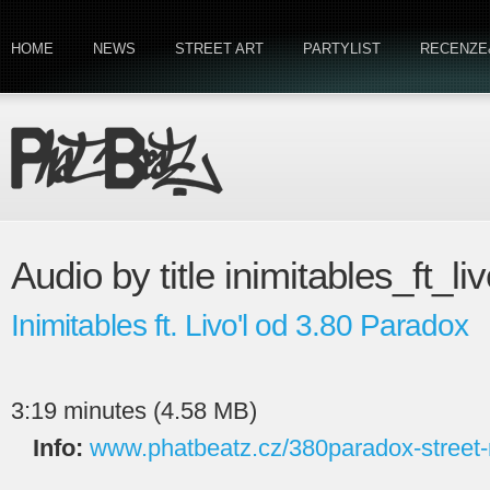
HOME
NEWS
STREET ART
PARTYLIST
RECENZE
Audio by title inimitables_ft_liv
Inimitables ft. Livo'l od 3.80 Paradox
3:19 minutes (4.58 MB)
Info:
www.phatbeatz.cz/380paradox-street-