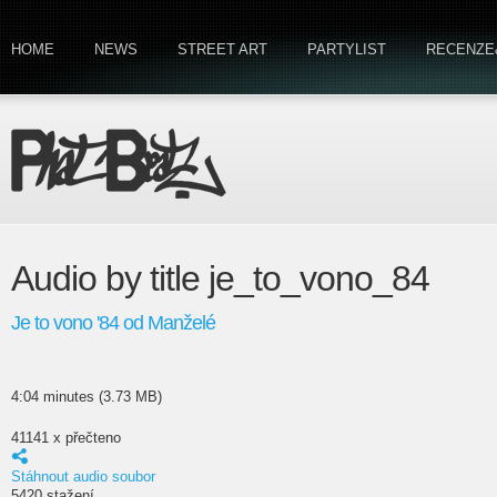
HOME
NEWS
STREET ART
PARTYLIST
RECENZE
Audio by title je_to_vono_84
Je to vono '84 od Manželé
4:04 minutes (3.73 MB)
41141 x přečteno
Stáhnout audio soubor
5420 stažení