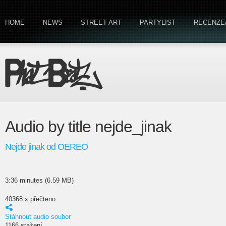
HOME
NEWS
STREET ART
PARTYLIST
RECENZE
Audio by title nejde_jinak
Nejde jinak od OEREO
3:36 minutes (6.59 MB)
40368 x přečteno
Stáhnout audio soubor
1166 stažení