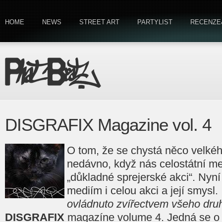
HOME
NEWS
STREET ART
PARTYLIST
RECENZE
DISGRAFIX Magazine vol. 4
O tom, že se chystá něco velkého
nedávno, když nás celostátní me
„důkladné sprejerské akci“. Nyní
mediím i celou akci a její smysl.
ovládnuto zvířectvem všeho dr
DISGRAFIX
magazíne volume 4. Jedná se o 