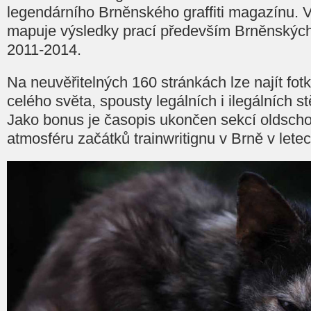
legendárního Brněnského graffiti magazínu. V p
mapuje výsledky prací především Brněnských 
2011-2014.
Na neuvěřitelných 160 stránkách lze najít fot
celého světa, spousty legálních i ilegálních 
Jako bonus je časopis ukončen sekcí oldscho
atmosféru začátků trainwritignu v Brně v let