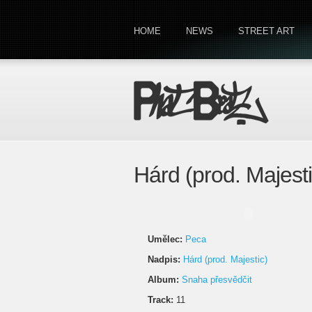
HOME
NEWS
STREET ART
Hárd (prod. Majest
Umělec:
Peca
Nadpis:
Hárd (prod. Majestic)
Album:
Snaha přesvědčit
Track:
11