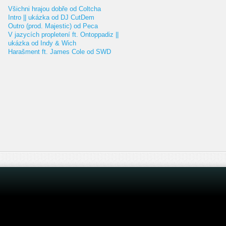
Všichni hrajou dobře od Coltcha
Intro || ukázka od DJ CutDem
Outro (prod. Majestic) od Peca
V jazycích propletení ft. Ontoppadiz ||
ukázka od Indy & Wich
Harašment ft. James Cole od SWD