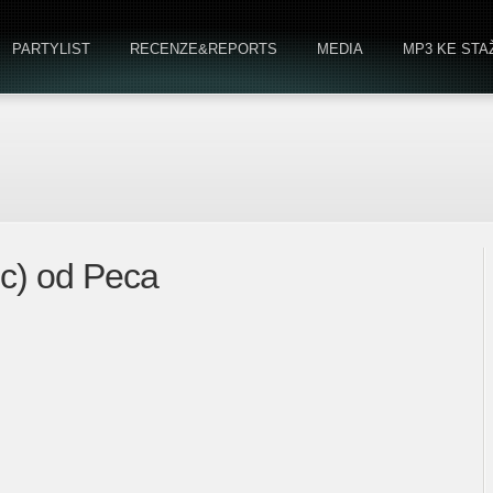
PARTYLIST
RECENZE&REPORTS
MEDIA
MP3 KE STA
ic) od Peca