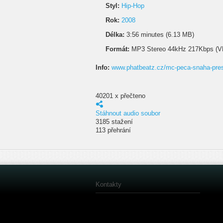
Styl:
Hip-Hop
Rok:
2008
Délka:
3:56 minutes (6.13 MB)
Formát:
MP3 Stereo 44kHz 217Kbps (V
Info:
www.phatbeatz.cz/mc-peca-snaha-pres
40201 x přečteno
Stáhnout audio soubor
3185 stažení
113 přehrání
Kontakty