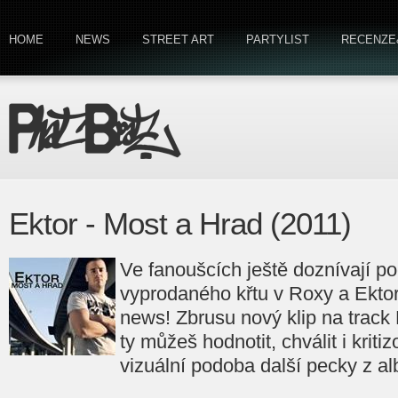
HOME
NEWS
STREET ART
PARTYLIST
RECENZE
Ektor - Most a Hrad (2011)
Ve fanoušcích ještě doznívají p
vyprodaného křtu v Roxy a Ektor 
news! Zbrusu nový klip na track 
ty můžeš hodnotit, chválit i kriti
vizuální podoba další pecky z al