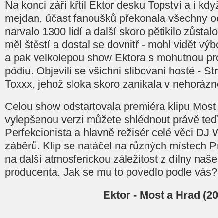
Na konci září křtil Ektor desku Topství a i kdy
mejdan, účast fanoušků překonala všechny 
narvalo 1300 lidí a další skoro pětikilo zůsta
měl štěstí a dostal se dovnitř - mohl vidět vý
a pak velkolepou show Ektora s mohutnou p
pódiu. Objevili se všichni slibovaní hosté - S
Toxxx, jehož sloka skoro zanikala v nehorázn
Celou show odstartovala premiéra klipu Most
vylepšenou verzi můžete shlédnout právě teď
Perfekcionista a hlavně režisér celé věci DJ W
záběrů. Klip se natáčel na různých místech P
na další atmosferickou záležitost z dílny naš
producenta. Jak se mu to povedlo podle vás?
Ektor - Most a Hrad (20