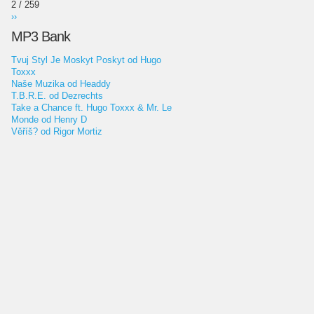
2 / 259
››
MP3 Bank
Tvuj Styl Je Moskyt Poskyt od Hugo
Toxxx
Naše Muzika od Headdy
T.B.R.E. od Dezrechts
Take a Chance ft. Hugo Toxxx & Mr. Le
Monde od Henry D
Věříš? od Rigor Mortiz