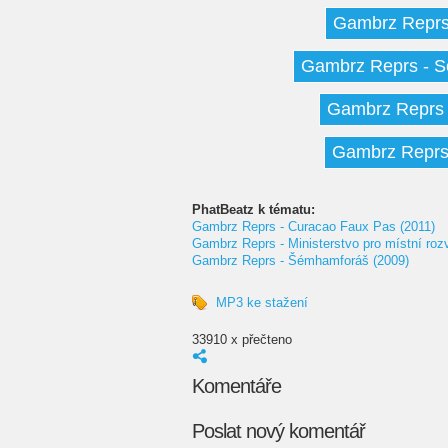
Gambrz Reprs 
Gambrz Reprs - Se
Gambrz Reprs -
Gambrz Reprs -
PhatBeatz k tématu:
Gambrz Reprs - Curacao Faux Pas (2011)
Gambrz Reprs - Ministerstvo pro místní rozv
Gambrz Reprs - Šémhamforáš (2009)
MP3 ke stažení
33910 x přečteno
Komentáře
Poslat nový komentář