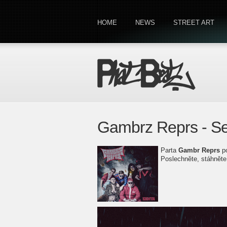
HOME
NEWS
STREET ART
Gambrz Reprs - Se
Parta
Gambr Reprs
po
Poslechněte, stáhněte