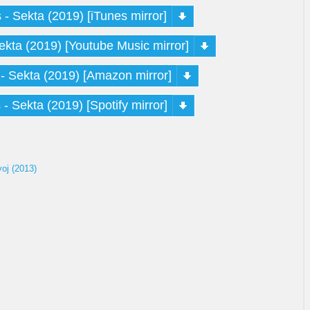
- Sekta (2019) [iTunes mirror]
kta (2019) [Youtube Music mirror]
 Sekta (2019) [Amazon mirror]
 Sekta (2019) [Spotify mirror]
oj (2013)