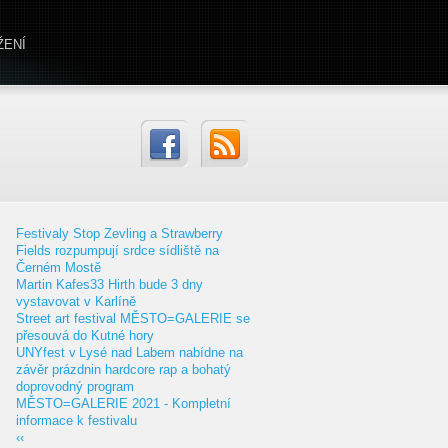
ŽENÍ
Festivaly Stop Zevling a Strawberry
Fields rozpumpují srdce sídliště na
Černém Mostě
Martin Kafes33 Hirth bude 3 dny
vystavovat v Karlíně
Street art festival MĚSTO=GALERIE se
přesouvá do Kutné hory
UNYfest v Lysé nad Labem nabídne na
závěr prázdnin hardcore rap a bohatý
doprovodný program
MĚSTO=GALERIE 2021 - Kompletní
informace k festivalu
‹‹