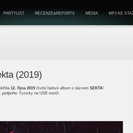
PARTYLIST
RECENZE&REPORTS
MEDIA
MP3 KE STA
kta (2019)
křtila
12. října 2019
čtvrté řadové album s názvem
SEKTA
!
, podpořte. Fyzicky na USB nosiči.