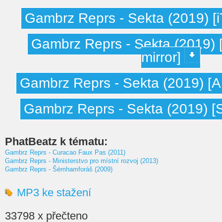
Gambrz Reprs - Sekta (2019) [i
Gambrz Reprs - Sekta (2019) 
mirror]
Gambrz Reprs - Sekta (2019) [A
Gambrz Reprs - Sekta (2019) [Sp
PhatBeatz k tématu:
Gambrz Reprs - Curacao Faux Pas (2011)
Gambrz Reprs - Ministerstvo pro místní rozvoj (2013)
Gambrz Reprs - Šémhamforáš (2009)
MP3 ke stažení
33798 x přečteno