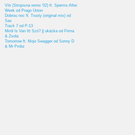
Vítr (Strojovna remix '02) ft. Sperms After
Week od Prago Union
Dobrou noc ft. Trusty (original mix) od
Sax
Track 7 od P-13
Miröl Is Van Itt Szó? || ukázka od Firma
& Zsola
Tomorrow ft. Mojo Swagger od Sonny D
& Mr Probz