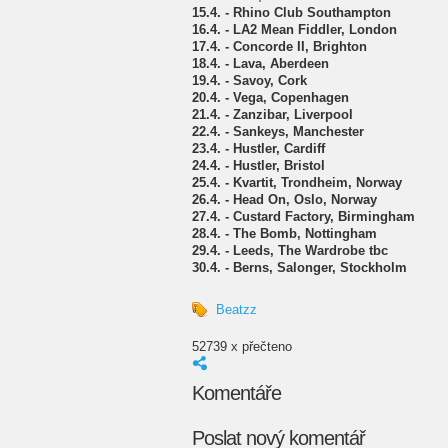
15.4. - Rhino Club Southampton
16.4. - LA2 Mean Fiddler, London
17.4. - Concorde II, Brighton
18.4. - Lava, Aberdeen
19.4. - Savoy, Cork
20.4. - Vega, Copenhagen
21.4. - Zanzibar, Liverpool
22.4. - Sankeys, Manchester
23.4. - Hustler, Cardiff
24.4. - Hustler, Bristol
25.4. - Kvartit, Trondheim, Norway
26.4. - Head On, Oslo, Norway
27.4. - Custard Factory, Birmingham
28.4. - The Bomb, Nottingham
29.4. - Leeds, The Wardrobe tbc
30.4. - Berns, Salonger, Stockholm
Beatzz
52739 x přečteno
Komentáře
Poslat nový komentář