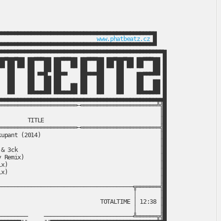
▄▄▄▄▄▄▄▄▄▄▄▄▄▄▄▄▄▄▄▄▄▄▄▄▄▄▄▄▄▄▄▄▄▄▄▄▄▄▄▄▄▄▄▄▄▄▄

                              
www.phatbeatz.cz
 █

▀▀▀▀▀▀▀▀▀▀▀▀▀▀▀▀▀▀▀▀▀▀▀▀▀▀▀▀▀▀▀▀▀▀▀▀▀▀▀▀▀▀▀▀▀▀▀

▀▀▀▀▀▀▀▀▀▀▀▀▀▀▀▀▀▀▀▀▀▀▀▀▀▀▀▀▀▀▀▀▀▀▀▀▀▀▀▀▀▀▀▀▀▀▀▀▀█

█▀██▀██ ██▀▀▀██ ██▀▀▀██ ██▀▀▀██ ██▀██▀██ ██▀▀▀██ █

▀ ██ ▀▀ ██   ██ ██   ▀▀ ██   ██ ▀▀ ██ ▀▀ ▀▀   ██ █

  ██    ██ ▀▀█▄ ██▀▀    ██▀▀▀██    ██    ██▀▀▀▀▀ █

  ██    ██   ██ ██   ▄▄ ██   ██    ██    ██   ██ █

  ██    ██▄▄▄██ ██▄▄▄██ ██   ██    ██    ██▄▄▄██ █

▄▄▄▄▄▄▄▄▄▄▄▄▄▄▄▄▄▄▄▄▄▄▄▄▄▄▄▄▄▄▄▄▄▄▄▄▄▄▄▄▄▄▄▄▄▄▄▄▄█

═══════════════════════─═══════════════════════╩╣█

                                                ║█

        TITLE                                   ║█

═══════════════════════─════════════════════════╣█

upant (2014)                                    ║█

                                                ║█

& 3ck                                           ║█

 Remix)                                         ║█

x)                                              ║█

x)                                              ║█

                                                ║█

────────────────────────────────────────╦═══════╣█

                                        │       ║█

                              TOTALTIME │ 12:38 ║█

                                        │       ║█

────────     ───────────────────────────╩══════╦╣█
