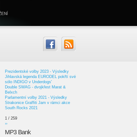
ŽENÍ
Prezidentské volby 2023 - Výsledky
Jihlavská legenda EURODEL pokřtí své
sólo INDIGO v Underdogs'
Double SWAG - dvojkřest Marat &
Belxch
Parlamentní volby 2021 - Výsledky
Strakonice Graffiti Jam v rámci akce
South Rocks 2021
1 / 259
››
MP3 Bank