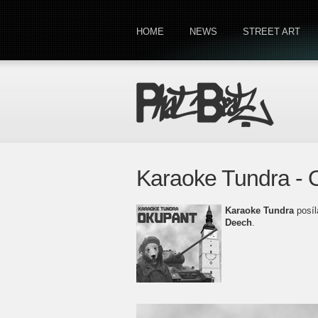
HOME
NEWS
STREET ART
Karaoke Tundra - 
Karaoke Tundra
posíl
Deech
.