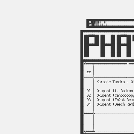
▄▄▄▄▄▄▄▄▄▄▄▄▄▄▄▄▄▄▄▄▄▄▄▄
█Đ▓▓▒▒░░ ░             
▀▀▀▀▀▀▀▀▀▀▀▀▀▀▀▀▀▀▀▀▀▀▀▀
█▀▀▀▀▀▀▀▀▀▀▀▀▀▀▀▀▀▀▀▀▀▀▀▀▀▀
█ ██▀▀▀██ ██   ██ ██▀▀▀██ █
█ ██   ██ ██   ██ ██   ██ ▀
█ ██▀▀▀▀▀ ██▀▀▀██ ██▀▀▀██  
█ ██      ██   ██ ██   ██  
█ ██      ██   ██ ██   ██  
█▄▄▄▄▄▄▄▄▄▄▄▄▄▄▄▄▄▄▄▄▄▄▄▄▄▄
█╠╩═══╦════════════════─═══
█║    │                    
█║ ## │                    
█╠════╬════════════════─═══
█║    │ Karaoke Tundra - Ok
█║    │                    
█║ 01 │ Okupant ft. Radimo 
█║ 02 │ Okupant (Canooooopy
█║ 03 │ Okupant (En2ak Remi
█║ 04 │ Okupant (Deech Remi
█║    │                    
█╠════╬────────────────────
█║    │                    
█║    │                    
█║    │                    
█╠╦═══╩────────────────────