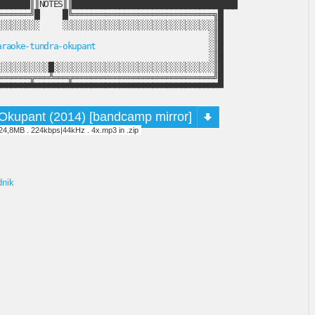
██████║║NOTES║║███████████████████████████████████

══════╝█     █╚══════════════════════════════╗█

░░░░░░░░     ░░░░░░░░░░░░░░░░░░░░░░░░░░░░░░░░║█

                                            ░║█

araoke-tundra-okupant
                        ░║█

                                            ░║█

░░░░░░░░░░█░░░░░░░░░░░░░░░░░░░░░░░░░░░░░░░░░░║█

══════╦═══╩═══╦══════════════════════════════╝█

▀▀▀▀▀▀▀▀▀▀▀▀▀▀▀▀▀▀▀▀▀▀▀▀▀▀▀▀▀▀▀▀▀▀▀▀▀▀▀▀▀▀▀▀▀▀▀▀
Okupant (2014) [bandcamp mirror]
 24,8MB . 224kbps|44kHz . 4x.mp3 in .zip
dnik